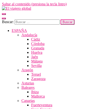
Saltar al contenido (presiona la tecla Intro)
El viajero global
Un espacio donde descubrir la cara B de los destinos y disfrutarlos de
forma sensorial, desde su música hasta su arquitectura o sus sabores
Buscar:
ESPAÑA
Andalucía
Cádiz
Córdoba
Granada
Huelva
Jaén
Málaga
Sevilla
Aragón
Teruel
Zaragoza
Asturias
Baleares
Ibiza
Mallorca
Canarias
Fuerteventura