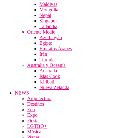
Maldivas
Mongolia
Nepal
Singapur
Tailandia
Oriente Medio
Azerbaiyán
Egipto
Emiratos Árabes
Irán
Turquía
Australia y Oceanía
Australia
Islas Cook
Kiribati
Nueva Zelanda
NEWS
Arquitectura
Destinos
Eco
Expo
Fiestas
LGTBQ+
Música
Planes