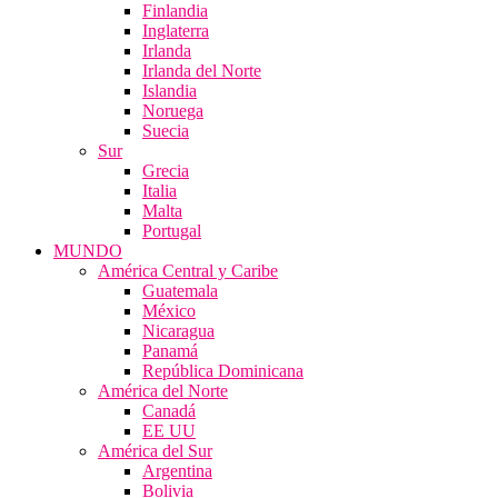
Finlandia
Inglaterra
Irlanda
Irlanda del Norte
Islandia
Noruega
Suecia
Sur
Grecia
Italia
Malta
Portugal
MUNDO
América Central y Caribe
Guatemala
México
Nicaragua
Panamá
República Dominicana
América del Norte
Canadá
EE UU
América del Sur
Argentina
Bolivia