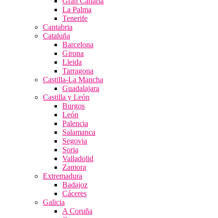
Gran Canaria
La Palma
Tenerife
Cantabria
Cataluña
Barcelona
Girona
Lleida
Tarragona
Castilla-La Mancha
Guadalajara
Castilla y León
Burgos
León
Palencia
Salamanca
Segovia
Soria
Valladolid
Zamora
Extremadura
Badajoz
Cáceres
Galicia
A Coruña