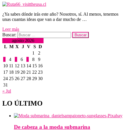
¿Ya sabes dónde irás este año? Nosotros, sí. Al menos, tenemos
unas cuantas ideas que van a dar mucho de …
Leer más
Buscar:
agosto 2026
L
M
X
J
V
S
D
1
2
3
4
5
6
7
8
9
10
11
12
13
14
15
16
17
18
19
20
21
22
23
24
25
26
27
28
29
30
31
« Jul
LO ÚLTIMO
De cabeza a la moda submarina