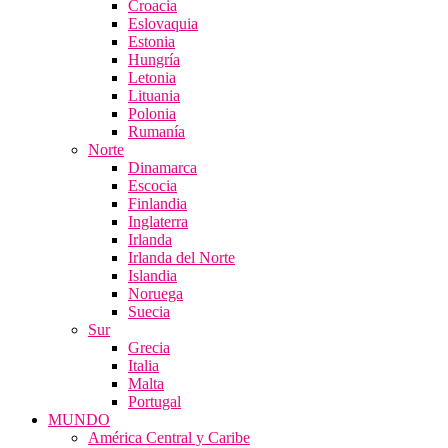
Croacia
Eslovaquia
Estonia
Hungría
Letonia
Lituania
Polonia
Rumanía
Norte
Dinamarca
Escocia
Finlandia
Inglaterra
Irlanda
Irlanda del Norte
Islandia
Noruega
Suecia
Sur
Grecia
Italia
Malta
Portugal
MUNDO
América Central y Caribe