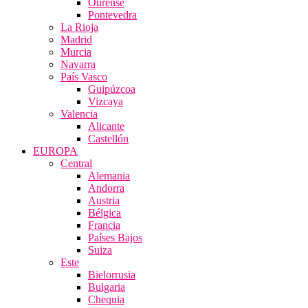
Ourense
Pontevedra
La Rioja
Madrid
Murcia
Navarra
País Vasco
Guipúzcoa
Vizcaya
Valencia
Alicante
Castellón
EUROPA
Central
Alemania
Andorra
Austria
Bélgica
Francia
Países Bajos
Suiza
Este
Bielorrusia
Bulgaria
Chequia