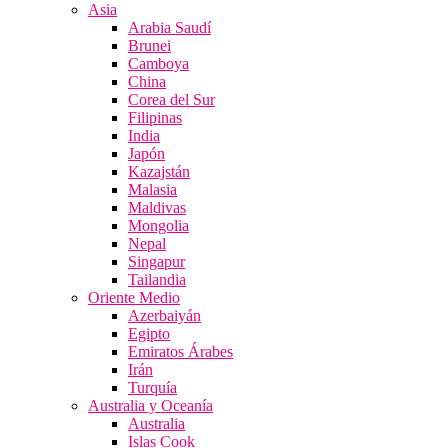
Asia
Arabia Saudí
Brunei
Camboya
China
Corea del Sur
Filipinas
India
Japón
Kazajstán
Malasia
Maldivas
Mongolia
Nepal
Singapur
Tailandia
Oriente Medio
Azerbaiyán
Egipto
Emiratos Árabes
Irán
Turquía
Australia y Oceanía
Australia
Islas Cook