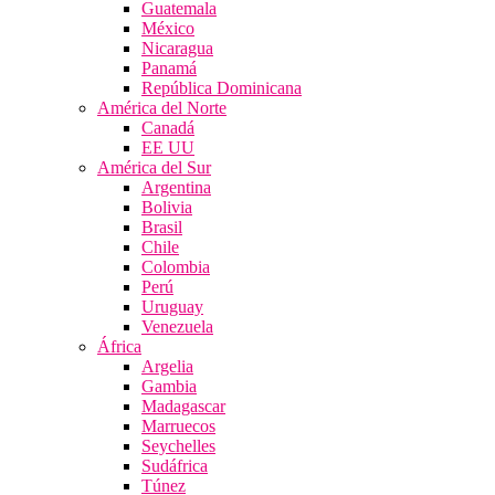
Guatemala
México
Nicaragua
Panamá
República Dominicana
América del Norte
Canadá
EE UU
América del Sur
Argentina
Bolivia
Brasil
Chile
Colombia
Perú
Uruguay
Venezuela
África
Argelia
Gambia
Madagascar
Marruecos
Seychelles
Sudáfrica
Túnez