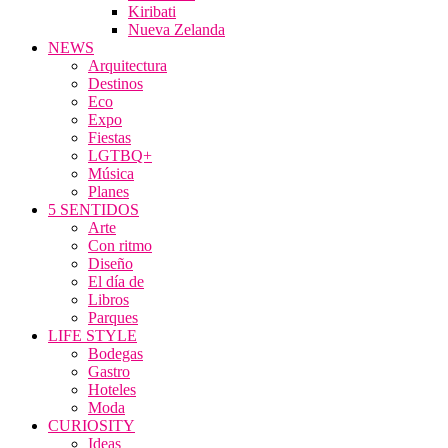
Kiribati
Nueva Zelanda
NEWS
Arquitectura
Destinos
Eco
Expo
Fiestas
LGTBQ+
Música
Planes
5 SENTIDOS
Arte
Con ritmo
Diseño
El día de
Libros
Parques
LIFE STYLE
Bodegas
Gastro
Hoteles
Moda
CURIOSITY
Ideas