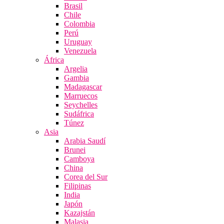
Brasil
Chile
Colombia
Perú
Uruguay
Venezuela
África
Argelia
Gambia
Madagascar
Marruecos
Seychelles
Sudáfrica
Túnez
Asia
Arabia Saudí
Brunei
Camboya
China
Corea del Sur
Filipinas
India
Japón
Kazajstán
Malasia