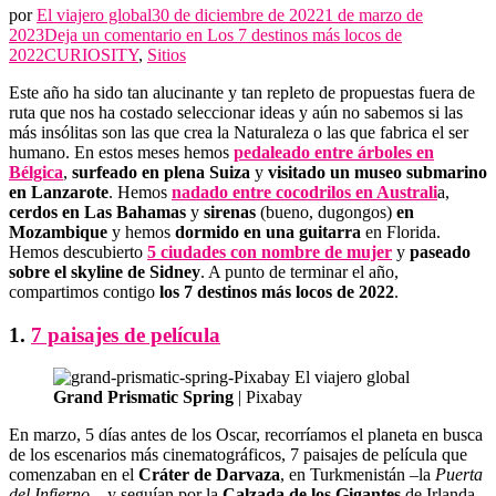
por
El viajero global
30 de diciembre de 2022
1 de marzo de
2023
Deja un comentario en
Los 7 destinos más locos de
2022
CURIOSITY
,
Sitios
Este año ha sido tan alucinante y tan repleto de propuestas fuera de
ruta que nos ha costado seleccionar ideas y aún no sabemos si las
más insólitas son las que crea la Naturaleza o las que fabrica el ser
humano. En estos meses hemos
pedaleado entre árboles en
Bélgica
,
surfeado en plena Suiza
y
visitado un museo submarino
en Lanzarote
. Hemos
nadado entre cocodrilos en Australi
a,
cerdos en Las Bahamas
y
sirenas
(bueno, dugongos)
en
Mozambique
y hemos
dormido en una guitarra
en Florida.
Hemos descubierto
5 ciudades con nombre de mujer
y
paseado
sobre el skyline de Sidney
. A punto de terminar el año,
compartimos contigo
los 7 destinos más locos de 2022
.
1.
7 paisajes de película
Grand Prismatic Spring
| Pixabay
En marzo, 5 días antes de los Oscar, recorríamos el planeta en busca
de los escenarios más cinematográficos, 7 paisajes de película que
comenzaban en el
Cráter de Darvaza
, en Turkmenistán –la
Puerta
del Infierno
–, y seguían por la
Calzada de los Gigantes
de Irlanda,