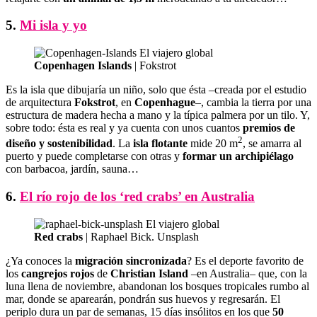
5.
Mi isla y yo
Copenhagen Islands
| Fokstrot
Es la isla que dibujaría un niño, solo que ésta –creada por el estudio
de arquitectura
Fokstrot
, en
Copenhague
–, cambia la tierra por una
estructura de madera hecha a mano y la típica palmera por un tilo. Y,
sobre todo: ésta es real y ya cuenta con unos cuantos
premios de
2
diseño y sostenibilidad
. La
isla flotante
mide 20 m
, se amarra al
puerto y puede completarse con otras y
formar un archipiélago
con barbacoa, jardín, sauna…
6.
El río rojo de los ‘red crabs’ en Australia
Red crabs
| Raphael Bick. Unsplash
¿Ya conoces la
migración sincronizada
? Es el deporte favorito de
los
cangrejos rojos
de
Christian Island
–en Australia– que, con la
luna llena de noviembre, abandonan los bosques tropicales rumbo al
mar, donde se aparearán, pondrán sus huevos y regresarán. El
periplo dura un par de semanas, 15 días insólitos en los que
50