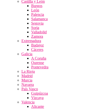
Castilla y León
Burgos
León
Palencia
Salamanca
Segovia
Soria
Valladolid
Zamora
Extremadura
Badajoz
Cáceres
Galicia
A Coruña
Ourense
Pontevedra
La Rioja
Madrid
Murcia
Navarra
País Vasco
Guipúzcoa
Vizcaya
Valencia
Alicante