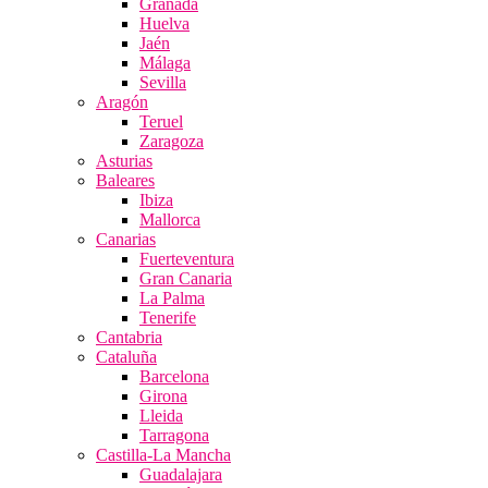
Granada
Huelva
Jaén
Málaga
Sevilla
Aragón
Teruel
Zaragoza
Asturias
Baleares
Ibiza
Mallorca
Canarias
Fuerteventura
Gran Canaria
La Palma
Tenerife
Cantabria
Cataluña
Barcelona
Girona
Lleida
Tarragona
Castilla-La Mancha
Guadalajara