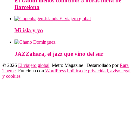
El Gaudí menos conocido: 5 obras fuera de
Barcelona
Mi isla y yo
JAZZahara, el jazz que vino del sur
© 2026
El viajero global
. Metro Magazine | Desarrollado por
Rara
Theme
. Funciona con
WordPress
.
Política de privacidad, aviso legal
y cookies