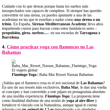
Cuidado con lo que deseas porque hasta los sueños más
insospechados son capaces de cumplirse. Si siempre has querido
convertirte en una sirena, ya puedes apuntarte a una de las
academias en las que te enseñan a nadar como
una sirena o un
tritón
. En España,
Sirenas Mediterranean Academy
lleva años
impartiendo cursos para bucear como estos fantásticos seres –
propulsión, giros, surfeos…
– en sus escuelas de
Tarragona y
Barcelona
.
4.
Cómo practicar yoga con flamencos en Las
Bahamas
Flamingo Yoga
| Baha Mar Resort Nassau Bahamas
¿Sabías que el flamenco rosa es el ave nacional de
Las Bahamas
?
En uno de sus resorts más exclusivos,
Baha Mar
, le dan una vuelta
al concepto y han convertido a este pájaro en protagonista absoluto
de una insólita experiencia:
Flamingo Yoga
. La propuesta tiene
como finalidad disfrutar de una sesión de
yoga al aire libre
y
fortalecer el vínculo con la Naturaleza, aunque igual te cuesta
relajarte con
un animal de 1,5 m
merodeando a tu alrededor…