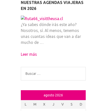
NUESTRAS AGENDAS VIAJERAS
EN 2026
¿Ya sabes dónde irás este año?
Nosotros, sí. Al menos, tenemos
unas cuantas ideas que van a dar
mucho de …
Leer más
Buscar:
agosto 2026
L
M
X
J
V
S
D