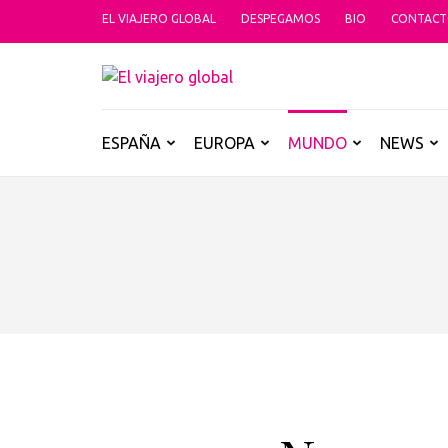
Saltar
EL VIAJERO GLOBAL
DESPEGAMOS
BIO
CONTAC
al
contenido
EL VIAJER
(presiona
Un espacio donde descubrir la car
la
tecla
ESPAÑA
EUROPA
MUNDO
NEWS
Intro)