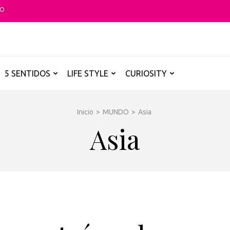
TO
O GLOBAL
a B de los destinos y disfrutarlos de forma sensorial, desde su música ha
5 SENTIDOS
LIFE STYLE
CURIOSITY
Inicio
>
MUNDO
>
Asia
Asia