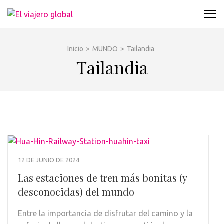
Saltar
al
EL VIAJERO GLOBAL
Un espacio donde descubrir la cara B de los
contenido
destinos y disfrutarlos de forma sensorial,
(presiona
desde su música hasta su arquitectura o sus
Inicio
>
MUNDO
>
Tailandia
la
sabores
Tailandia
tecla
Intro)
12 DE JUNIO DE 2024
Las estaciones de tren más bonitas (y
desconocidas) del mundo
Entre la importancia de disfrutar del camino y la