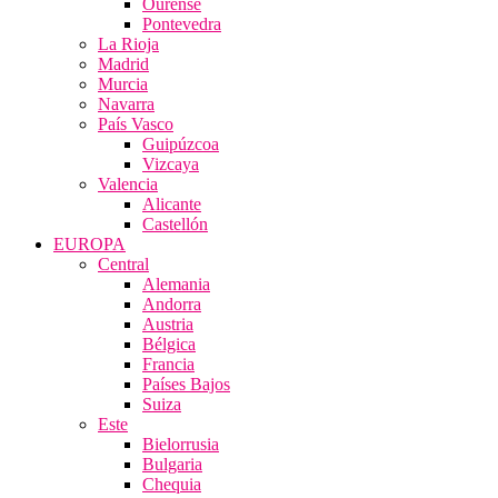
Ourense
Pontevedra
La Rioja
Madrid
Murcia
Navarra
País Vasco
Guipúzcoa
Vizcaya
Valencia
Alicante
Castellón
EUROPA
Central
Alemania
Andorra
Austria
Bélgica
Francia
Países Bajos
Suiza
Este
Bielorrusia
Bulgaria
Chequia