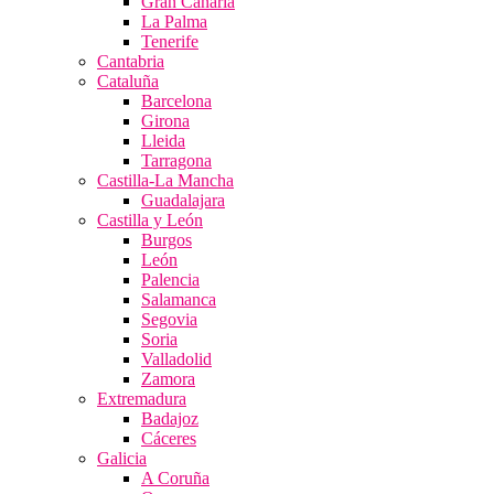
Gran Canaria
La Palma
Tenerife
Cantabria
Cataluña
Barcelona
Girona
Lleida
Tarragona
Castilla-La Mancha
Guadalajara
Castilla y León
Burgos
León
Palencia
Salamanca
Segovia
Soria
Valladolid
Zamora
Extremadura
Badajoz
Cáceres
Galicia
A Coruña