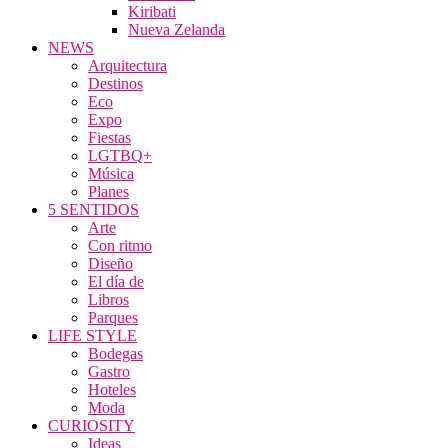
Kiribati
Nueva Zelanda
NEWS
Arquitectura
Destinos
Eco
Expo
Fiestas
LGTBQ+
Música
Planes
5 SENTIDOS
Arte
Con ritmo
Diseño
El día de
Libros
Parques
LIFE STYLE
Bodegas
Gastro
Hoteles
Moda
CURIOSITY
Ideas