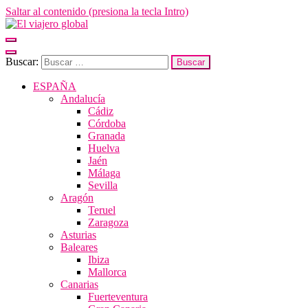
Saltar al contenido (presiona la tecla Intro)
El viajero global
Un espacio donde descubrir la cara B de los destinos y disfrutarlos de
Buscar:
ESPAÑA
Andalucía
Cádiz
Córdoba
Granada
Huelva
Jaén
Málaga
Sevilla
Aragón
Teruel
Zaragoza
Asturias
Baleares
Ibiza
Mallorca
Canarias
Fuerteventura