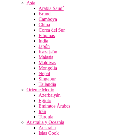
Asia
Arabia Saudí
Brunei
Camboya
China
Corea del Sur
Filipinas
India
Japón
Kazajstán
Malasia
Maldivas
Mongolia
Nepal
Singapur
Tailandia
Oriente Medio
Azerbaiyán
Egipto
Emiratos Árabes
Irán
Turquía
Australia y Oceanía
Australia
Islas Cook