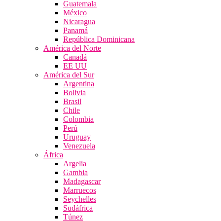
Guatemala
México
Nicaragua
Panamá
República Dominicana
América del Norte
Canadá
EE UU
América del Sur
Argentina
Bolivia
Brasil
Chile
Colombia
Perú
Uruguay
Venezuela
África
Argelia
Gambia
Madagascar
Marruecos
Seychelles
Sudáfrica
Túnez