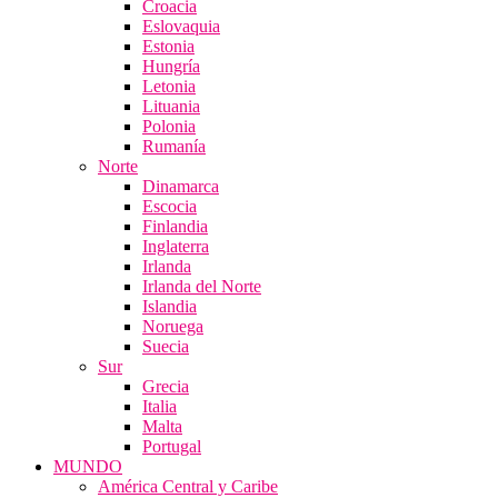
Croacia
Eslovaquia
Estonia
Hungría
Letonia
Lituania
Polonia
Rumanía
Norte
Dinamarca
Escocia
Finlandia
Inglaterra
Irlanda
Irlanda del Norte
Islandia
Noruega
Suecia
Sur
Grecia
Italia
Malta
Portugal
MUNDO
América Central y Caribe