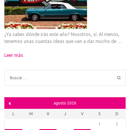
¿Ya sabes dónde irás este año? Nosotros, sí. Al menos,
tenemos unas cuantas ideas que van a dar mucho de …
Leer más
Buscar:
agosto 2026
L
M
X
J
V
S
D
1
2