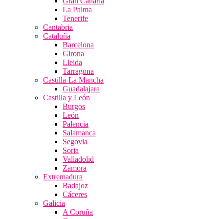
Gran Canaria
La Palma
Tenerife
Cantabria
Cataluña
Barcelona
Girona
Lleida
Tarragona
Castilla-La Mancha
Guadalajara
Castilla y León
Burgos
León
Palencia
Salamanca
Segovia
Soria
Valladolid
Zamora
Extremadura
Badajoz
Cáceres
Galicia
A Coruña