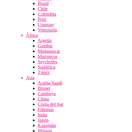
Brasil
Chile
Colombia
Perú
Uruguay
Venezuela
África
Argelia
Gambia
Madagascar
Marruecos
Seychelles
Sudáfrica
Túnez
Asia
Arabia Saudí
Brunei
Camboya
China
Corea del Sur
Filipinas
India
Japón
Kazajstán
Malasia