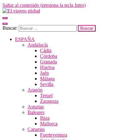
Saltar al contenido (presiona la tecla Intro)
El viajero global
Un espacio donde descubrir la cara B de los destinos y disfrutarlos de
forma sensorial, desde su música hasta su arquitectura o sus sabores
Buscar:
ESPAÑA
Andalucía
Cádiz
Córdoba
Granada
Huelva
Jaén
Málaga
Sevilla
Aragón
Teruel
Zaragoza
Asturias
Baleares
Ibiza
Mallorca
Canarias
Fuerteventura