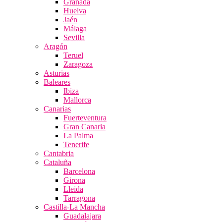
Granada
Huelva
Jaén
Málaga
Sevilla
Aragón
Teruel
Zaragoza
Asturias
Baleares
Ibiza
Mallorca
Canarias
Fuerteventura
Gran Canaria
La Palma
Tenerife
Cantabria
Cataluña
Barcelona
Girona
Lleida
Tarragona
Castilla-La Mancha
Guadalajara