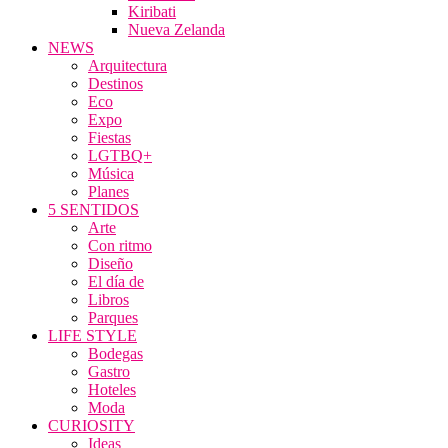
Kiribati
Nueva Zelanda
NEWS
Arquitectura
Destinos
Eco
Expo
Fiestas
LGTBQ+
Música
Planes
5 SENTIDOS
Arte
Con ritmo
Diseño
El día de
Libros
Parques
LIFE STYLE
Bodegas
Gastro
Hoteles
Moda
CURIOSITY
Ideas