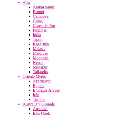
Asia
Arabia Saudí
Brunei
Camboya
China
Corea del Sur
Filipinas
India
Japón
Kazajstán
Malasia
Maldivas
Mongolia
Nepal
Singapur
Tailandia
Oriente Medio
Azerbaiyán
Egipto
Emiratos Árabes
Irán
Turquía
Australia y Oceanía
Australia
Islas Cook