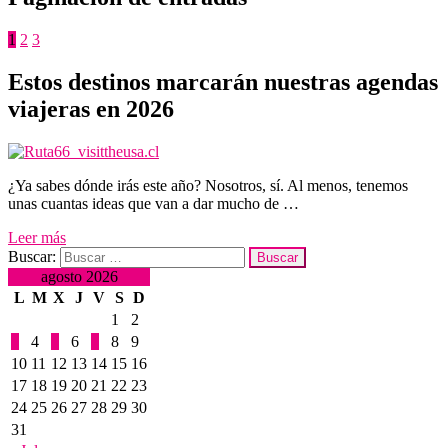
1
2
3
Estos destinos marcarán nuestras agendas
viajeras en 2026
¿Ya sabes dónde irás este año? Nosotros, sí. Al menos, tenemos
unas cuantas ideas que van a dar mucho de …
Leer más
Buscar:
agosto 2026
L
M
X
J
V
S
D
1
2
3
4
5
6
7
8
9
10
11
12
13
14
15
16
17
18
19
20
21
22
23
24
25
26
27
28
29
30
31