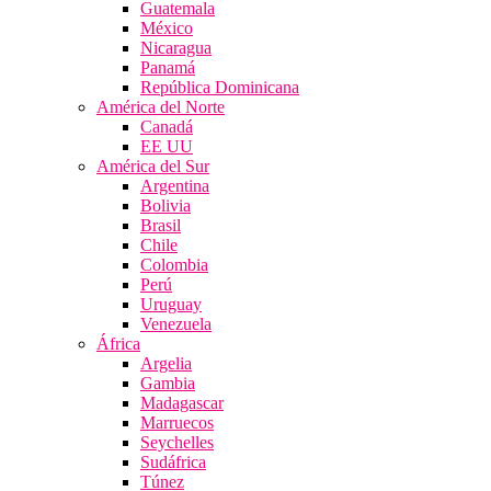
Guatemala
México
Nicaragua
Panamá
República Dominicana
América del Norte
Canadá
EE UU
América del Sur
Argentina
Bolivia
Brasil
Chile
Colombia
Perú
Uruguay
Venezuela
África
Argelia
Gambia
Madagascar
Marruecos
Seychelles
Sudáfrica
Túnez