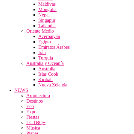
Maldivas
Mongolia
Nepal
Singapur
Tailandia
Oriente Medio
Azerbaiyán
Egipto
Emiratos Árabes
Irán
Turquía
Australia y Oceanía
Australia
Islas Cook
Kiribati
Nueva Zelanda
NEWS
Arquitectura
Destinos
Eco
Expo
Fiestas
LGTBQ+
Música
Planes