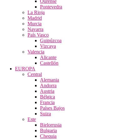
Ourense
Pontevedra
La Rioja
Madrid
Murcia
Navarra
País Vasco
Guipúzcoa
Vizcaya
Valencia
Alicante
Castellón
EUROPA
Central
Alemania
Andorra
Austria
Bélgica
Francia
Países Bajos
Suiza
Este
Bielorrusia
Bulgaria
Chequia