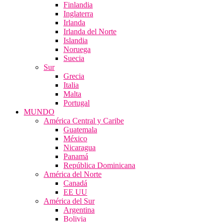
Finlandia
Inglaterra
Irlanda
Irlanda del Norte
Islandia
Noruega
Suecia
Sur
Grecia
Italia
Malta
Portugal
MUNDO
América Central y Caribe
Guatemala
México
Nicaragua
Panamá
República Dominicana
América del Norte
Canadá
EE UU
América del Sur
Argentina
Bolivia