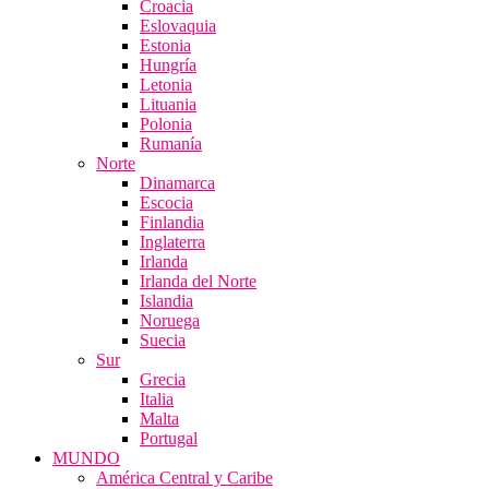
Croacia
Eslovaquia
Estonia
Hungría
Letonia
Lituania
Polonia
Rumanía
Norte
Dinamarca
Escocia
Finlandia
Inglaterra
Irlanda
Irlanda del Norte
Islandia
Noruega
Suecia
Sur
Grecia
Italia
Malta
Portugal
MUNDO
América Central y Caribe