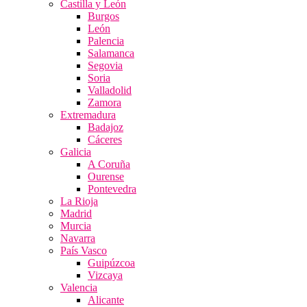
Castilla y León
Burgos
León
Palencia
Salamanca
Segovia
Soria
Valladolid
Zamora
Extremadura
Badajoz
Cáceres
Galicia
A Coruña
Ourense
Pontevedra
La Rioja
Madrid
Murcia
Navarra
País Vasco
Guipúzcoa
Vizcaya
Valencia
Alicante