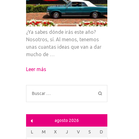
¿Ya sabes dónde irás este año?
Nosotros, sí. Al menos, tenemos
unas cuantas ideas que van a dar
mucho de …
Leer más
Buscar:
agosto 2026
L
M
X
J
V
S
D