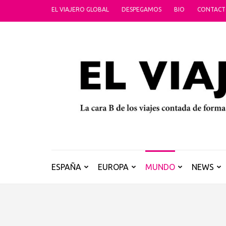
Saltar
EL VIAJERO GLOBAL
DESPEGAMOS
BIO
CONTAC
al
contenido
(presiona
la
tecla
Intro)
ESPAÑA
EUROPA
MUNDO
NEWS