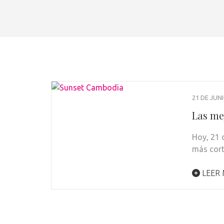
21 DE JUN
Las me
Hoy, 21 d
más cort
LEER