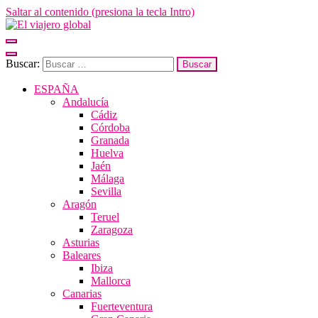
Saltar al contenido (presiona la tecla Intro)
El viajero global
Un espacio donde descubrir la cara B de los destinos y disfrutarlos de
forma sensorial, desde su música hasta su arquitectura o sus sabores
Buscar:
ESPAÑA
Andalucía
Cádiz
Córdoba
Granada
Huelva
Jaén
Málaga
Sevilla
Aragón
Teruel
Zaragoza
Asturias
Baleares
Ibiza
Mallorca
Canarias
Fuerteventura