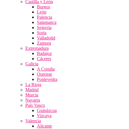
Castilla y León
Burgos
León
Palencia
Salamanca
Segovia
Soria
Valladolid
Zamora
Extremadura
Badajoz
Cáceres
Galicia
A Coruña
Ourense
Pontevedra
La Rioja
Madrid
Murcia
Navarra
País Vasco
Guipúzcoa
Vizcaya
Valencia
Alicante