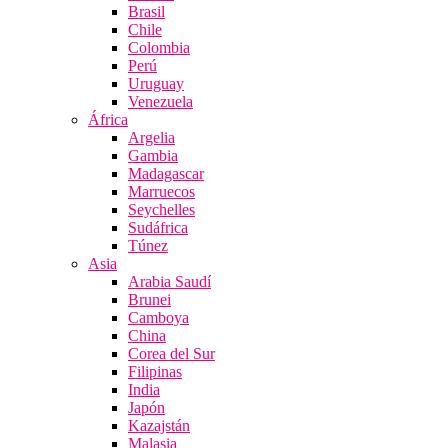
Brasil
Chile
Colombia
Perú
Uruguay
Venezuela
África
Argelia
Gambia
Madagascar
Marruecos
Seychelles
Sudáfrica
Túnez
Asia
Arabia Saudí
Brunei
Camboya
China
Corea del Sur
Filipinas
India
Japón
Kazajstán
Malasia