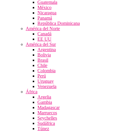
Guatemala
México
Nicaragua
Panamá
República Dominicana
América del Norte
Canadá
EE UU
América del Sur
Argentina
Bolivia
Brasil
Chile
Colombia
Perú
Uruguay
Venezuela
África
Argelia
Gambia
Madagascar
Marruecos
Seychelles
Sudáfrica
Túnez