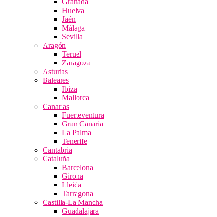
Granada
Huelva
Jaén
Málaga
Sevilla
Aragón
Teruel
Zaragoza
Asturias
Baleares
Ibiza
Mallorca
Canarias
Fuerteventura
Gran Canaria
La Palma
Tenerife
Cantabria
Cataluña
Barcelona
Girona
Lleida
Tarragona
Castilla-La Mancha
Guadalajara