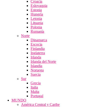
Croacia
Eslovaquia
Estonia
Hungría
Letonia
Lituania
Polonia
Rumanía
Norte
Dinamarca
Escocia
Finlandia
Inglaterra
Irlanda
Irlanda del Norte
Islandia
Noruega
Suecia
Sur
Grecia
Italia
Malta
Portugal
MUNDO
América Central y Caribe