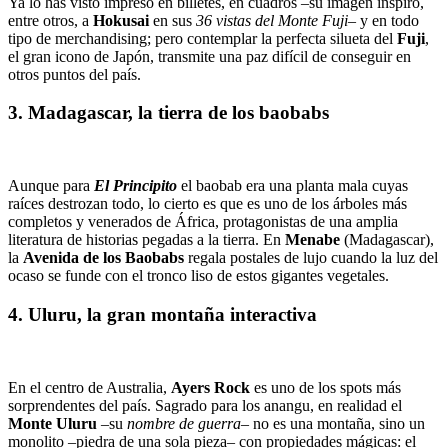
Ya lo has visto impreso en billetes, en cuadros –su imagen inspiró,
entre otros, a
Hokusai
en sus
36 vistas del Monte Fuji
– y en todo
tipo de merchandising; pero contemplar la perfecta silueta del
Fuji
,
el gran icono de Japón, transmite una paz difícil de conseguir en
otros puntos del país.
3. Madagascar, la tierra de los baobabs
Aunque para
El Principito
el baobab era una planta mala cuyas
raíces destrozan todo, lo cierto es que es uno de los árboles más
completos y venerados de África, protagonistas de una amplia
literatura de historias pegadas a la tierra. En
Menabe
(Madagascar),
la
Avenida de los Baobabs
regala postales de lujo cuando la luz del
ocaso se funde con el tronco liso de estos gigantes vegetales.
4. Uluru, la gran montaña interactiva
En el centro de Australia,
Ayers Rock
es uno de los spots más
sorprendentes del país. Sagrado para los anangu, en realidad el
Monte Uluru
–su
nombre de guerra
– no es una montaña, sino un
monolito –piedra de una sola pieza– con propiedades mágicas: el