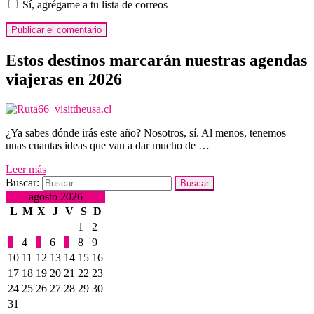
Sí, agrégame a tu lista de correos
Estos destinos marcarán nuestras agendas
viajeras en 2026
¿Ya sabes dónde irás este año? Nosotros, sí. Al menos, tenemos
unas cuantas ideas que van a dar mucho de …
Leer más
Buscar:
agosto 2026
L
M
X
J
V
S
D
1
2
3
4
5
6
7
8
9
10
11
12
13
14
15
16
17
18
19
20
21
22
23
24
25
26
27
28
29
30
31