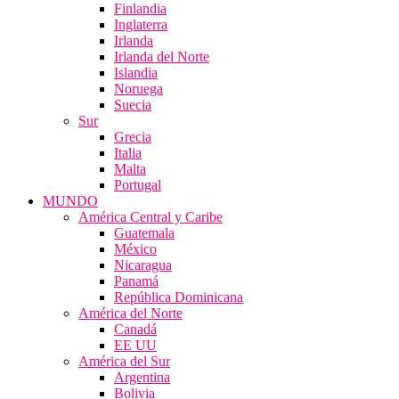
Finlandia
Inglaterra
Irlanda
Irlanda del Norte
Islandia
Noruega
Suecia
Sur
Grecia
Italia
Malta
Portugal
MUNDO
América Central y Caribe
Guatemala
México
Nicaragua
Panamá
República Dominicana
América del Norte
Canadá
EE UU
América del Sur
Argentina
Bolivia