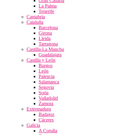
Gran Canaria
La Palma
Tenerife
Cantabria
Cataluña
Barcelona
Girona
Lleida
Tarragona
Castilla-La Mancha
Guadalajara
Castilla y León
Burgos
León
Palencia
Salamanca
Segovia
Soria
Valladolid
Zamora
Extremadura
Badajoz
Cáceres
Galicia
A Coruña