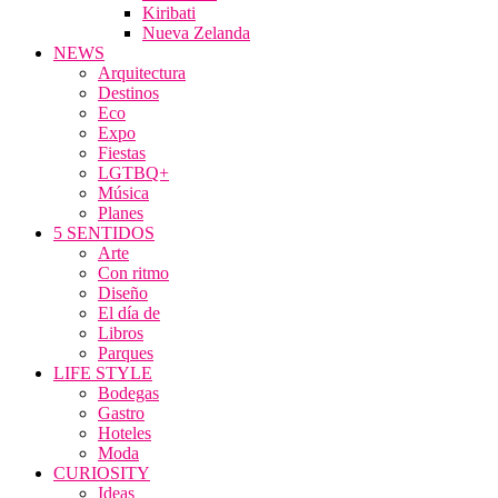
Kiribati
Nueva Zelanda
NEWS
Arquitectura
Destinos
Eco
Expo
Fiestas
LGTBQ+
Música
Planes
5 SENTIDOS
Arte
Con ritmo
Diseño
El día de
Libros
Parques
LIFE STYLE
Bodegas
Gastro
Hoteles
Moda
CURIOSITY
Ideas