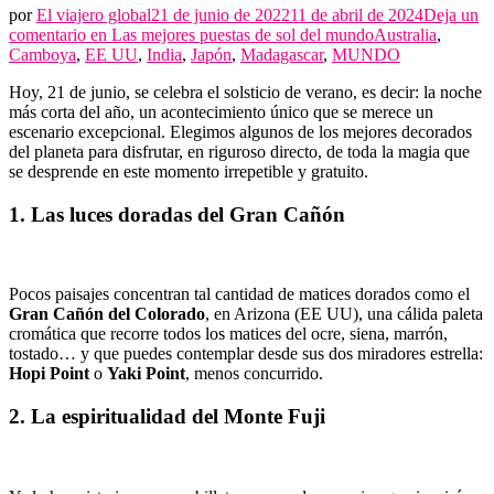
por
El viajero global
21 de junio de 2022
11 de abril de 2024
Deja un
comentario en
Las mejores puestas de sol del mundo
Australia
,
Camboya
,
EE UU
,
India
,
Japón
,
Madagascar
,
MUNDO
Hoy, 21 de junio, se celebra el solsticio de verano, es decir: la noche
más corta del año, un acontecimiento único que se merece un
escenario excepcional. Elegimos algunos de los mejores decorados
del planeta para disfrutar, en riguroso directo, de toda la magia que
se desprende en este momento irrepetible y gratuito.
1. Las luces doradas del Gran Cañón
Pocos paisajes concentran tal cantidad de matices dorados como el
Gran Cañón del Colorado
, en Arizona (EE UU), una cálida paleta
cromática que recorre todos los matices del ocre, siena, marrón,
tostado… y que puedes contemplar desde sus dos miradores estrella:
Hopi Point
o
Yaki Point
, menos concurrido.
2. La espiritualidad del Monte Fuji