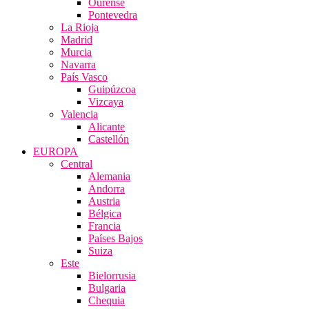
Ourense
Pontevedra
La Rioja
Madrid
Murcia
Navarra
País Vasco
Guipúzcoa
Vizcaya
Valencia
Alicante
Castellón
EUROPA
Central
Alemania
Andorra
Austria
Bélgica
Francia
Países Bajos
Suiza
Este
Bielorrusia
Bulgaria
Chequia