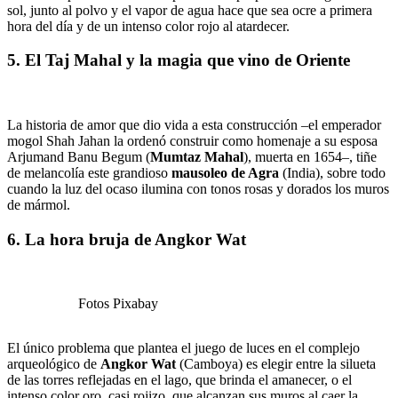
sol, junto al polvo y el vapor de agua hace que sea ocre a primera
hora del día y de un intenso color rojo al atardecer.
5. El Taj Mahal y la magia que vino de Oriente
La historia de amor que dio vida a esta construcción –el emperador
mogol Shah Jahan la ordenó construir como homenaje a su esposa
Arjumand Banu Begum (
Mumtaz Mahal
), muerta en 1654–, tiñe
de melancolía este grandioso
mausoleo de Agra
(India), sobre todo
cuando la luz del ocaso ilumina con tonos rosas y dorados los muros
de mármol.
6. La hora bruja de Angkor Wat
Fotos Pixabay
El único problema que plantea el juego de luces en el complejo
arqueológico de
Angkor Wat
(Camboya) es elegir entre la silueta
de las torres reflejadas en el lago, que brinda el amanecer, o el
intenso color oro, casi rojizo, que alcanzan sus muros al caer la