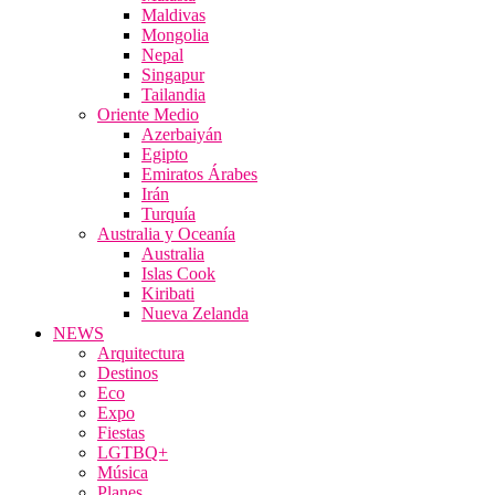
Maldivas
Mongolia
Nepal
Singapur
Tailandia
Oriente Medio
Azerbaiyán
Egipto
Emiratos Árabes
Irán
Turquía
Australia y Oceanía
Australia
Islas Cook
Kiribati
Nueva Zelanda
NEWS
Arquitectura
Destinos
Eco
Expo
Fiestas
LGTBQ+
Música
Planes