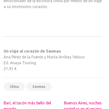
emocionales de la escritora china por medio de un viaje
a su mismísimo corazón.
Un viaje al corazón de Sanmao
Ana Pérez de la Fuente y Marta Arribas Veloso
Ed. Anaya Touring
21,95 €
China
Sanmao
Navegación
Bari, el tacón más bello del
Buenos Aires, noches
de
mundo
porteñas en el verano