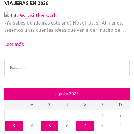
VIAJERAS EN 2026
¿Ya sabes dónde irás este año? Nosotros, sí. Al menos,
tenemos unas cuantas ideas que van a dar mucho de …
Leer más
Buscar:
agosto 2026
L
M
X
J
V
S
D
1
2
3
4
5
6
7
8
9