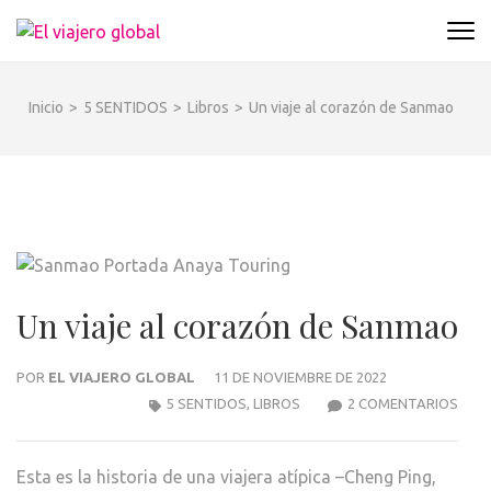
Saltar
EL VIAJERO GLOBAL
al
Un espacio donde descubrir la cara B de los
contenido
destinos y disfrutarlos de forma sensorial,
(presiona
desde su música hasta su arquitectura o sus
Inicio
>
5 SENTIDOS
>
Libros
>
Un viaje al corazón de Sanmao
la
sabores
tecla
Intro)
Un viaje al corazón de Sanmao
POR
EL VIAJERO GLOBAL
11 DE NOVIEMBRE DE 2022
5 SENTIDOS
,
LIBROS
2 COMENTARIOS
EN
UN
VIAJ
Esta es la historia de una viajera atípica –Cheng Ping,
AL