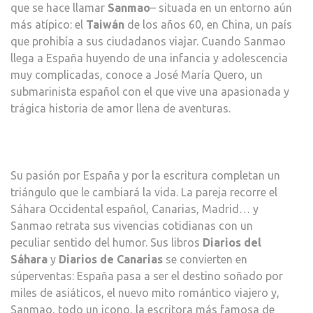
que se hace llamar
Sanmao
– situada en un entorno aún
COR
más atípico: el
Taiwán
de los años 60, en China, un país
DE
que prohibía a sus ciudadanos viajar. Cuando Sanmao
SAN
llega a España huyendo de una infancia y adolescencia
muy complicadas, conoce a José María Quero, un
submarinista español con el que vive una apasionada y
trágica historia de amor llena de aventuras.
Su pasión por España y por la escritura completan un
triángulo que le cambiará la vida. La pareja recorre el
Sáhara Occidental español, Canarias, Madrid… y
Sanmao retrata sus vivencias cotidianas con un
peculiar sentido del humor. Sus libros
Diarios del
Sáhara
y
Diarios de Canarias
se convierten en
súperventas: España pasa a ser el destino soñado por
miles de asiáticos, el nuevo mito romántico viajero y,
Sanmao, todo un icono, la escritora más famosa de