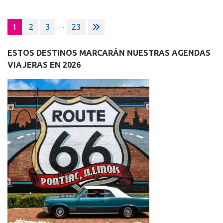
Paginación
…
1
2
3
23
de
entradas
ESTOS DESTINOS MARCARÁN NUESTRAS AGENDAS
VIAJERAS EN 2026