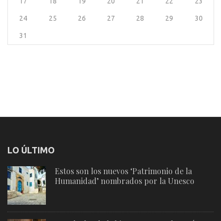
17
18
19
20
21
22
23
24
25
26
27
28
29
30
31
LO ÚLTIMO
Estos son los nuevos ‘Patrimonio de la
Humanidad’ nombrados por la Unesco