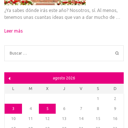
¿Ya sabes dónde irás este año? Nosotros, sí. Al menos,
tenemos unas cuantas ideas que van a dar mucho de …
Leer más
Buscar:
agosto 2026
L
M
X
J
V
S
D
1
2
3
4
5
6
7
8
9
10
11
12
13
14
15
16