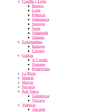
Castilla y León
Burgos
León
Palencia
Salamanca
Segovia
Soria
Valladolid
Zamora
Extremadura
Badajoz
Cáceres
Galicia
A Coruña
Ourense
Pontevedra
La Rioja
Madrid
Murcia
Navarra
País Vasco
Guipúzcoa
Vizcaya
Valencia
Alicante