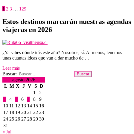
1
2
3
…
129
Estos destinos marcarán nuestras agendas
viajeras en 2026
¿Ya sabes dónde irás este año? Nosotros, sí. Al menos, tenemos
unas cuantas ideas que van a dar mucho de …
Leer más
Buscar:
agosto 2026
L
M
X
J
V
S
D
1
2
3
4
5
6
7
8
9
10
11
12
13
14
15
16
17
18
19
20
21
22
23
24
25
26
27
28
29
30
31
« Jul