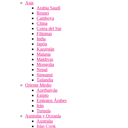
Asia
Arabia Saudí
Brunei
Camboya
China
Corea del Sur
Filipinas
India
Japón
Kazajstán
Malasia
Maldivas
Mongolia
Nepal
Singapur
Tailandia
Oriente Medio
Azerbaiyán
Egipto
Emiratos Árabes
Irán
Turquía
Australia y Oceanía
Australia
Islas Cook