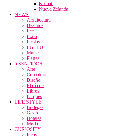
Kiribati
Nueva Zelanda
NEWS
Arquitectura
Destinos
Eco
Expo
Fiestas
LGTBQ+
Música
Planes
5 SENTIDOS
Arte
Con ritmo
Diseño
El día de
Libros
Parques
LIFE STYLE
Bodegas
Gastro
Hoteles
Moda
CURIOSITY
Ideas