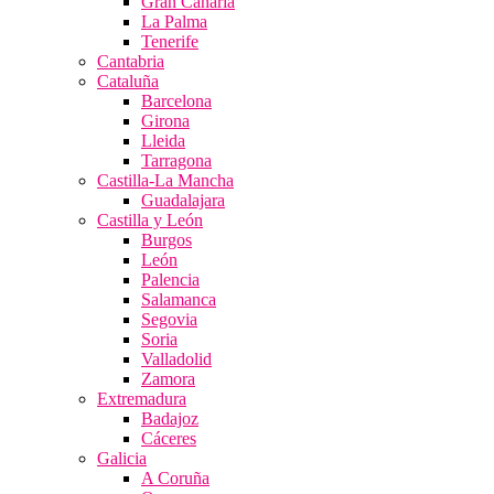
Gran Canaria
La Palma
Tenerife
Cantabria
Cataluña
Barcelona
Girona
Lleida
Tarragona
Castilla-La Mancha
Guadalajara
Castilla y León
Burgos
León
Palencia
Salamanca
Segovia
Soria
Valladolid
Zamora
Extremadura
Badajoz
Cáceres
Galicia
A Coruña