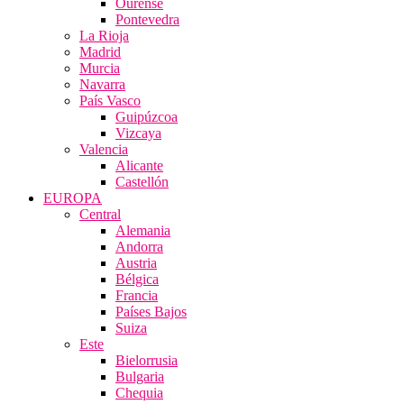
Ourense
Pontevedra
La Rioja
Madrid
Murcia
Navarra
País Vasco
Guipúzcoa
Vizcaya
Valencia
Alicante
Castellón
EUROPA
Central
Alemania
Andorra
Austria
Bélgica
Francia
Países Bajos
Suiza
Este
Bielorrusia
Bulgaria
Chequia