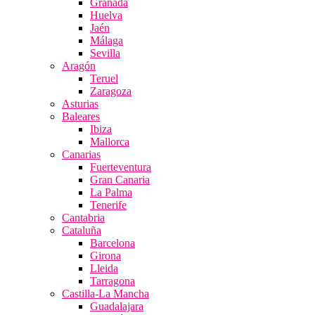
Granada
Huelva
Jaén
Málaga
Sevilla
Aragón
Teruel
Zaragoza
Asturias
Baleares
Ibiza
Mallorca
Canarias
Fuerteventura
Gran Canaria
La Palma
Tenerife
Cantabria
Cataluña
Barcelona
Girona
Lleida
Tarragona
Castilla-La Mancha
Guadalajara