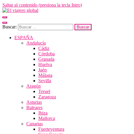
Saltar al contenido (presiona la tecla Intro)
El viajero global
Un espacio donde descubrir la cara B de los destinos y disfrutarlos de
forma sensorial, desde su música hasta su arquitectura o sus sabores
Buscar:
ESPAÑA
Andalucía
Cádiz
Córdoba
Granada
Huelva
Jaén
Málaga
Sevilla
Aragón
Teruel
Zaragoza
Asturias
Baleares
Ibiza
Mallorca
Canarias
Fuerteventura