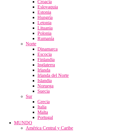
Croacia
Eslovaquia
Estonia
Hungría
Letonia
Lituania
Polonia
Rumanía
Norte
Dinamarca
Escocia
Finlandia
Inglaterra
Irlanda
Irlanda del Norte
Islandia
Noruega
Suecia
Sur
Grecia
Italia
Malta
Portugal
MUNDO
América Central y Caribe