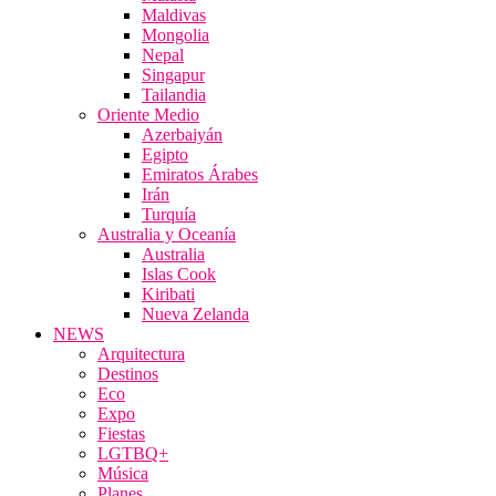
Maldivas
Mongolia
Nepal
Singapur
Tailandia
Oriente Medio
Azerbaiyán
Egipto
Emiratos Árabes
Irán
Turquía
Australia y Oceanía
Australia
Islas Cook
Kiribati
Nueva Zelanda
NEWS
Arquitectura
Destinos
Eco
Expo
Fiestas
LGTBQ+
Música
Planes