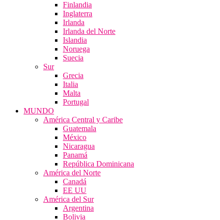
Finlandia
Inglaterra
Irlanda
Irlanda del Norte
Islandia
Noruega
Suecia
Sur
Grecia
Italia
Malta
Portugal
MUNDO
América Central y Caribe
Guatemala
México
Nicaragua
Panamá
República Dominicana
América del Norte
Canadá
EE UU
América del Sur
Argentina
Bolivia