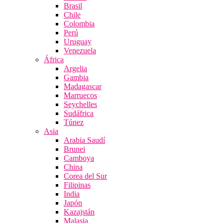
Brasil
Chile
Colombia
Perú
Uruguay
Venezuela
África
Argelia
Gambia
Madagascar
Marruecos
Seychelles
Sudáfrica
Túnez
Asia
Arabia Saudí
Brunei
Camboya
China
Corea del Sur
Filipinas
India
Japón
Kazajstán
Malasia