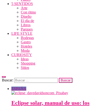
5 SENTIDOS
Arte
Con ritmo
Diseño
El día de
Libros
Parques
LIFE STYLE
Bodegas
Gastro
Hoteles
Moda
CURIOSITY
Ideas
Shopping
Sitios
Buscar:
ESPAÑA
Eclipse solar, manual de uso: los