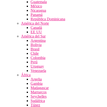
Guatemala
México
Nicaragua
Panamá
República Dominicana
América del Norte
Canadá
EE UU
América del Sur
Argentina
Bolivia
Brasil
Chile
Colombia
Perú
Uruguay
Venezuela
África
Argelia
Gambia
Madagascar
Marruecos
Seychelles
Sudáfrica
Túnez