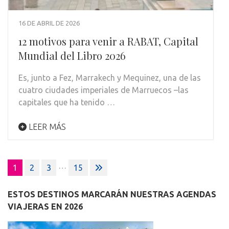
16 DE ABRIL DE 2026
12 motivos para venir a RABAT, Capital
Mundial del Libro 2026
Es, junto a Fez, Marrakech y Mequinez, una de las
cuatro ciudades imperiales de Marruecos –las
capitales que ha tenido …
LEER MÁS
Paginación
…
1
2
3
15
de
entradas
ESTOS DESTINOS MARCARÁN NUESTRAS AGENDAS
VIAJERAS EN 2026