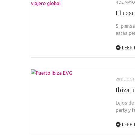
4 DE MAYO
El cas
Si piensa
estás pe
LEER
20 DE OCT
Ibiza u
Lejos de
party y 
LEER