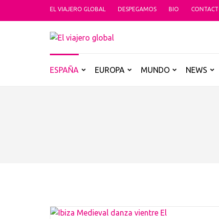
Saltar
EL VIAJERO GLOBAL
DESPEGAMOS
BIO
CONTAC
al
contenido
EL VIAJER
(presiona
Un espacio donde descubrir la car
la
tecla
ESPAÑA
EUROPA
MUNDO
NEWS
Intro)