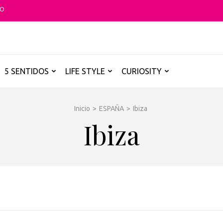
TO
O GLOBAL
a B de los destinos y disfrutarlos de forma sensorial, desde su música ha
5 SENTIDOS
LIFE STYLE
CURIOSITY
Inicio
>
ESPAÑA
>
Ibiza
Ibiza