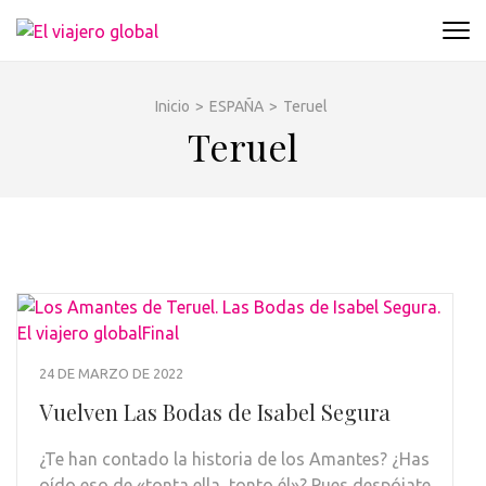
Saltar
al
EL VIAJERO GLOBAL
Un espacio donde descubrir la cara B de los
contenido
destinos y disfrutarlos de forma sensorial,
(presiona
desde su música hasta su arquitectura o sus
Inicio
>
ESPAÑA
>
Teruel
la
sabores
Teruel
tecla
Intro)
24 DE MARZO DE 2022
Vuelven Las Bodas de Isabel Segura
¿Te han contado la historia de los Amantes? ¿Has
oído eso de «tonta ella, tonto él»? Pues despójate