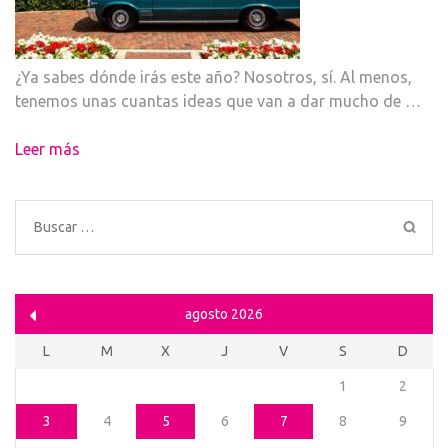
¿Ya sabes dónde irás este año? Nosotros, sí. Al menos,
tenemos unas cuantas ideas que van a dar mucho de …
Leer más
Buscar:
agosto 2026
L
M
X
J
V
S
D
1
2
3
4
5
6
7
8
9