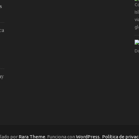
s
ca
ay
llado por
Rara Theme
. Funciona con
WordPress
.
Política de privac