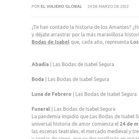
POR
EL VIAJERO GLOBAL
24 DE MARZO DE 2022
¿Te han contado la historia de los Amantes? ¿Ha
y déjate arrastrar por la más maravillosa histor
Bodas de Isabel
que, cada año, representa
Los
Abadía
| Las Bodas de Isabel Segura
Boda
| Las Bodas de Isabel Segura
Luna de Febrero
| Las Bodas de Isabel Segura
Funeral
| Las Bodas de Isabel Segura
La pandemia impidió que Las Bodas de Isabel Se
universal historia de amor comienza el
24 de m
las escenas teatrales, el mercado medieval y tr
y coplas de ciego, que se desarrollarán en esp