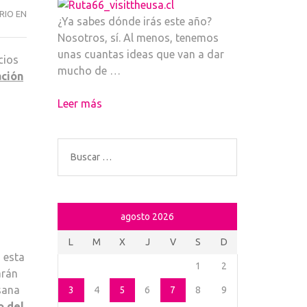
RIO EN
VUELVEN
¿Ya sabes dónde irás este año?
LAS
Nosotros, sí. Al menos, tenemos
BODAS
unas cuantas ideas que van a dar
cios
DE
mucho de …
ción
ISABEL
SEGURA
Leer más
Buscar:
agosto 2026
L
M
X
J
V
S
D
 esta
1
2
arán
sana
3
4
5
6
7
8
9
o del