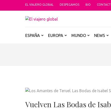
Saltar
EL VIAJERO GLOBAL
DESPEGAMOS
BIO
CONTAC
al
contenido
EL VIAJER
(presiona
Un espacio donde descubrir la car
la
tecla
ESPAÑA
EUROPA
MUNDO
NEWS
Intro)
Vuelven Las Bodas de Isab