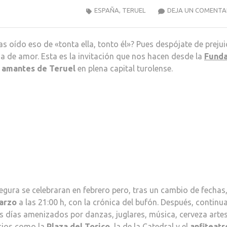
ESPAÑA
,
TERUEL
DEJA UN COMENTA
s oído eso de «tonta ella, tonto él»? Pues despójate de prejui
ia de amor. Esta es la invitación que nos hacen desde la
Funda
 amantes de Teruel
en plena capital turolense.
gura se celebraran en febrero pero, tras un cambio de fechas,
arzo
a las 21:00 h, con la crónica del bufón. Después, continu
es días amenizados por danzas, juglares, música, cerveza arte
acios como la
Plaza del Torico
, la de la Catedral y el
anfiteatr