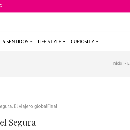
TO
O GLOBAL
a B de los destinos y disfrutarlos de forma sensorial, desde su música ha
5 SENTIDOS
LIFE STYLE
CURIOSITY
Inicio
>
E
el Segura