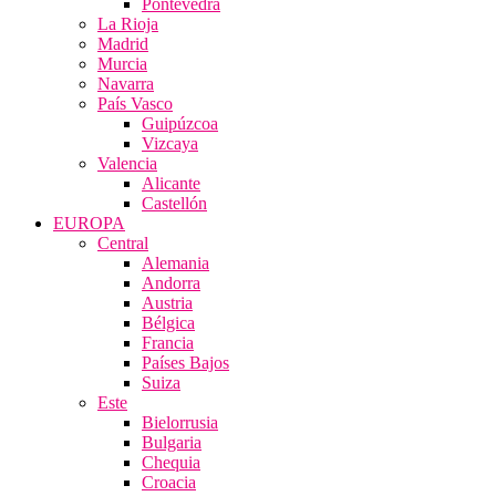
Pontevedra
La Rioja
Madrid
Murcia
Navarra
País Vasco
Guipúzcoa
Vizcaya
Valencia
Alicante
Castellón
EUROPA
Central
Alemania
Andorra
Austria
Bélgica
Francia
Países Bajos
Suiza
Este
Bielorrusia
Bulgaria
Chequia
Croacia