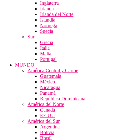
Inglaterra
Irlanda
Irlanda del Norte
Islandia
Noruega
Suecia
Sur
Grecia
Italia
Malta
Portugal
MUNDO
América Central y Caribe
Guatemala
México
Nicaragua
Panamá
República Dominicana
América del Norte
Canadá
EE UU
América del Sur
Argentina
Bolivia
Brasil