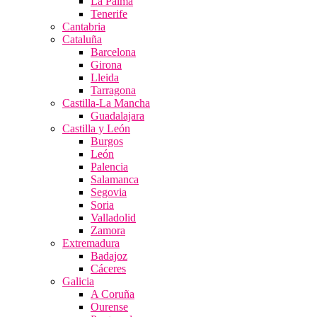
La Palma
Tenerife
Cantabria
Cataluña
Barcelona
Girona
Lleida
Tarragona
Castilla-La Mancha
Guadalajara
Castilla y León
Burgos
León
Palencia
Salamanca
Segovia
Soria
Valladolid
Zamora
Extremadura
Badajoz
Cáceres
Galicia
A Coruña
Ourense