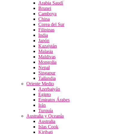
Arabia Saudí
Brunei
Camboya
China
Corea del Sur
Filipinas
India
Japón
Kazajstán
Malasia
Maldivas
Mongolia
Nepal
Singapur
Tailandia
Oriente Medio
Azerbaiyán
Egipto
Emiratos Árabes
Irán
Turquía
Australia y Oceanía
Australia
Islas Cook
Kiribati