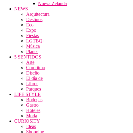
Nueva Zelanda
NEWS
Arquitectura
Destinos
Eco
Expo
Fiestas
LGTBQ+
Música
Planes
5 SENTIDOS
Arte
Con ritmo
Diseño
El día de
Libros
Parques
LIFE STYLE
Bodegas
Gastro
Hoteles
Moda
CURIOSITY
Ideas
Shopping