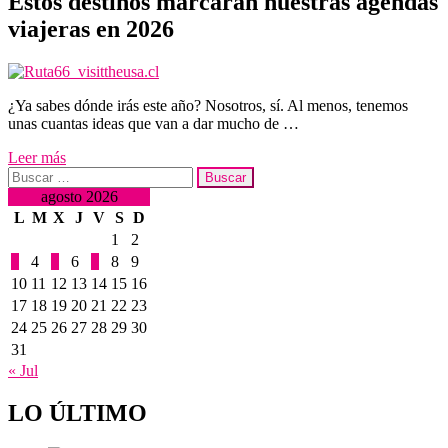
Estos destinos marcarán nuestras agendas
viajeras en 2026
¿Ya sabes dónde irás este año? Nosotros, sí. Al menos, tenemos
unas cuantas ideas que van a dar mucho de …
Leer más
Buscar:
agosto 2026
L
M
X
J
V
S
D
1
2
3
4
5
6
7
8
9
10
11
12
13
14
15
16
17
18
19
20
21
22
23
24
25
26
27
28
29
30
31
« Jul
LO ÚLTIMO