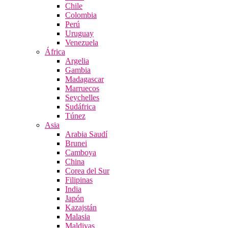
Chile
Colombia
Perú
Uruguay
Venezuela
África
Argelia
Gambia
Madagascar
Marruecos
Seychelles
Sudáfrica
Túnez
Asia
Arabia Saudí
Brunei
Camboya
China
Corea del Sur
Filipinas
India
Japón
Kazajstán
Malasia
Maldivas