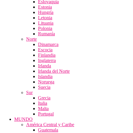
Eslovaquia
Estonia
Hungría
Letonia
Lituania
Polonia
Rumanía
Norte
Dinamarca
Escocia
Finlandia
Inglaterra
Irlanda
Irlanda del Norte
Islandia
Noruega
Suecia
Sur
Grecia
Italia
Malta
Portugal
MUNDO
América Central y Caribe
Guatemala