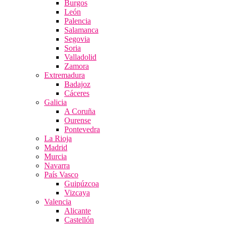
Burgos
León
Palencia
Salamanca
Segovia
Soria
Valladolid
Zamora
Extremadura
Badajoz
Cáceres
Galicia
A Coruña
Ourense
Pontevedra
La Rioja
Madrid
Murcia
Navarra
País Vasco
Guipúzcoa
Vizcaya
Valencia
Alicante
Castellón