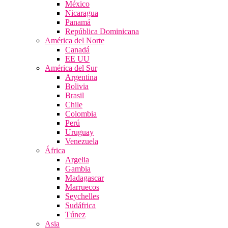
México
Nicaragua
Panamá
República Dominicana
América del Norte
Canadá
EE UU
América del Sur
Argentina
Bolivia
Brasil
Chile
Colombia
Perú
Uruguay
Venezuela
África
Argelia
Gambia
Madagascar
Marruecos
Seychelles
Sudáfrica
Túnez
Asia