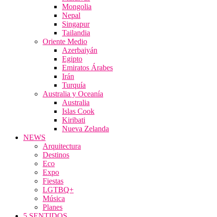
Mongolia
Nepal
Singapur
Tailandia
Oriente Medio
Azerbaiyán
Egipto
Emiratos Árabes
Irán
Turquía
Australia y Oceanía
Australia
Islas Cook
Kiribati
Nueva Zelanda
NEWS
Arquitectura
Destinos
Eco
Expo
Fiestas
LGTBQ+
Música
Planes
5 SENTIDOS