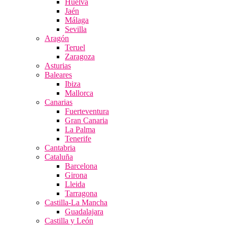
Huelva
Jaén
Málaga
Sevilla
Aragón
Teruel
Zaragoza
Asturias
Baleares
Ibiza
Mallorca
Canarias
Fuerteventura
Gran Canaria
La Palma
Tenerife
Cantabria
Cataluña
Barcelona
Girona
Lleida
Tarragona
Castilla-La Mancha
Guadalajara
Castilla y León