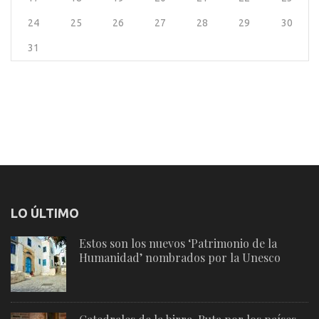
24
25
26
27
28
29
30
31
LO ÚLTIMO
Estos son los nuevos ‘Patrimonio de la
Humanidad’ nombrados por la Unesco