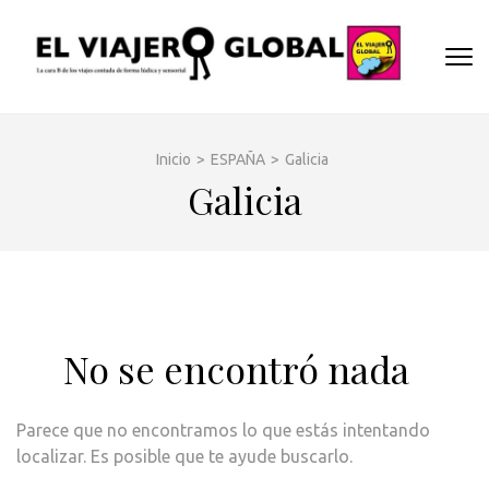
Saltar
al
EL
contenido
Un espac
(presiona
VIA
donde
la
descubrir
GLO
tecla
cara B d
Inicio
>
ESPAÑA
>
Galicia
Intro)
los dest
Galicia
y
disfrutar
de forma
sensorial
desde s
música
No se encontró nada
hasta su
arquitec
o sus
Parece que no encontramos lo que estás intentando
sabores
localizar. Es posible que te ayude buscarlo.