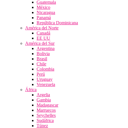
Guatemala
México
Nicaragua
Panamá
República Dominicana
América del Norte
Canadá
EE UU
América del Sur
Argentina
Bolivia
Brasil
Chile
Colombia
Perú
Uruguay
Venezuela
África
Argelia
Gambia
Madagascar
Marruecos
Seychelles
Sudáfrica
Túnez