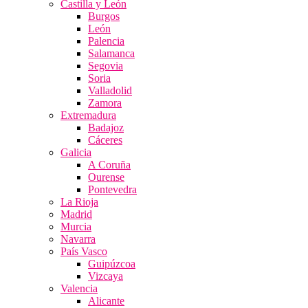
Castilla y León
Burgos
León
Palencia
Salamanca
Segovia
Soria
Valladolid
Zamora
Extremadura
Badajoz
Cáceres
Galicia
A Coruña
Ourense
Pontevedra
La Rioja
Madrid
Murcia
Navarra
País Vasco
Guipúzcoa
Vizcaya
Valencia
Alicante