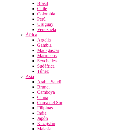
Brasil
Chile
Colombia
Perú
Uruguay
Venezuela
África
Argelia
Gambia
Madagascar
Marruecos
Seychelles
Sudáfrica
Túnez
Asia
Arabia Saudí
Brunei
Camboya
China
Corea del Sur
Filipinas
India
Japón
Kazajstán
Malasia