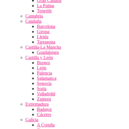
Gran Canaria
La Palma
Tenerife
Cantabria
Cataluña
Barcelona
Girona
Lleida
Tarragona
Castilla-La Mancha
Guadalajara
Castilla y León
Burgos
León
Palencia
Salamanca
Segovia
Soria
Valladolid
Zamora
Extremadura
Badajoz
Cáceres
Galicia
A Coruña