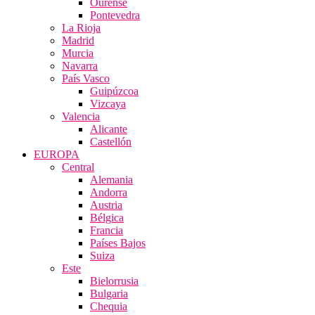
Ourense
Pontevedra
La Rioja
Madrid
Murcia
Navarra
País Vasco
Guipúzcoa
Vizcaya
Valencia
Alicante
Castellón
EUROPA
Central
Alemania
Andorra
Austria
Bélgica
Francia
Países Bajos
Suiza
Este
Bielorrusia
Bulgaria
Chequia