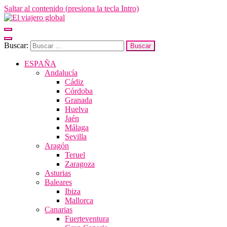
Saltar al contenido (presiona la tecla Intro)
El viajero global
Un espacio donde descubrir la cara B de los destinos y disfrutarlos de
forma sensorial, desde su música hasta su arquitectura o sus sabores
Buscar:
ESPAÑA
Andalucía
Cádiz
Córdoba
Granada
Huelva
Jaén
Málaga
Sevilla
Aragón
Teruel
Zaragoza
Asturias
Baleares
Ibiza
Mallorca
Canarias
Fuerteventura