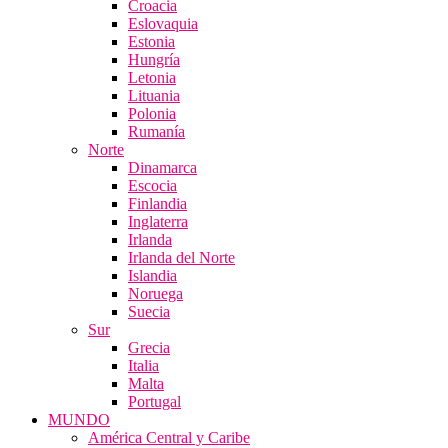
Croacia
Eslovaquia
Estonia
Hungría
Letonia
Lituania
Polonia
Rumanía
Norte
Dinamarca
Escocia
Finlandia
Inglaterra
Irlanda
Irlanda del Norte
Islandia
Noruega
Suecia
Sur
Grecia
Italia
Malta
Portugal
MUNDO
América Central y Caribe