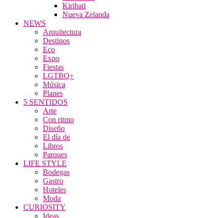
Kiribati
Nueva Zelanda
NEWS
Arquitectura
Destinos
Eco
Expo
Fiestas
LGTBQ+
Música
Planes
5 SENTIDOS
Arte
Con ritmo
Diseño
El día de
Libros
Parques
LIFE STYLE
Bodegas
Gastro
Hoteles
Moda
CURIOSITY
Ideas