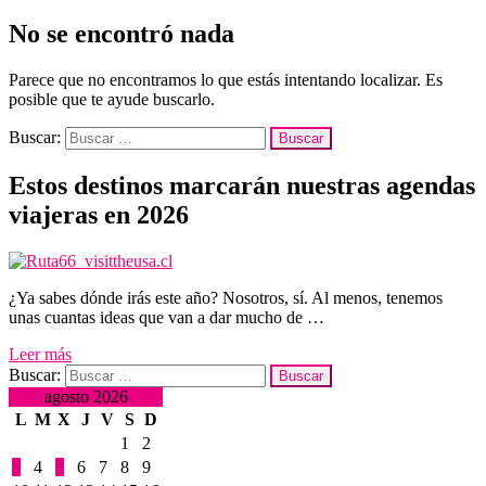
No se encontró nada
Parece que no encontramos lo que estás intentando localizar. Es
posible que te ayude buscarlo.
Buscar:
Estos destinos marcarán nuestras agendas
viajeras en 2026
¿Ya sabes dónde irás este año? Nosotros, sí. Al menos, tenemos
unas cuantas ideas que van a dar mucho de …
Leer más
Buscar:
agosto 2026
L
M
X
J
V
S
D
1
2
3
4
5
6
7
8
9