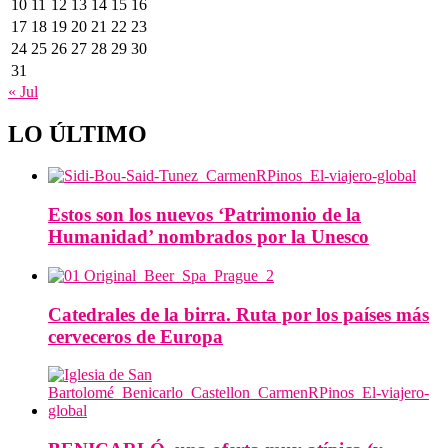
10
11
12
13
14
15
16
17
18
19
20
21
22
23
24
25
26
27
28
29
30
31
« Jul
LO ÚLTIMO
Estos son los nuevos ‘Patrimonio de la
Humanidad’ nombrados por la Unesco
Catedrales de la birra. Ruta por los países más
cerveceros de Europa