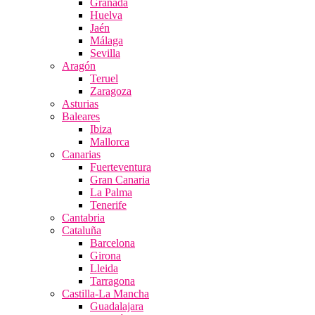
Granada
Huelva
Jaén
Málaga
Sevilla
Aragón
Teruel
Zaragoza
Asturias
Baleares
Ibiza
Mallorca
Canarias
Fuerteventura
Gran Canaria
La Palma
Tenerife
Cantabria
Cataluña
Barcelona
Girona
Lleida
Tarragona
Castilla-La Mancha
Guadalajara