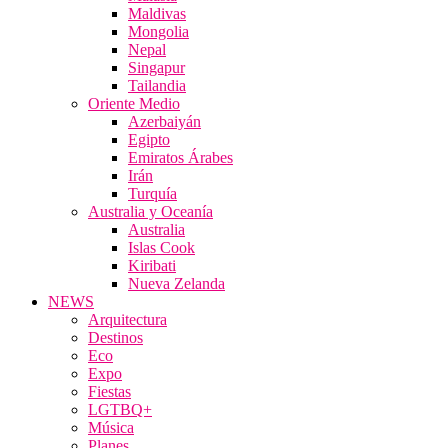
Maldivas
Mongolia
Nepal
Singapur
Tailandia
Oriente Medio
Azerbaiyán
Egipto
Emiratos Árabes
Irán
Turquía
Australia y Oceanía
Australia
Islas Cook
Kiribati
Nueva Zelanda
NEWS
Arquitectura
Destinos
Eco
Expo
Fiestas
LGTBQ+
Música
Planes