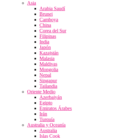
Asia
Arabia Saudí
Brunei
Camboya
China
Corea del Sur
Filipinas
India
Japón
Kazajstán
Malasia
Maldivas
Mongolia
Nepal
Singapur
Tailandia
Oriente Medio
Azerbaiyán
Egipto
Emiratos Árabes
Irán
Turquía
Australia y Oceanía
Australia
Islas Cook