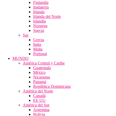
Finlandia
Inglaterra
Irlanda
Irlanda del Norte
Islandia
Noruega
Suecia
Sur
Grecia
Italia
Malta
Portugal
MUNDO
América Central y Caribe
Guatemala
México
Nicaragua
Panamá
República Dominicana
América del Norte
Canadá
EE UU
América del Sur
Argentina
Bolivia