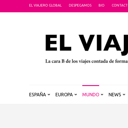
Saltar
EL VIAJERO GLOBAL
DESPEGAMOS
BIO
CONTAC
al
contenido
(presiona
la
tecla
Intro)
ESPAÑA
EUROPA
MUNDO
NEWS