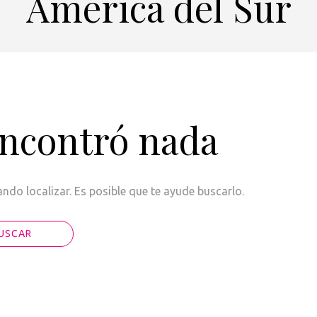
América del Sur
encontró nada
do localizar. Es posible que te ayude buscarlo.