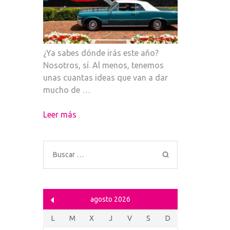
¿Ya sabes dónde irás este año?
Nosotros, sí. Al menos, tenemos
unas cuantas ideas que van a dar
mucho de …
Leer más
Buscar:
agosto 2026
L
M
X
J
V
S
D