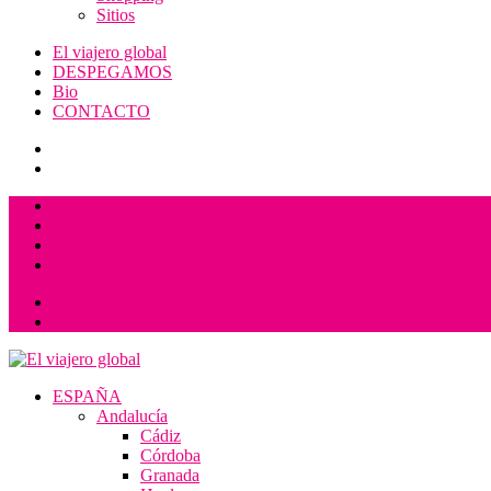
Sitios
El viajero global
DESPEGAMOS
Bio
CONTACTO
El viajero global
DESPEGAMOS
Bio
CONTACTO
El viajero global
Un espacio donde descubrir la cara B de los destinos y disfrutarlos de
ESPAÑA
Andalucía
Cádiz
Córdoba
Granada