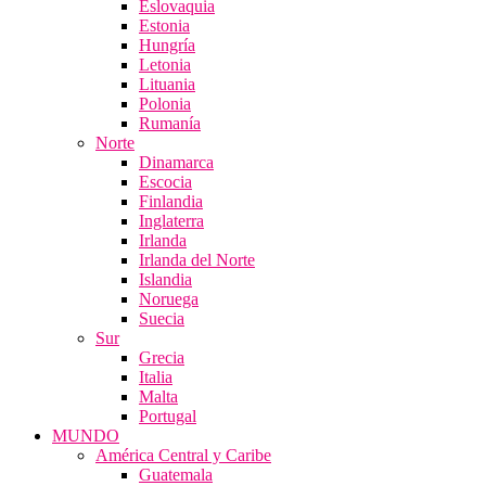
Eslovaquia
Estonia
Hungría
Letonia
Lituania
Polonia
Rumanía
Norte
Dinamarca
Escocia
Finlandia
Inglaterra
Irlanda
Irlanda del Norte
Islandia
Noruega
Suecia
Sur
Grecia
Italia
Malta
Portugal
MUNDO
América Central y Caribe
Guatemala