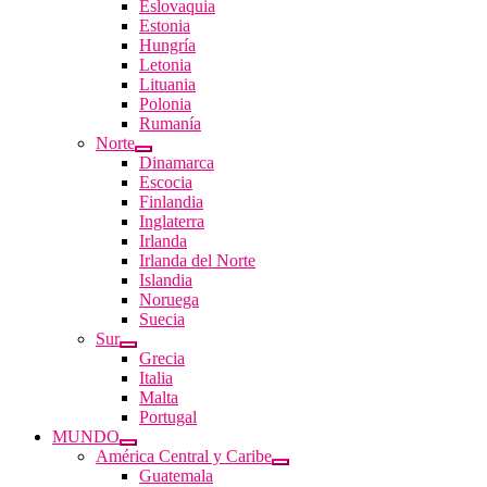
Eslovaquia
Estonia
Hungría
Letonia
Lituania
Polonia
Rumanía
Norte
Dinamarca
Escocia
Finlandia
Inglaterra
Irlanda
Irlanda del Norte
Islandia
Noruega
Suecia
Sur
Grecia
Italia
Malta
Portugal
MUNDO
América Central y Caribe
Guatemala