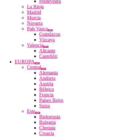
Pontevedra
La Rioja
Madrid
Murcia
Navarra
País Vasco
Guipúzcoa
Vizcaya
Valencia
Alicante
Castellón
EUROPA
Central
Alemania
Andorra
Austria
Bélgica
Francia
Países Bajos
Suiza
Este
Bielorrusia
Bulgaria
Chequia
Croacia