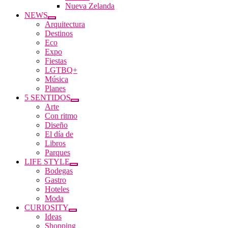
Nueva Zelanda
NEWS
Arquitectura
Destinos
Eco
Expo
Fiestas
LGTBQ+
Música
Planes
5 SENTIDOS
Arte
Con ritmo
Diseño
El día de
Libros
Parques
LIFE STYLE
Bodegas
Gastro
Hoteles
Moda
CURIOSITY
Ideas
Shopping