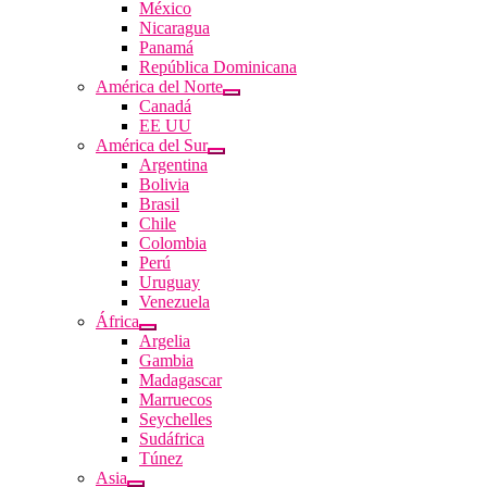
México
Nicaragua
Panamá
República Dominicana
América del Norte
Canadá
EE UU
América del Sur
Argentina
Bolivia
Brasil
Chile
Colombia
Perú
Uruguay
Venezuela
África
Argelia
Gambia
Madagascar
Marruecos
Seychelles
Sudáfrica
Túnez
Asia