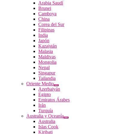
Arabia Saudí
Brunei
Camboya
China
Corea del Sur
Filipinas
India
Japón
Kazajstán
Malasia
Maldivas
Mongolia
Nepal
Singapur
Tailandia
Oriente Medio
Azerbaiyán
Egipto
Emiratos Árabes
Irán
Turquía
Australia y Oceanía
Australia
Islas Cook
Kiribati