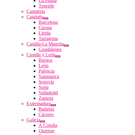
La Palma
Tenerife
Cantabria
Cataluña
Barcelona
Girona
Lleida
Tarragona
Castilla-La Mancha
Guadalajara
Castilla y León
Burgos
León
Palencia
Salamanca
Segovia
Soria
Valladolid
Zamora
Extremadura
Badajoz
Cáceres
Galicia
A Coruña
Ourense