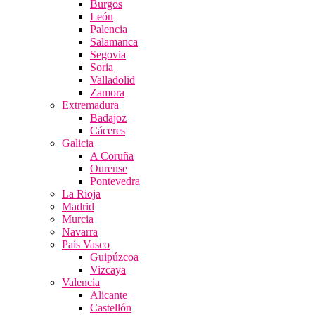
Burgos
León
Palencia
Salamanca
Segovia
Soria
Valladolid
Zamora
Extremadura
Badajoz
Cáceres
Galicia
A Coruña
Ourense
Pontevedra
La Rioja
Madrid
Murcia
Navarra
País Vasco
Guipúzcoa
Vizcaya
Valencia
Alicante
Castellón