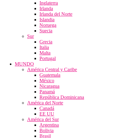
Inglaterra
Irlanda
Irlanda del Norte
Islandia
Noruega
Suecia
Sur
Grecia
Italia
Malta
Portugal
MUNDO
América Central y Caribe
Guatemala
México
Nicaragua
Panamá
República Dominicana
América del Norte
Canadá
EE UU
América del Sur
Argentina
Bolivia
Brasil