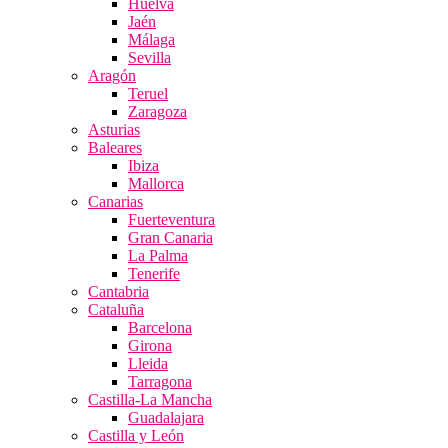
Huelva
Jaén
Málaga
Sevilla
Aragón
Teruel
Zaragoza
Asturias
Baleares
Ibiza
Mallorca
Canarias
Fuerteventura
Gran Canaria
La Palma
Tenerife
Cantabria
Cataluña
Barcelona
Girona
Lleida
Tarragona
Castilla-La Mancha
Guadalajara
Castilla y León