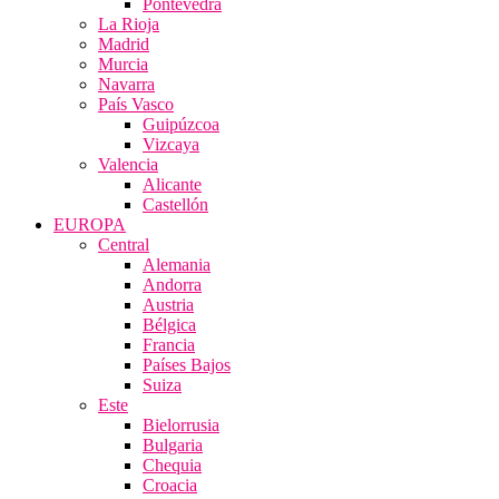
Pontevedra
La Rioja
Madrid
Murcia
Navarra
País Vasco
Guipúzcoa
Vizcaya
Valencia
Alicante
Castellón
EUROPA
Central
Alemania
Andorra
Austria
Bélgica
Francia
Países Bajos
Suiza
Este
Bielorrusia
Bulgaria
Chequia
Croacia