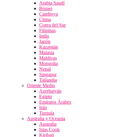
Arabia Saudí
Brunei
Camboya
China
Corea del Sur
Filipinas
India
Japón
Kazajstán
Malasia
Maldivas
Mongolia
Nepal
Singapur
Tailandia
Oriente Medio
Azerbaiyán
Egipto
Emiratos Árabes
Irán
Turquía
Australia y Oceanía
Australia
Islas Cook
Kiribati