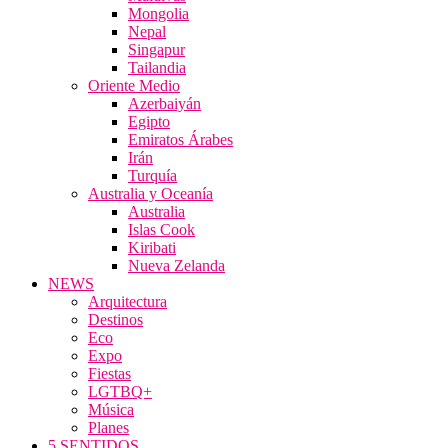
Mongolia
Nepal
Singapur
Tailandia
Oriente Medio
Azerbaiyán
Egipto
Emiratos Árabes
Irán
Turquía
Australia y Oceanía
Australia
Islas Cook
Kiribati
Nueva Zelanda
NEWS
Arquitectura
Destinos
Eco
Expo
Fiestas
LGTBQ+
Música
Planes
5 SENTIDOS