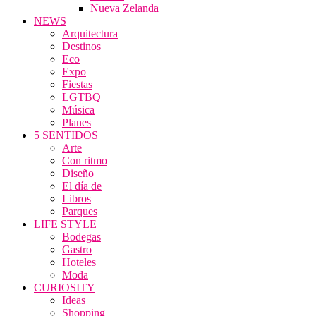
Nueva Zelanda
NEWS
Arquitectura
Destinos
Eco
Expo
Fiestas
LGTBQ+
Música
Planes
5 SENTIDOS
Arte
Con ritmo
Diseño
El día de
Libros
Parques
LIFE STYLE
Bodegas
Gastro
Hoteles
Moda
CURIOSITY
Ideas
Shopping