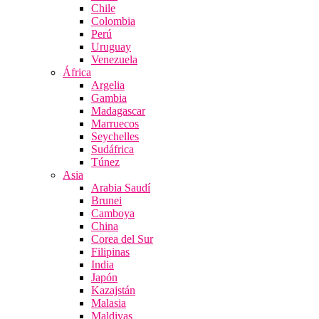
Chile
Colombia
Perú
Uruguay
Venezuela
África
Argelia
Gambia
Madagascar
Marruecos
Seychelles
Sudáfrica
Túnez
Asia
Arabia Saudí
Brunei
Camboya
China
Corea del Sur
Filipinas
India
Japón
Kazajstán
Malasia
Maldivas