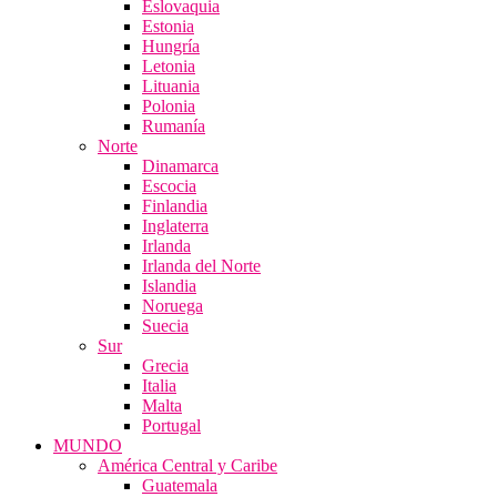
Eslovaquia
Estonia
Hungría
Letonia
Lituania
Polonia
Rumanía
Norte
Dinamarca
Escocia
Finlandia
Inglaterra
Irlanda
Irlanda del Norte
Islandia
Noruega
Suecia
Sur
Grecia
Italia
Malta
Portugal
MUNDO
América Central y Caribe
Guatemala