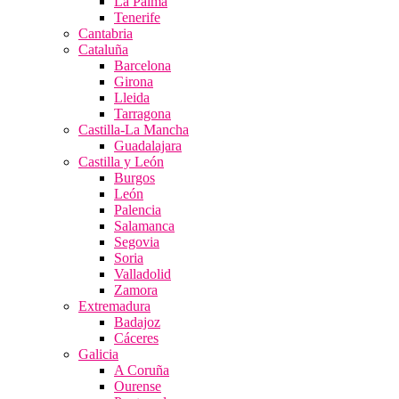
La Palma
Tenerife
Cantabria
Cataluña
Barcelona
Girona
Lleida
Tarragona
Castilla-La Mancha
Guadalajara
Castilla y León
Burgos
León
Palencia
Salamanca
Segovia
Soria
Valladolid
Zamora
Extremadura
Badajoz
Cáceres
Galicia
A Coruña
Ourense