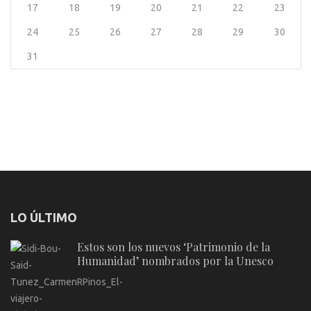
17
18
19
20
21
22
23
24
25
26
27
28
29
30
31
LO ÚLTIMO
Estos son los nuevos ‘Patrimonio de la
Humanidad’ nombrados por la Unesco