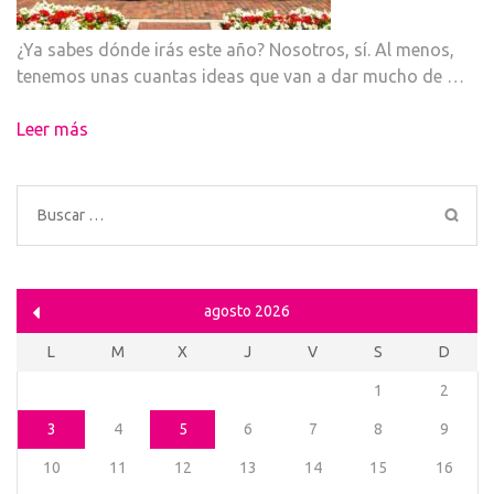
¿Ya sabes dónde irás este año? Nosotros, sí. Al menos,
tenemos unas cuantas ideas que van a dar mucho de …
Leer más
Buscar:
agosto 2026
L
M
X
J
V
S
D
1
2
3
4
5
6
7
8
9
10
11
12
13
14
15
16