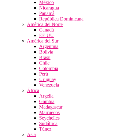
México
Nicaragua
Panamá
República Dominicana
América del Norte
Canadá
EE UU
América del Sur
Argentina
Bolivia
Brasil
Chile
Colombia
Perú
Uruguay
Venezuela
África
Argelia
Gambia
Madagascar
Marruecos
Seychelles
Sudáfrica
Túnez
Asia