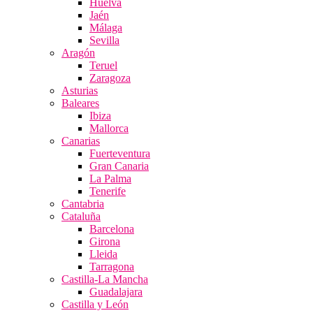
Huelva
Jaén
Málaga
Sevilla
Aragón
Teruel
Zaragoza
Asturias
Baleares
Ibiza
Mallorca
Canarias
Fuerteventura
Gran Canaria
La Palma
Tenerife
Cantabria
Cataluña
Barcelona
Girona
Lleida
Tarragona
Castilla-La Mancha
Guadalajara
Castilla y León