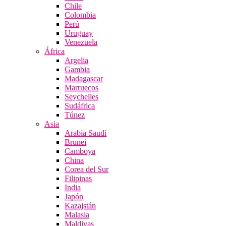
Chile
Colombia
Perú
Uruguay
Venezuela
África
Argelia
Gambia
Madagascar
Marruecos
Seychelles
Sudáfrica
Túnez
Asia
Arabia Saudí
Brunei
Camboya
China
Corea del Sur
Filipinas
India
Japón
Kazajstán
Malasia
Maldivas