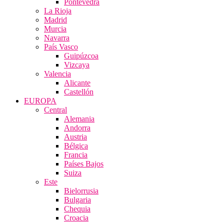
Pontevedra
La Rioja
Madrid
Murcia
Navarra
País Vasco
Guipúzcoa
Vizcaya
Valencia
Alicante
Castellón
EUROPA
Central
Alemania
Andorra
Austria
Bélgica
Francia
Países Bajos
Suiza
Este
Bielorrusia
Bulgaria
Chequia
Croacia