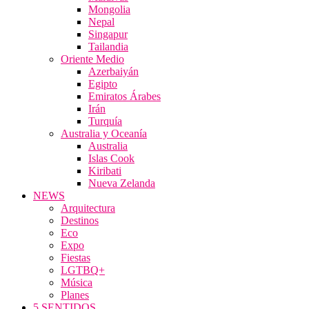
Mongolia
Nepal
Singapur
Tailandia
Oriente Medio
Azerbaiyán
Egipto
Emiratos Árabes
Irán
Turquía
Australia y Oceanía
Australia
Islas Cook
Kiribati
Nueva Zelanda
NEWS
Arquitectura
Destinos
Eco
Expo
Fiestas
LGTBQ+
Música
Planes
5 SENTIDOS