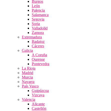
Burgos
León
Palencia
Salamanca
Segovia
Soria
Valladolid
Zamora
Extremadura
Badajoz
Cáceres
Galicia
A Coruña
Ourense
Pontevedra
La Rioja
Madrid
Murcia
Navarra
País Vasco
Guipúzcoa
Vizcaya
Valencia
Alicante
Castellón