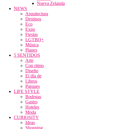
Nueva Zelanda
NEWS
Arquitectura
Destinos
Eco
Expo
Fiestas
LGTBQ+
Música
Planes
5 SENTIDOS
Arte
Con ritmo
Diseño
El día de
Libros
Parques
LIFE STYLE
Bodegas
Gastro
Hoteles
Moda
CURIOSITY
Ideas
Shopping