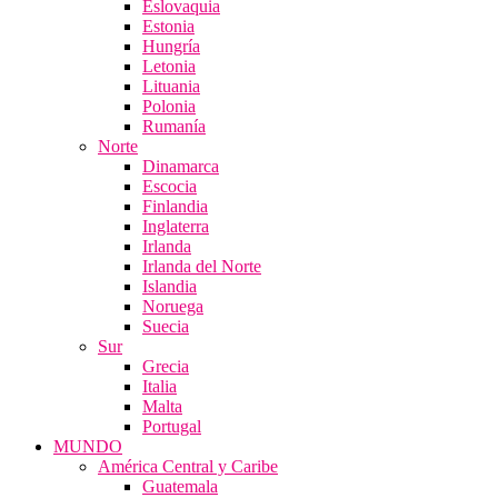
Eslovaquia
Estonia
Hungría
Letonia
Lituania
Polonia
Rumanía
Norte
Dinamarca
Escocia
Finlandia
Inglaterra
Irlanda
Irlanda del Norte
Islandia
Noruega
Suecia
Sur
Grecia
Italia
Malta
Portugal
MUNDO
América Central y Caribe
Guatemala