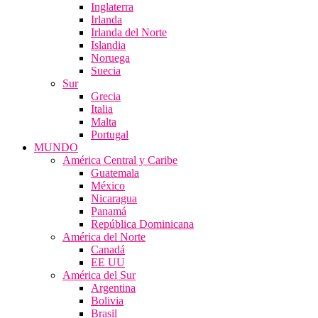
Inglaterra
Irlanda
Irlanda del Norte
Islandia
Noruega
Suecia
Sur
Grecia
Italia
Malta
Portugal
MUNDO
América Central y Caribe
Guatemala
México
Nicaragua
Panamá
República Dominicana
América del Norte
Canadá
EE UU
América del Sur
Argentina
Bolivia
Brasil