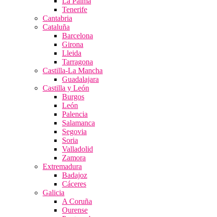
La Palma
Tenerife
Cantabria
Cataluña
Barcelona
Girona
Lleida
Tarragona
Castilla-La Mancha
Guadalajara
Castilla y León
Burgos
León
Palencia
Salamanca
Segovia
Soria
Valladolid
Zamora
Extremadura
Badajoz
Cáceres
Galicia
A Coruña
Ourense