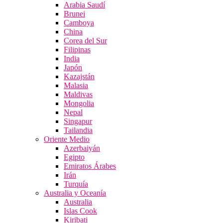
Arabia Saudí
Brunei
Camboya
China
Corea del Sur
Filipinas
India
Japón
Kazajstán
Malasia
Maldivas
Mongolia
Nepal
Singapur
Tailandia
Oriente Medio
Azerbaiyán
Egipto
Emiratos Árabes
Irán
Turquía
Australia y Oceanía
Australia
Islas Cook
Kiribati