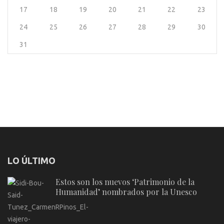
17
18
19
20
21
22
23
24
25
26
27
28
29
30
31
LO ÚLTIMO
Estos son los nuevos ‘Patrimonio de la
Humanidad’ nombrados por la Unesco