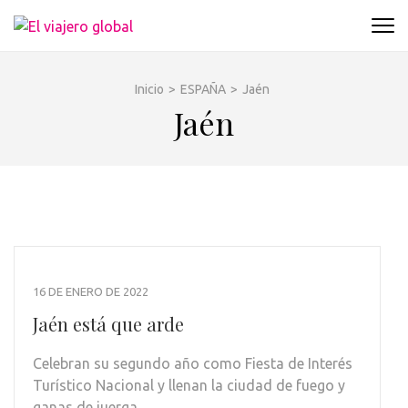
Saltar
al
EL VIAJERO GLOBAL
Un espacio donde descubrir la cara B de los
contenido
destinos y disfrutarlos de forma sensorial,
(presiona
desde su música hasta su arquitectura o sus
Inicio
>
ESPAÑA
>
Jaén
la
sabores
Jaén
tecla
Intro)
16 DE ENERO DE 2022
Jaén está que arde
Celebran su segundo año como Fiesta de Interés
Turístico Nacional y llenan la ciudad de fuego y
ganas de juerga …