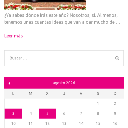
¿Ya sabes dónde irás este año? Nosotros, sí. Al menos,
tenemos unas cuantas ideas que van a dar mucho de …
Leer más
Buscar:
agosto 2026
L
M
X
J
V
S
D
1
2
3
4
5
6
7
8
9
10
11
12
13
14
15
16