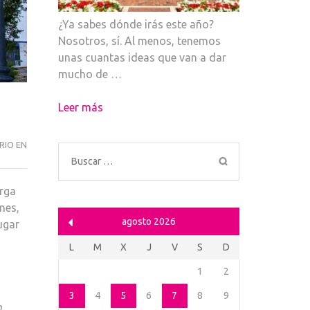
¿Ya sabes dónde irás este año?
Nosotros, sí. Al menos, tenemos
unas cuantas ideas que van a dar
mucho de …
Leer más
JAÉN
RIO EN
Buscar:
ESTÁ
QUE
erga
ARDE
nes,
agosto 2026
ugar
L
M
X
J
V
S
D
1
2
3
4
5
6
7
8
9
n