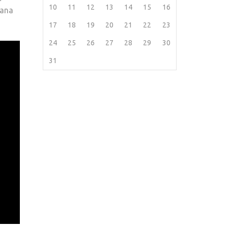
10
11
12
13
14
15
16
bana
17
18
19
20
21
22
23
24
25
26
27
28
29
30
31