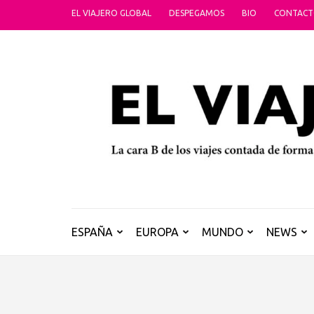
Saltar
EL VIAJERO GLOBAL
DESPEGAMOS
BIO
CONTAC
al
contenido
(presiona
la
tecla
Intro)
ESPAÑA
EUROPA
MUNDO
NEWS