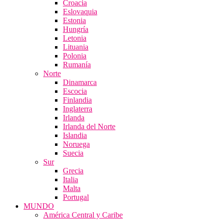
Croacia
Eslovaquia
Estonia
Hungría
Letonia
Lituania
Polonia
Rumanía
Norte
Dinamarca
Escocia
Finlandia
Inglaterra
Irlanda
Irlanda del Norte
Islandia
Noruega
Suecia
Sur
Grecia
Italia
Malta
Portugal
MUNDO
América Central y Caribe