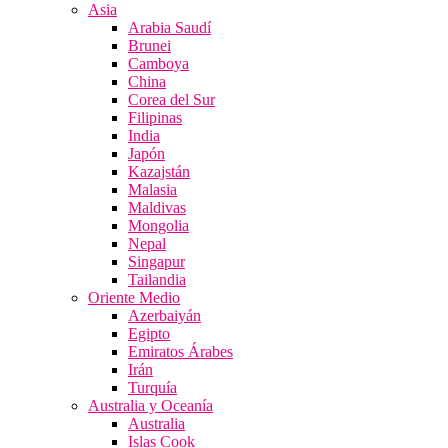
Asia
Arabia Saudí
Brunei
Camboya
China
Corea del Sur
Filipinas
India
Japón
Kazajstán
Malasia
Maldivas
Mongolia
Nepal
Singapur
Tailandia
Oriente Medio
Azerbaiyán
Egipto
Emiratos Árabes
Irán
Turquía
Australia y Oceanía
Australia
Islas Cook