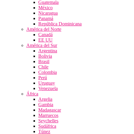
Guatemala
México
Nicaragua
Panamá
República Dominicana
América del Norte
Canadá
EE UU
América del Sur
Argentina
Bolivia
Brasil
Chile
Colombia
Perú
Uruguay
Venezuela
África
Argelia
Gambia
Madagascar
Marruecos
Seychelles
Sudáfrica
Túnez