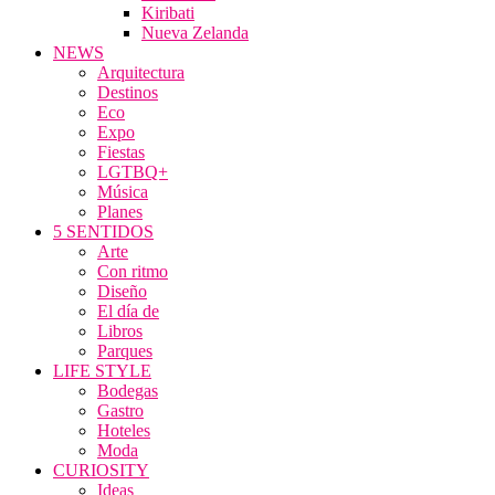
Kiribati
Nueva Zelanda
NEWS
Arquitectura
Destinos
Eco
Expo
Fiestas
LGTBQ+
Música
Planes
5 SENTIDOS
Arte
Con ritmo
Diseño
El día de
Libros
Parques
LIFE STYLE
Bodegas
Gastro
Hoteles
Moda
CURIOSITY
Ideas