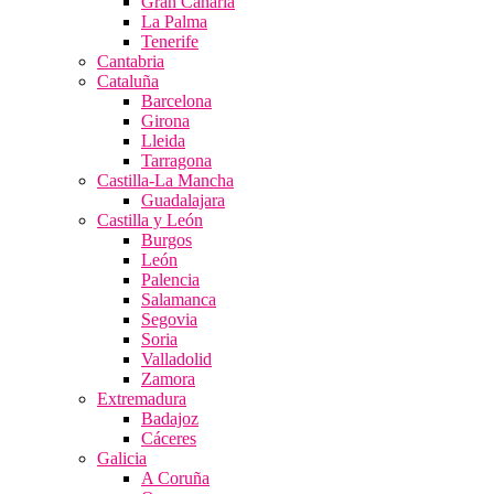
Gran Canaria
La Palma
Tenerife
Cantabria
Cataluña
Barcelona
Girona
Lleida
Tarragona
Castilla-La Mancha
Guadalajara
Castilla y León
Burgos
León
Palencia
Salamanca
Segovia
Soria
Valladolid
Zamora
Extremadura
Badajoz
Cáceres
Galicia
A Coruña