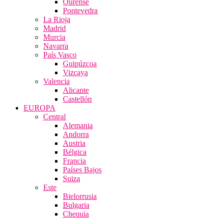
Ourense
Pontevedra
La Rioja
Madrid
Murcia
Navarra
País Vasco
Guipúzcoa
Vizcaya
Valencia
Alicante
Castellón
EUROPA
Central
Alemania
Andorra
Austria
Bélgica
Francia
Países Bajos
Suiza
Este
Bielorrusia
Bulgaria
Chequia