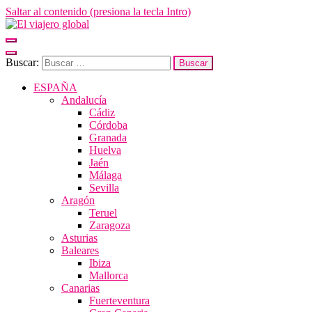
Saltar al contenido (presiona la tecla Intro)
El viajero global
Un espacio donde descubrir la cara B de los destinos y disfrutarlos de
Buscar:
ESPAÑA
Andalucía
Cádiz
Córdoba
Granada
Huelva
Jaén
Málaga
Sevilla
Aragón
Teruel
Zaragoza
Asturias
Baleares
Ibiza
Mallorca
Canarias
Fuerteventura