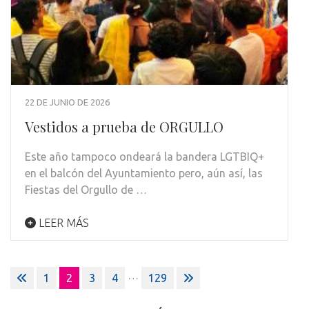
22 DE JUNIO DE 2026
Vestidos a prueba de ORGULLO
Este año tampoco ondeará la bandera LGTBIQ+
en el balcón del Ayuntamiento pero, aún así, las
Fiestas del Orgullo de …
LEER MÁS
Paginación
…
1
2
3
4
129
de
entradas