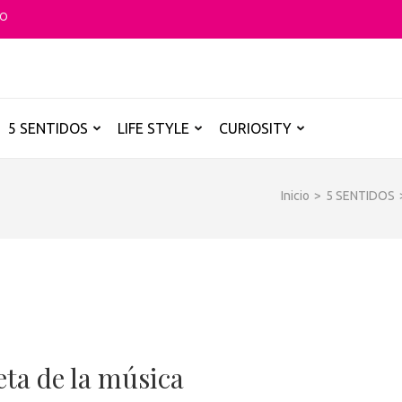
TO
O GLOBAL
a B de los destinos y disfrutarlos de forma sensorial, desde su música ha
5 SENTIDOS
LIFE STYLE
CURIOSITY
Inicio
>
5 SENTIDOS
eta de la música