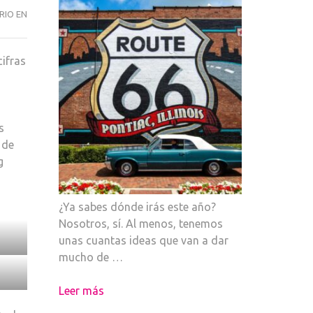
GLASTONBURY,
RIO EN
EL
GRAN
ifras
PLANETA
DE
LA
MÚSICA
s
 de
g
¿Ya sabes dónde irás este año?
Nosotros, sí. Al menos, tenemos
unas cuantas ideas que van a dar
mucho de …
Leer más