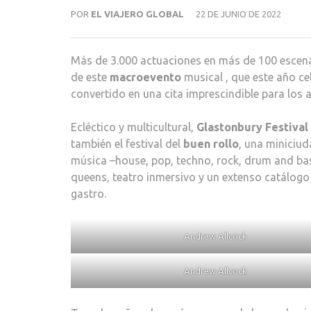
POR
EL VIAJERO GLOBAL
22 DE JUNIO DE 2022
Más de 3.000 actuaciones en más de 100 escenar
de este
macroevento
musical , que este año ce
convertido en una cita imprescindible para los 
Ecléctico y multicultural,
Glastonbury Festival
también el festival del
buen rollo
, una miniciud
música –house, pop, techno, rock, drum and bas
queens, teatro inmersivo y un extenso catálogo
gastro.
Andrew Allcock
Andrew Allcock