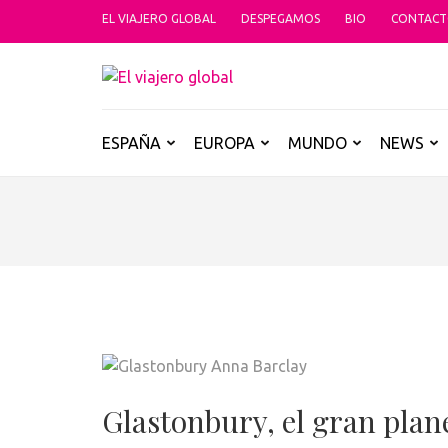
Saltar
EL VIAJERO GLOBAL
DESPEGAMOS
BIO
CONTAC
al
contenido
EL VIAJER
(presiona
Un espacio donde descubrir la car
la
tecla
ESPAÑA
EUROPA
MUNDO
NEWS
Intro)
Glastonbury, el gran plan