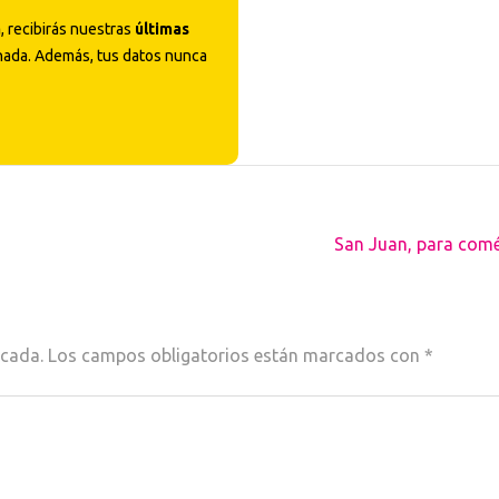
a
, recibirás nuestras
últimas
nada. Además, tus datos nunca
San Juan, para comé
icada.
Los campos obligatorios están marcados con
*