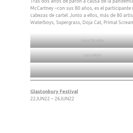
Tras dos años de parón a causa de la pandemia, 
McCartney –con sus 80 años, es el participant
cabezas de cartel. Junto a ellos, más de 80 art
Waterboys, Supergrass, Doja Cat, Primal Scream 
Anna Barclay
Tom Widd
Glastonbury Festival
22JUN22 – 26JUN22