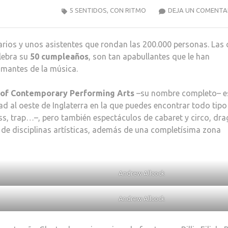
5 SENTIDOS
,
CON RITMO
DEJA UN COMENTA
ios y unos asistentes que rondan las 200.000 personas. Las c
lebra su
50 cumpleaños
, son tan apabullantes que le han
amantes de la música.
 of Contemporary Performing Arts
–su nombre completo– e
ad al oeste de Inglaterra en la que puedes encontrar todo tipo
s, trap…–, pero también espectáculos de cabaret y circo, dra
 de disciplinas artísticas, además de una completísima zona
Andrew Allcock
Andrew Allcock