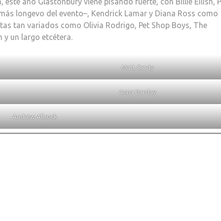
este año Glastonbury viene pisando fuerte, con Billie Eilish, 
e más longevo del evento–, Kendrick Lamar y Diana Ross como
istas tan variados como Olivia Rodrigo, Pet Shop Boys, The
y un largo etcétera.
Matt Cardy
Anna Barclay
Andrew Allcock