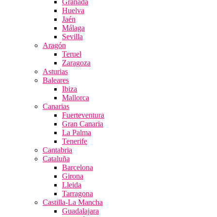
Granada
Huelva
Jaén
Málaga
Sevilla
Aragón
Teruel
Zaragoza
Asturias
Baleares
Ibiza
Mallorca
Canarias
Fuerteventura
Gran Canaria
La Palma
Tenerife
Cantabria
Cataluña
Barcelona
Girona
Lleida
Tarragona
Castilla-La Mancha
Guadalajara