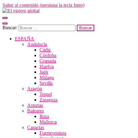
Saltar al contenido (presiona la tecla Intro)
El viajero global
Un espacio donde descubrir la cara B de los destinos y disfrutarlos de
forma sensorial, desde su música hasta su arquitectura o sus sabores
Buscar:
ESPAÑA
Andalucía
Cádiz
Córdoba
Granada
Huelva
Jaén
Málaga
Sevilla
Aragón
Teruel
Zaragoza
Asturias
Baleares
Ibiza
Mallorca
Canarias
Fuerteventura