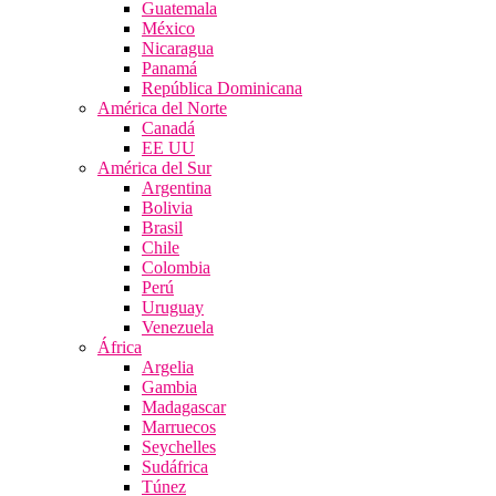
Guatemala
México
Nicaragua
Panamá
República Dominicana
América del Norte
Canadá
EE UU
América del Sur
Argentina
Bolivia
Brasil
Chile
Colombia
Perú
Uruguay
Venezuela
África
Argelia
Gambia
Madagascar
Marruecos
Seychelles
Sudáfrica
Túnez