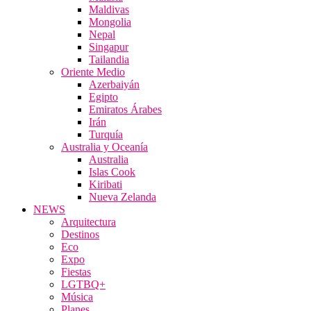
Maldivas
Mongolia
Nepal
Singapur
Tailandia
Oriente Medio
Azerbaiyán
Egipto
Emiratos Árabes
Irán
Turquía
Australia y Oceanía
Australia
Islas Cook
Kiribati
Nueva Zelanda
NEWS
Arquitectura
Destinos
Eco
Expo
Fiestas
LGTBQ+
Música
Planes