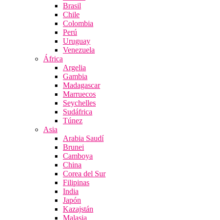
Brasil
Chile
Colombia
Perú
Uruguay
Venezuela
África
Argelia
Gambia
Madagascar
Marruecos
Seychelles
Sudáfrica
Túnez
Asia
Arabia Saudí
Brunei
Camboya
China
Corea del Sur
Filipinas
India
Japón
Kazajstán
Malasia