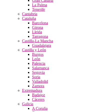
Gran Canaria
La Palma
Tenerife
Cantabria
Cataluña
Barcelona
Girona
Lleida
Tarragona
Castilla-La Mancha
Guadalajara
Castilla y León
Burgos
León
Palencia
Salamanca
Segovia
Soria
Valladolid
Zamora
Extremadura
Badajoz
Cáceres
Galicia
A Coruña