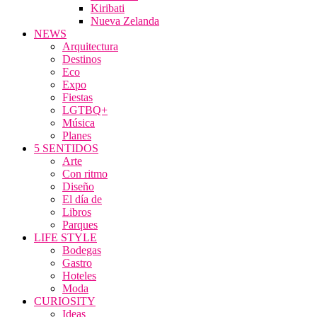
Kiribati
Nueva Zelanda
NEWS
Arquitectura
Destinos
Eco
Expo
Fiestas
LGTBQ+
Música
Planes
5 SENTIDOS
Arte
Con ritmo
Diseño
El día de
Libros
Parques
LIFE STYLE
Bodegas
Gastro
Hoteles
Moda
CURIOSITY
Ideas