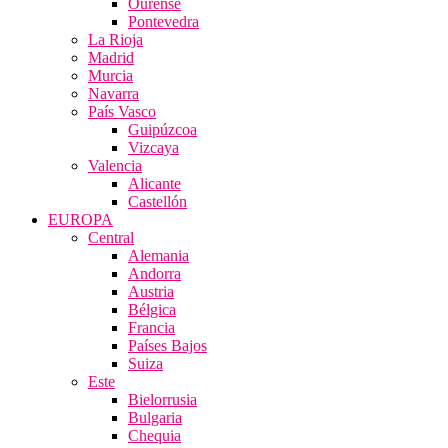
Ourense
Pontevedra
La Rioja
Madrid
Murcia
Navarra
País Vasco
Guipúzcoa
Vizcaya
Valencia
Alicante
Castellón
EUROPA
Central
Alemania
Andorra
Austria
Bélgica
Francia
Países Bajos
Suiza
Este
Bielorrusia
Bulgaria
Chequia