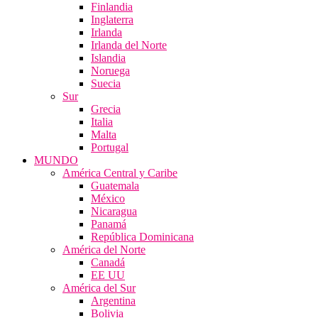
Finlandia
Inglaterra
Irlanda
Irlanda del Norte
Islandia
Noruega
Suecia
Sur
Grecia
Italia
Malta
Portugal
MUNDO
América Central y Caribe
Guatemala
México
Nicaragua
Panamá
República Dominicana
América del Norte
Canadá
EE UU
América del Sur
Argentina
Bolivia