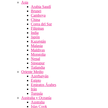
Asia
Arabia Saudí
Brunei
Camboya
China
Corea del Sur
Filipinas
India
Japón
Kazajstán
Malasia
Maldivas
Mongolia
Nepal
Singapur
Tailandia
Oriente Medio
Azerbaiyán
Egipto
Emiratos Árabes
Irán
Turquía
Australia y Oceanía
Australia
Islas Cook