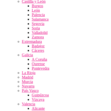
Castilla y León
Burgos
León
Palencia
Salamanca
Segovia
Soria
Valladolid
Zamora
Extremadura
Badajoz
Cáceres
Galicia
A Coruña
Ourense
Pontevedra
La Rioja
Madrid
Murcia
Navarra
País Vasco
Guipúzcoa
Vizcaya
Valencia
Alicante