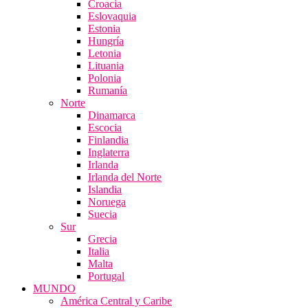
Croacia
Eslovaquia
Estonia
Hungría
Letonia
Lituania
Polonia
Rumanía
Norte
Dinamarca
Escocia
Finlandia
Inglaterra
Irlanda
Irlanda del Norte
Islandia
Noruega
Suecia
Sur
Grecia
Italia
Malta
Portugal
MUNDO
América Central y Caribe