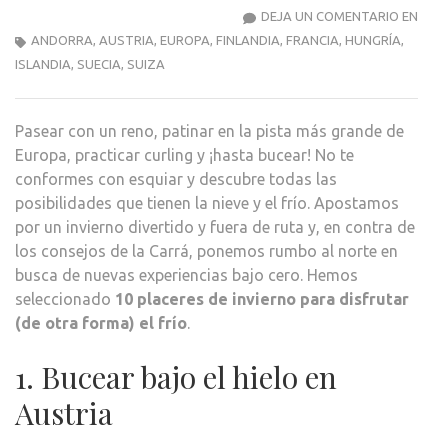
10
DEJA UN COMENTARIO EN
PLAC
ANDORRA
,
AUSTRIA
,
EUROPA
,
FINLANDIA
,
FRANCIA
,
HUNGRÍA
,
DE
ISLANDIA
,
SUECIA
,
SUIZA
INVI
PAR
Pasear con un reno, patinar en la pista más grande de
DISF
Europa, practicar curling y ¡hasta bucear! No te
(DE
conformes con esquiar y descubre todas las
OTR
posibilidades que tienen la nieve y el frío. Apostamos
FOR
por un invierno divertido y fuera de ruta y, en contra de
EL
los consejos de la Carrá, ponemos rumbo al norte en
FRÍO
busca de nuevas experiencias bajo cero. Hemos
seleccionado
10 placeres de invierno para disfrutar
(de otra forma) el frío
.
1. Bucear bajo el hielo en
Austria