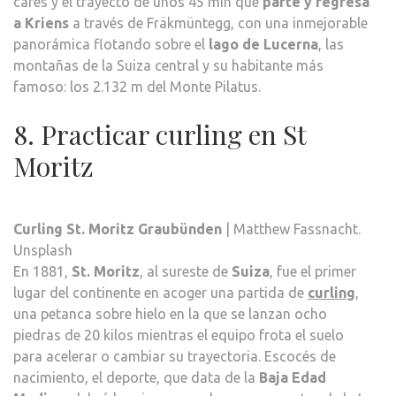
cafés y el trayecto de unos 45 min que
parte y regresa
a Kriens
a través de Fräkmüntegg, con una inmejorable
panorámica flotando sobre el
lago de Lucerna
, las
montañas de la Suiza central y su habitante más
famoso: los 2.132 m del Monte Pilatus.
8. Practicar curling en St
Moritz
Curling St. Moritz Graubünden
| Matthew Fassnacht.
Unsplash
En 1881,
St. Moritz
, al sureste de
Suiza
, fue el primer
lugar del continente en acoger una partida de
curling
,
una petanca sobre hielo en la que se lanzan ocho
piedras de 20 kilos mientras el equipo frota el suelo
para acelerar o cambiar su trayectoria. Escocés de
nacimiento, el deporte, que data de la
Baja Edad