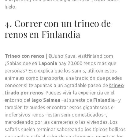
hielo.
4. Correr con un trineo de
renos en Finlandia
Trineo con renos
| ©Juho Kuva. visitfinland.com
¿Sabías que en
Laponia
hay 20.000 renos más que
personas? Eso explica que los samis, utilicen estos
animales como transporte, una tradición que puedes
conocer si te apuntas a un agradable paseo de
trineo
tirado por renos
. Puedes vivir la experiencia en el
entorno del
lago Saimaa
–al sureste de
Finlandia
– y
también te puedes encontrar estos gigantescos e
inofensivos renos –están semidomesticados–,
merodeando por las carreteras o las viviendas. Los
safaris suelen terminar saboreando los típicos bollitos
de canela y café al calor de una hoguera, mientras los