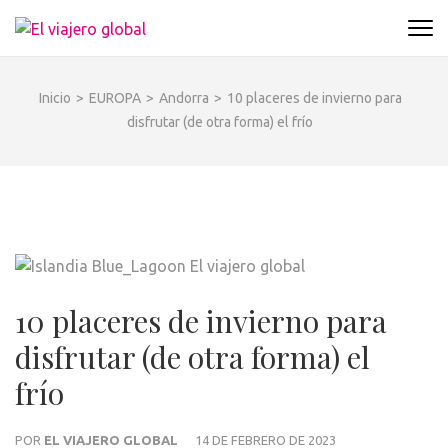
Saltar
al
EL VIAJERO GLOBAL
Un espacio donde descubrir la cara B de los
contenido
destinos y disfrutarlos de forma sensorial,
(presiona
desde su música hasta su arquitectura o sus
Inicio
>
EUROPA
>
Andorra
>
10 placeres de invierno para
la
sabores
disfrutar (de otra forma) el frío
tecla
Intro)
10 placeres de invierno para
disfrutar (de otra forma) el
frío
POR
EL VIAJERO GLOBAL
14 DE FEBRERO DE 2023