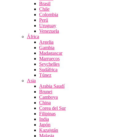
Brasil
Chile
Colombia
Perú
Uruguay
Venezuela
África
Argelia
Gambia
Madagascar
Marruecos
Seychelles
Sudáfrica
Túnez
Asia
Arabia Saudí
Brunei
Camboya
China
Corea del Sur
Filipinas
India
Japón
Kazajstán
Malasia