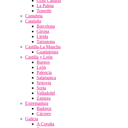
Gran Canaria
La Palma
Tenerife
Cantabria
Cataluña
Barcelona
Girona
Lleida
Tarragona
Castilla-La Mancha
Guadalajara
Castilla y León
Burgos
León
Palencia
Salamanca
Segovia
Soria
Valladolid
Zamora
Extremadura
Badajoz
Cáceres
Galicia
A Coruña