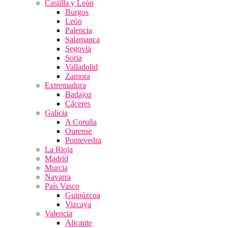
Castilla y León
Burgos
León
Palencia
Salamanca
Segovia
Soria
Valladolid
Zamora
Extremadura
Badajoz
Cáceres
Galicia
A Coruña
Ourense
Pontevedra
La Rioja
Madrid
Murcia
Navarra
País Vasco
Guipúzcoa
Vizcaya
Valencia
Alicante