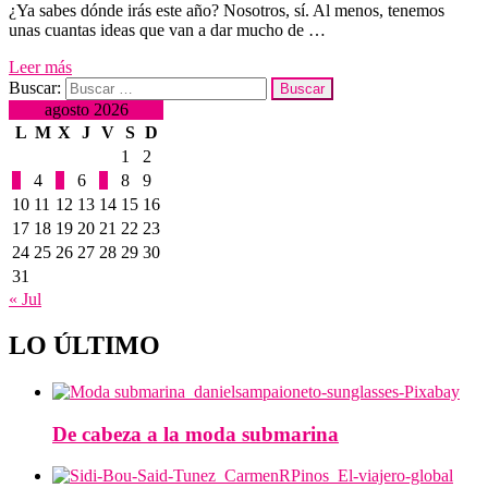
¿Ya sabes dónde irás este año? Nosotros, sí. Al menos, tenemos
unas cuantas ideas que van a dar mucho de …
Leer más
Buscar:
agosto 2026
L
M
X
J
V
S
D
1
2
3
4
5
6
7
8
9
10
11
12
13
14
15
16
17
18
19
20
21
22
23
24
25
26
27
28
29
30
31
« Jul
LO ÚLTIMO
De cabeza a la moda submarina