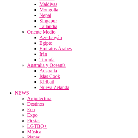
Maldivas
Mongolia
Nepal
Singapur
Tailandia
Oriente Medio
Azerbaiyán
Egipto
Emiratos Árabes
Irán
Turquía
Australia y Oceanía
Australia
Islas Cook
Kiribati
Nueva Zelanda
NEWS
Arquitectura
Destinos
Eco
Expo
Fiestas
LGTBQ+
Música
Planes