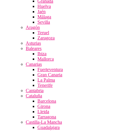
Granada
Huelva
Jaén
Málaga
Sevilla
Aragón
Teruel
Zaragoza
Asturias
Baleares
Ibiza
Mallorca
Canarias
Fuerteventura
Gran Canaria
La Palma
Tenerife
Cantabria
Cataluña
Barcelona
Girona
Lleida
Tarragona
Castilla-La Mancha
Guadalajara