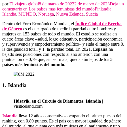
por
El viajero global
8 de marzo de 2022
2 de marzo de 2023
Deja un
comentario en
Los países más feministas del mundo
Finlandia
,
Islandia
,
MUNDO
,
Noruega
,
Nueva Zelanda
,
Suecia
Dentro del Foro Económico Mundial, el
Índice Global de Brecha
de Género
es el encargado de medir la paridad entre hombres y
mujeres en 153 países de todo el mundo. El estudio se realiza en
cuatro áreas clave –salud, logro educativo, participación económica
y supervivencia y empoderamiento político– y sitúa el rango entre 0,
la desigualdad total, y 1, la paridad total. En 2021,
España
ha
bajado seis posiciones con respecto al año anterior, con una
puntuación de 0,79 que, sin ser mala, queda aún lejos de los
5
países más feministas del mundo
.
1. Islandia
Húsavík, en el Círculo de Diamantes. Islandia
|
visiticeland.com
Islandia
lleva 12 años consecutivos ocupando el primer puesto del
ranking, con 0,89 puntos. Es el país con mayor igualdad de género
del mundo, el que cuenta con más mujeres en el parlamento y uno