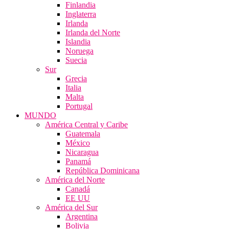
Finlandia
Inglaterra
Irlanda
Irlanda del Norte
Islandia
Noruega
Suecia
Sur
Grecia
Italia
Malta
Portugal
MUNDO
América Central y Caribe
Guatemala
México
Nicaragua
Panamá
República Dominicana
América del Norte
Canadá
EE UU
América del Sur
Argentina
Bolivia