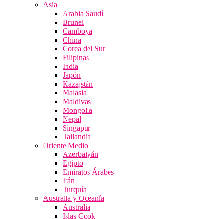
Asia
Arabia Saudí
Brunei
Camboya
China
Corea del Sur
Filipinas
India
Japón
Kazajstán
Malasia
Maldivas
Mongolia
Nepal
Singapur
Tailandia
Oriente Medio
Azerbaiyán
Egipto
Emiratos Árabes
Irán
Turquía
Australia y Oceanía
Australia
Islas Cook