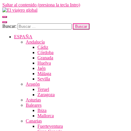
Saltar al contenido (presiona la tecla Intro)
El viajero global
Un espacio donde descubrir la cara B de los destinos y disfrutarlos de
forma sensorial, desde su música hasta su arquitectura o sus sabores
Buscar:
ESPAÑA
Andalucía
Cádiz
Córdoba
Granada
Huelva
Jaén
Málaga
Sevilla
Aragón
Teruel
Zaragoza
Asturias
Baleares
Ibiza
Mallorca
Canarias
Fuerteventura