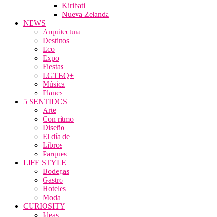
Kiribati
Nueva Zelanda
NEWS
Arquitectura
Destinos
Eco
Expo
Fiestas
LGTBQ+
Música
Planes
5 SENTIDOS
Arte
Con ritmo
Diseño
El día de
Libros
Parques
LIFE STYLE
Bodegas
Gastro
Hoteles
Moda
CURIOSITY
Ideas