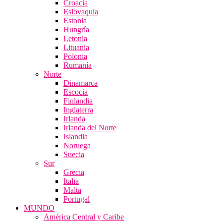
Croacia
Eslovaquia
Estonia
Hungría
Letonia
Lituania
Polonia
Rumanía
Norte
Dinamarca
Escocia
Finlandia
Inglaterra
Irlanda
Irlanda del Norte
Islandia
Noruega
Suecia
Sur
Grecia
Italia
Malta
Portugal
MUNDO
América Central y Caribe