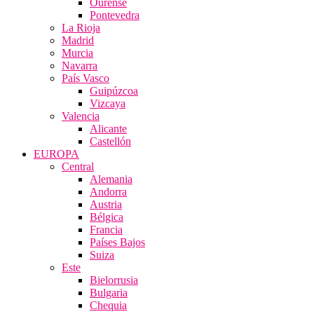
Ourense
Pontevedra
La Rioja
Madrid
Murcia
Navarra
País Vasco
Guipúzcoa
Vizcaya
Valencia
Alicante
Castellón
EUROPA
Central
Alemania
Andorra
Austria
Bélgica
Francia
Países Bajos
Suiza
Este
Bielorrusia
Bulgaria
Chequia