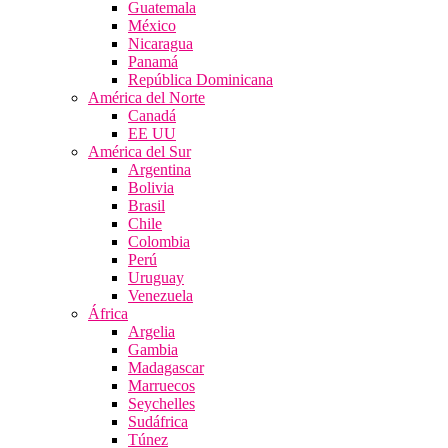
Guatemala
México
Nicaragua
Panamá
República Dominicana
América del Norte
Canadá
EE UU
América del Sur
Argentina
Bolivia
Brasil
Chile
Colombia
Perú
Uruguay
Venezuela
África
Argelia
Gambia
Madagascar
Marruecos
Seychelles
Sudáfrica
Túnez