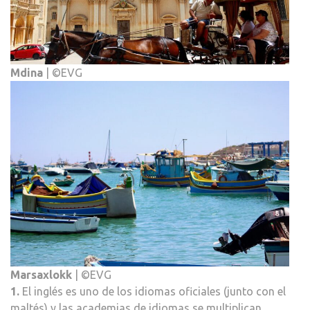
Mdina
| ©EVG
Marsaxlokk
| ©EVG
1.
El inglés es uno de los idiomas oficiales (junto con el
maltés) y las academias de idiomas se multiplican