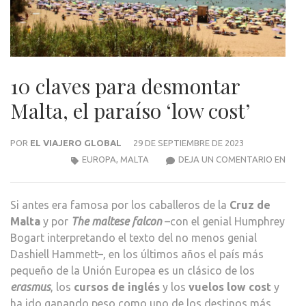
10 claves para desmontar
Malta, el paraíso ‘low cost’
POR
EL VIAJERO GLOBAL
29 DE SEPTIEMBRE DE 2023
10
EUROPA
,
MALTA
DEJA UN COMENTARIO EN
CLAV
PAR
Si antes era famosa por los caballeros de la
Cruz de
DES
Malta
y por
The maltese falcon
–con el genial Humphrey
MALT
Bogart interpretando el texto del no menos genial
EL
Dashiell Hammett–, en los últimos años el país más
PARA
pequeño de la Unión Europea es un clásico de los
‘LOW
erasmus
, los
cursos de inglés
y los
vuelos low cost
y
COST
ha ido ganando peso como uno de los destinos más