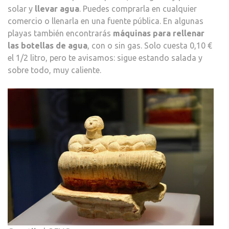
solar y
llevar agua
. Puedes comprarla en cualquier
comercio o llenarla en una fuente pública. En algunas
playas también encontrarás
máquinas para rellenar
las botellas de agua
, con o sin gas. Solo cuesta 0,10 €
el 1/2 litro, pero te avisamos: sigue estando salada y
sobre todo, muy caliente.