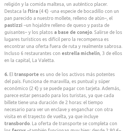
religión y la comida maltesa, un auténtico placer.
Destaca la
ftira
(4 €) -una especie de bocadillo con un
pan parecido a nuestro mollete, relleno de atún–, el
pastizzi
–un hojaldre relleno de queso y pasta de
guisantes– y los platos
a base de conejo
. Salirse de los
lugares turísticos es difícil pero la recompensa es
encontrar una oferta fuera de ruta y realmente sabrosa.
Incluso 6 restaurantes con
estrella michelín
, 3 de ellos
en la capital, La Valetta.
6.
El
transporte
es uno de los activos más potentes
del país. Funciona de maravilla, es puntual y súper
económico (2 €) y se puede pagar con tarjeta. Además,
parece estar pensado para los turistas, ya que cada
billete tiene una duración de 2 horas: el tiempo
necesario para ver un enclave y enganchar con otra
visita en el trayecto de vuelta, ya que incluye
transbordo
. La oferta de transporte se completa con
los
ferrys
–también funcionan muy bien; desde 2,80 €–