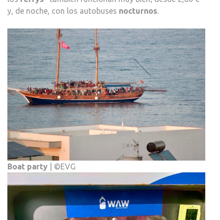
y, de noche, con los autobuses
nocturnos
.
Boat party
| ©EVG