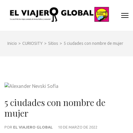
Saltar
al
EL
contenido
Un espac
(presiona
VIA
donde
la
descubrir
GLO
tecla
cara B d
Inicio
>
CURIOSITY
>
Sitios
>
5 ciudades con nombre de mujer
Intro)
los dest
y
disfrutar
de forma
sensorial
desde s
música
hasta su
5 ciudades con nombre de
arquitec
mujer
o sus
sabores
POR
EL VIAJERO GLOBAL
10 DE MARZO DE 2022