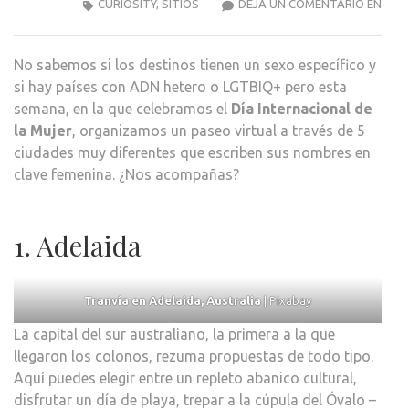
5
CURIOSITY
,
SITIOS
DEJA UN COMENTARIO EN
CIUD
CON
No sabemos si los destinos tienen un sexo específico y
NOM
si hay países con ADN hetero o LGTBIQ+ pero esta
DE
semana, en la que celebramos el
Día Internacional de
MUJ
la Mujer
, organizamos un paseo virtual a través de 5
ciudades muy diferentes que escriben sus nombres en
clave femenina. ¿Nos acompañas?
1. Adelaida
Tranvía en Adelaida, Australia
| Pixabay
La capital del sur australiano, la primera a la que
llegaron los colonos, rezuma propuestas de todo tipo.
Aquí puedes elegir entre un repleto abanico cultural,
disfrutar un día de playa, trepar a la cúpula del Óvalo –