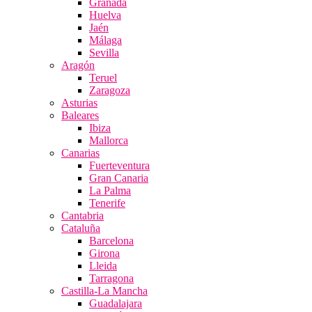
Granada
Huelva
Jaén
Málaga
Sevilla
Aragón
Teruel
Zaragoza
Asturias
Baleares
Ibiza
Mallorca
Canarias
Fuerteventura
Gran Canaria
La Palma
Tenerife
Cantabria
Cataluña
Barcelona
Girona
Lleida
Tarragona
Castilla-La Mancha
Guadalajara