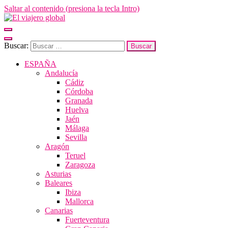
Saltar al contenido (presiona la tecla Intro)
El viajero global
Un espacio donde descubrir la cara B de los destinos y disfrutarlos de
forma sensorial, desde su música hasta su arquitectura o sus sabores
Buscar:
ESPAÑA
Andalucía
Cádiz
Córdoba
Granada
Huelva
Jaén
Málaga
Sevilla
Aragón
Teruel
Zaragoza
Asturias
Baleares
Ibiza
Mallorca
Canarias
Fuerteventura