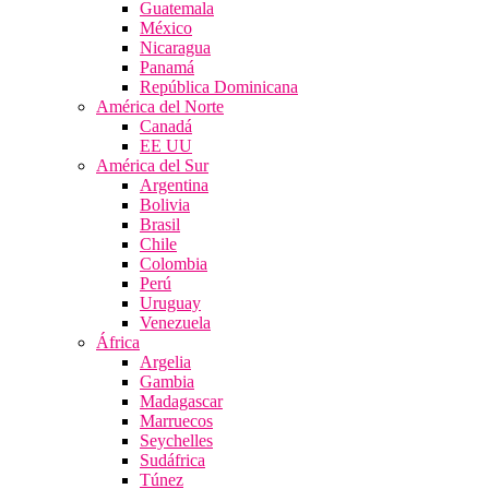
Guatemala
México
Nicaragua
Panamá
República Dominicana
América del Norte
Canadá
EE UU
América del Sur
Argentina
Bolivia
Brasil
Chile
Colombia
Perú
Uruguay
Venezuela
África
Argelia
Gambia
Madagascar
Marruecos
Seychelles
Sudáfrica
Túnez