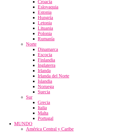
Croacia
Eslovaquia
Estonia
Hungría
Letonia
Lituania
Polonia
Rumanía
Norte
Dinamarca
Escocia
Finlandia
Inglaterra
Irlanda
Irlanda del Norte
Islandia
Noruega
Suecia
Sur
Grecia
Italia
Malta
Portugal
MUNDO
América Central y Caribe