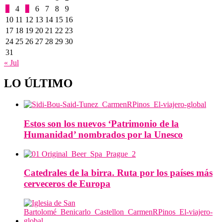
3
4
5
6
7
8
9
10
11
12
13
14
15
16
17
18
19
20
21
22
23
24
25
26
27
28
29
30
31
« Jul
LO ÚLTIMO
Estos son los nuevos ‘Patrimonio de la
Humanidad’ nombrados por la Unesco
Catedrales de la birra. Ruta por los países más
cerveceros de Europa