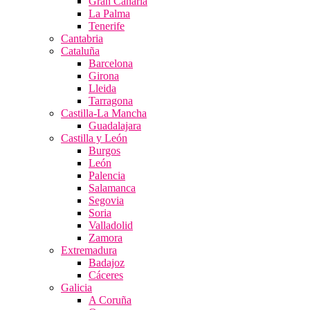
Gran Canaria
La Palma
Tenerife
Cantabria
Cataluña
Barcelona
Girona
Lleida
Tarragona
Castilla-La Mancha
Guadalajara
Castilla y León
Burgos
León
Palencia
Salamanca
Segovia
Soria
Valladolid
Zamora
Extremadura
Badajoz
Cáceres
Galicia
A Coruña