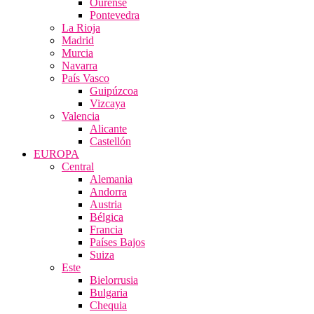
Ourense
Pontevedra
La Rioja
Madrid
Murcia
Navarra
País Vasco
Guipúzcoa
Vizcaya
Valencia
Alicante
Castellón
EUROPA
Central
Alemania
Andorra
Austria
Bélgica
Francia
Países Bajos
Suiza
Este
Bielorrusia
Bulgaria
Chequia