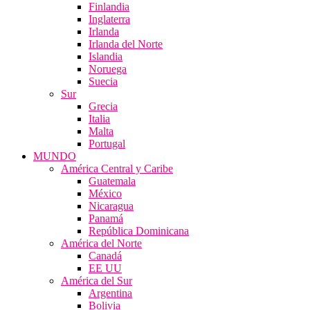
Finlandia
Inglaterra
Irlanda
Irlanda del Norte
Islandia
Noruega
Suecia
Sur
Grecia
Italia
Malta
Portugal
MUNDO
América Central y Caribe
Guatemala
México
Nicaragua
Panamá
República Dominicana
América del Norte
Canadá
EE UU
América del Sur
Argentina
Bolivia