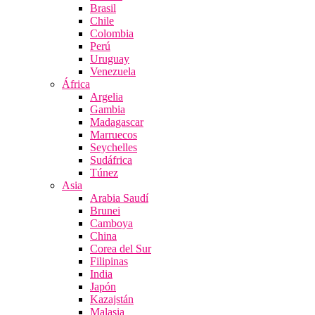
Brasil
Chile
Colombia
Perú
Uruguay
Venezuela
África
Argelia
Gambia
Madagascar
Marruecos
Seychelles
Sudáfrica
Túnez
Asia
Arabia Saudí
Brunei
Camboya
China
Corea del Sur
Filipinas
India
Japón
Kazajstán
Malasia