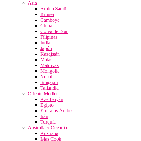
Asia
Arabia Saudí
Brunei
Camboya
China
Corea del Sur
Filipinas
India
Japón
Kazajstán
Malasia
Maldivas
Mongolia
Nepal
Singapur
Tailandia
Oriente Medio
Azerbaiyán
Egipto
Emiratos Árabes
Irán
Turquía
Australia y Oceanía
Australia
Islas Cook