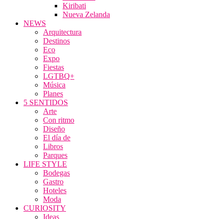
Kiribati
Nueva Zelanda
NEWS
Arquitectura
Destinos
Eco
Expo
Fiestas
LGTBQ+
Música
Planes
5 SENTIDOS
Arte
Con ritmo
Diseño
El día de
Libros
Parques
LIFE STYLE
Bodegas
Gastro
Hoteles
Moda
CURIOSITY
Ideas