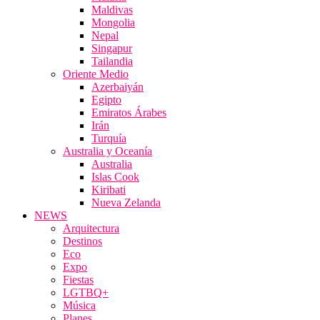
Maldivas
Mongolia
Nepal
Singapur
Tailandia
Oriente Medio
Azerbaiyán
Egipto
Emiratos Árabes
Irán
Turquía
Australia y Oceanía
Australia
Islas Cook
Kiribati
Nueva Zelanda
NEWS
Arquitectura
Destinos
Eco
Expo
Fiestas
LGTBQ+
Música
Planes