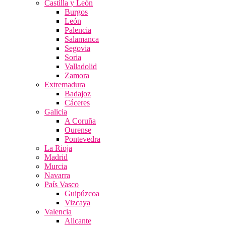
Castilla y León
Burgos
León
Palencia
Salamanca
Segovia
Soria
Valladolid
Zamora
Extremadura
Badajoz
Cáceres
Galicia
A Coruña
Ourense
Pontevedra
La Rioja
Madrid
Murcia
Navarra
País Vasco
Guipúzcoa
Vizcaya
Valencia
Alicante