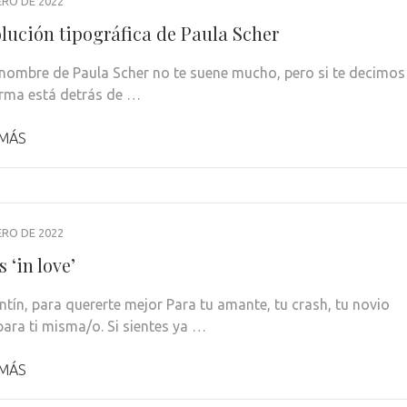
ERO DE 2022
olución tipográfica de Paula Scher
 nombre de Paula Scher no te suene mucho, pero si te decimos
irma está detrás de …
 MÁS
ERO DE 2022
 ‘in love’
ntín, para quererte mejor Para tu amante, tu crash, tu novio
para ti misma/o. Si sientes ya …
 MÁS