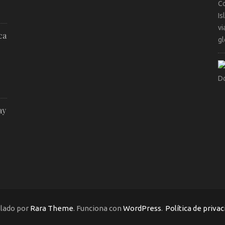
ca
ay
llado por
Rara Theme
. Funciona con
WordPress
.
Política de privac