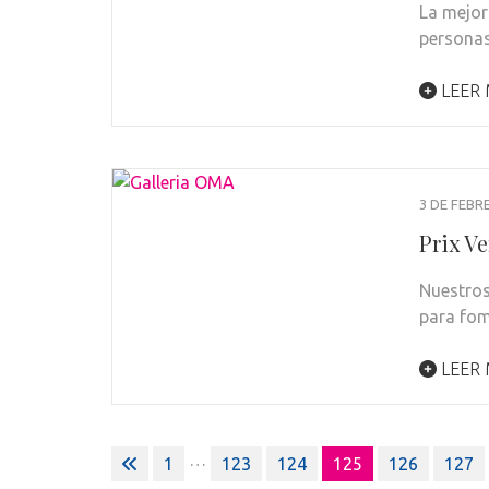
La mejor
personas
LEER
3 DE FEBR
Prix Ve
Nuestros
para fom
LEER
Paginación
…
1
123
124
125
126
127
de