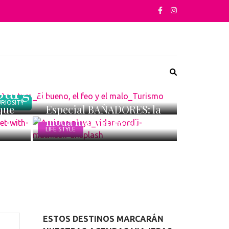
‘El bueno, el feo y el
sta su arquitectura o sus sabores
malo’ celebra su 60
cumpleaños ¡en
Burgos!
RIOSITY
que
Especial BAÑADORES: la
moda más refrescante
LIFE STYLE
ESTOS DESTINOS MARCARÁN