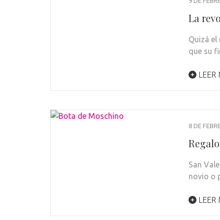
9 DE FEBR
La rev
Quizá el
que su f
LEER
8 DE FEBR
Regalos
San Vale
novio o 
LEER