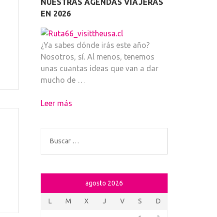
NUESTRAS AGENDAS VIAJERAS
EN 2026
¿Ya sabes dónde irás este año?
Nosotros, sí. Al menos, tenemos
unas cuantas ideas que van a dar
mucho de …
Leer más
Buscar:
agosto 2026
L
M
X
J
V
S
D