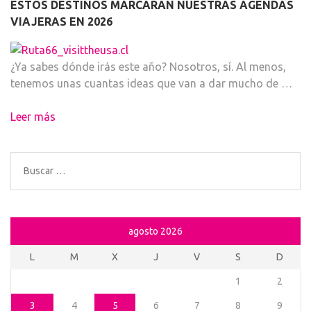
ESTOS DESTINOS MARCARÁN NUESTRAS AGENDAS
VIAJERAS EN 2026
¿Ya sabes dónde irás este año? Nosotros, sí. Al menos,
tenemos unas cuantas ideas que van a dar mucho de …
Leer más
Buscar:
agosto 2026
L
M
X
J
V
S
D
1
2
3
4
5
6
7
8
9