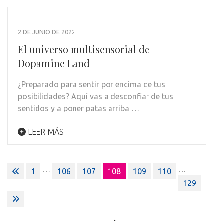
2 DE JUNIO DE 2022
El universo multisensorial de
Dopamine Land
¿Preparado para sentir por encima de tus
posibilidades? Aquí vas a desconfiar de tus
sentidos y a poner patas arriba …
LEER MÁS
Paginación
…
…
1
106
107
108
109
110
de
129
entradas