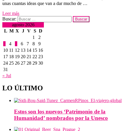
unas cuantas ideas que van a dar mucho de …
Leer más
Buscar:
agosto 2026
L
M
X
J
V
S
D
1
2
3
4
5
6
7
8
9
10
11
12
13
14
15
16
17
18
19
20
21
22
23
24
25
26
27
28
29
30
31
« Jul
LO ÚLTIMO
Estos son los nuevos ‘Patrimonio de la
Humanidad’ nombrados por la Unesco