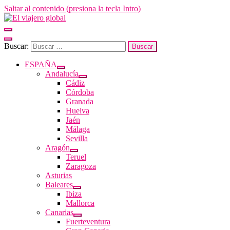
Saltar al contenido (presiona la tecla Intro)
El viajero global
Un espacio donde descubrir la cara B de los destinos y disfrutarlos de
forma sensorial, desde su música hasta su arquitectura o sus sabores
Buscar:
ESPAÑA
Andalucía
Cádiz
Córdoba
Granada
Huelva
Jaén
Málaga
Sevilla
Aragón
Teruel
Zaragoza
Asturias
Baleares
Ibiza
Mallorca
Canarias
Fuerteventura