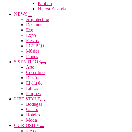
Kiribati
Nueva Zelanda
NEWS
Arquitectura
Destinos
Eco
Expo
Fiestas
LGTBQ+
Música
Planes
5 SENTIDOS
Arte
Con ritmo
Diseño
El día de
Libros
Parques
LIFE STYLE
Bodegas
Gastro
Hoteles
Moda
CURIOSITY
Ideas