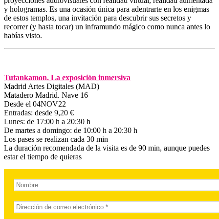
proyecciones audiovisuales con realidad virtual, realidad aumentada
y hologramas. Es una ocasión única para adentrarte en los enigmas
de estos templos, una invitación para descubrir sus secretos y
recorrer (y hasta tocar) un inframundo mágico como nunca antes lo
habías visto.
Tutankamon. La exposición inmersiva
Madrid Artes Digitales (MAD)
Matadero Madrid. Nave 16
Desde el 04NOV22
Entradas: desde 9,20 €
Lunes: de 17:00 h a 20:30 h
De martes a domingo: de 10:00 h a 20:30 h
Los pases se realizan cada 30 min
La duración recomendada de la visita es de 90 min, aunque puedes
estar el tiempo de quieras