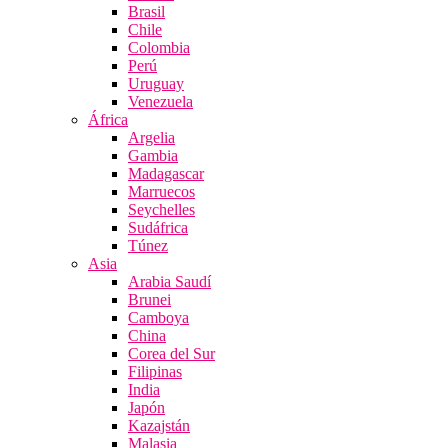
Brasil
Chile
Colombia
Perú
Uruguay
Venezuela
África
Argelia
Gambia
Madagascar
Marruecos
Seychelles
Sudáfrica
Túnez
Asia
Arabia Saudí
Brunei
Camboya
China
Corea del Sur
Filipinas
India
Japón
Kazajstán
Malasia