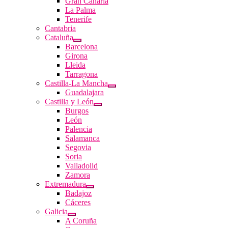
Gran Canaria
La Palma
Tenerife
Cantabria
Cataluña
Barcelona
Girona
Lleida
Tarragona
Castilla-La Mancha
Guadalajara
Castilla y León
Burgos
León
Palencia
Salamanca
Segovia
Soria
Valladolid
Zamora
Extremadura
Badajoz
Cáceres
Galicia
A Coruña