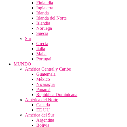
Finlandia
Inglaterra
Irlanda
Irlanda del Norte
Islandia
Noruega
Suecia
Sur
Grecia
Italia
Malta
Portugal
MUNDO
América Central y Caribe
Guatemala
México
Nicaragua
Panamá
República Dominicana
América del Norte
Canadá
EE UU
América del Sur
Argentina
Bolivia