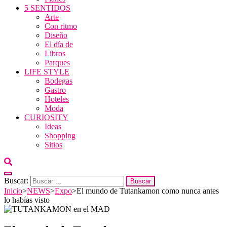
5 SENTIDOS
Arte
Con ritmo
Diseño
El día de
Libros
Parques
LIFE STYLE
Bodegas
Gastro
Hoteles
Moda
CURIOSITY
Ideas
Shopping
Sitios
Buscar:
Inicio
>
NEWS
>
Expo
>
El mundo de Tutankamon como nunca antes
lo habías visto