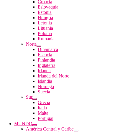
Croacia
Eslovaquia
Estonia
Hungría
Letonia
Lituania
Polonia
Rumanía
Norte
Dinamarca
Escocia
Finlandia
Inglaterra
Irlanda
Irlanda del Norte
Islandia
Noruega
Suecia
Sur
Grecia
Italia
Malta
Portugal
MUNDO
América Central y Caribe