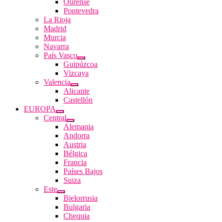
Ourense
Pontevedra
La Rioja
Madrid
Murcia
Navarra
País Vasco
Guipúzcoa
Vizcaya
Valencia
Alicante
Castellón
EUROPA
Central
Alemania
Andorra
Austria
Bélgica
Francia
Países Bajos
Suiza
Este
Bielorrusia
Bulgaria
Chequia