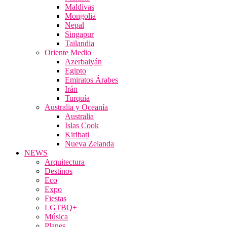
Maldivas
Mongolia
Nepal
Singapur
Tailandia
Oriente Medio
Azerbaiyán
Egipto
Emiratos Árabes
Irán
Turquía
Australia y Oceanía
Australia
Islas Cook
Kiribati
Nueva Zelanda
NEWS
Arquitectura
Destinos
Eco
Expo
Fiestas
LGTBQ+
Música
Planes