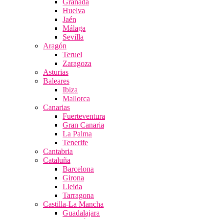
Granada
Huelva
Jaén
Málaga
Sevilla
Aragón
Teruel
Zaragoza
Asturias
Baleares
Ibiza
Mallorca
Canarias
Fuerteventura
Gran Canaria
La Palma
Tenerife
Cantabria
Cataluña
Barcelona
Girona
Lleida
Tarragona
Castilla-La Mancha
Guadalajara