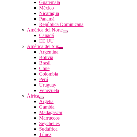
Guatemala
México
Nicaragua
Panamá
República Dominicana
América del Norte
Canadá
EE UU
América del Sur
Argentina
Bolivia
Brasil
Chile
Colombia
Perú
Uruguay
Venezuela
África
Argelia
Gambia
Madagascar
Marruecos
Seychelles
Sudáfrica
Túnez