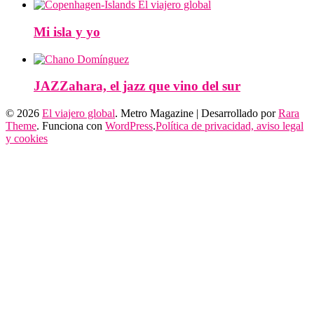
Mi isla y yo
JAZZahara, el jazz que vino del sur
© 2026
El viajero global
. Metro Magazine | Desarrollado por
Rara
Theme
. Funciona con
WordPress
.
Política de privacidad, aviso legal
y cookies