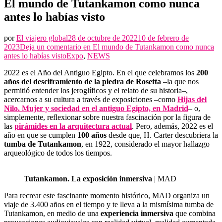
El mundo de Tutankamon como nunca
antes lo habías visto
por
El viajero global
28 de octubre de 2022
10 de febrero de
2023
Deja un comentario en
El mundo de Tutankamon como nunca
antes lo habías visto
Expo
,
NEWS
2022 es el Año del Antiguo Egipto. En el que celebramos los
200
años del desciframiento de la piedra de Rosetta
–la que nos
permitió entender los jeroglíficos y el relato de su historia–,
acercarnos a su cultura a través de exposiciones –como
Hijas del
Nilo. Mujer y sociedad en el antiguo Egipto, en Madrid
– o,
simplemente, reflexionar sobre nuestra fascinación por la figura de
las
pirámides en la arquitectura actual
. Pero, además, 2022 es el
año en que se cumplen
100 años
desde que, H. Carter descubriera la
tumba de Tutankamon
, en 1922, considerado el mayor hallazgo
arqueológico de todos los tiempos.
Tutankamon. La exposición inmersiva
| MAD
Para recrear este fascinante momento histórico, MAD organiza un
viaje de 3.400 años en el tiempo y te lleva a la mismísima tumba de
Tutankamon, en medio de una
experiencia inmersiva
que combina