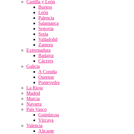
Castilla y León
Burgos
León
Palencia
Salamanca
Segovia
Soria
Valladolid
Zamora
Extremadura
Badajoz
Cáceres
Galicia
A Coruña
Ourense
Pontevedra
La Rioja
Madrid
Murcia
Navarra
País Vasco
Guipúzcoa
Vizcaya
Valencia
Alicante