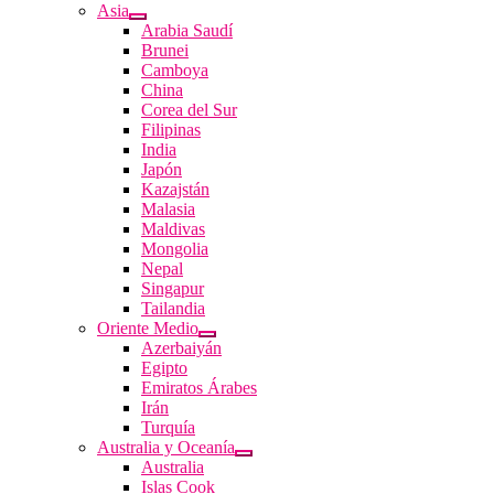
Asia
Arabia Saudí
Brunei
Camboya
China
Corea del Sur
Filipinas
India
Japón
Kazajstán
Malasia
Maldivas
Mongolia
Nepal
Singapur
Tailandia
Oriente Medio
Azerbaiyán
Egipto
Emiratos Árabes
Irán
Turquía
Australia y Oceanía
Australia
Islas Cook