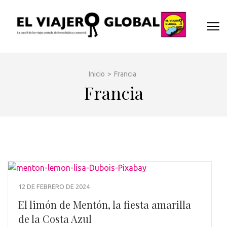
Saltar
al
EL
contenido
Un espac
(presiona
VIA
donde
la
descubrir
GLO
tecla
cara B d
Inicio
>
Francia
Intro)
los dest
Francia
y
disfrutar
de forma
sensorial
desde s
música
hasta su
arquitec
12 DE FEBRERO DE 2024
o sus
El limón de Mentón, la fiesta amarilla
sabores
de la Costa Azul