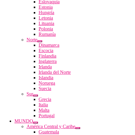
Eslovaquia
Estonia
Hungría
Letonia
Lituania
Polonia
Rumanía
Norte
Dinamarca
Escocia
Finlandia
Inglaterra
Irlanda
Irlanda del Norte
Islandia
Noruega
Suecia
Sur
Grecia
Italia
Malta
Portugal
MUNDO
América Central y Caribe
Guatemala