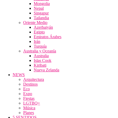
Mongolia
Nepal
Singapur
Tailandia
Oriente Medio
Azerbaiyán
Egipto
Emiratos Árabes
Irán
Turquía
Australia y Oceanía
Australia
Islas Cook
Kiribati
Nueva Zelanda
NEWS
Arquitectura
Destinos
Eco
Expo
Fiestas
LGTBQ+
Música
Planes
5 SENTIDOS