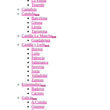
La Palma
Tenerife
Cantabria
Cataluña
Barcelona
Girona
Lleida
Tarragona
Castilla-La Mancha
Guadalajara
Castilla y León
Burgos
León
Palencia
Salamanca
Segovia
Soria
Valladolid
Zamora
Extremadura
Badajoz
Cáceres
Galicia
A Coruña
Ourense