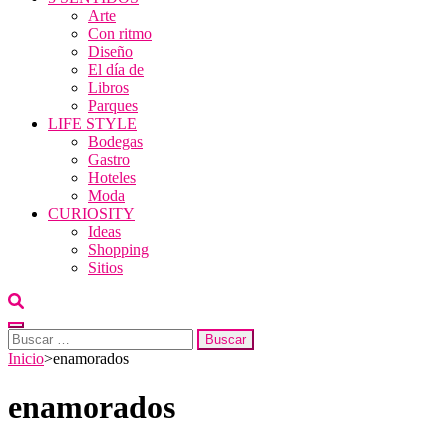
Arte
Con ritmo
Diseño
El día de
Libros
Parques
LIFE STYLE
Bodegas
Gastro
Hoteles
Moda
CURIOSITY
Ideas
Shopping
Sitios
Buscar:
Inicio
>
enamorados
enamorados