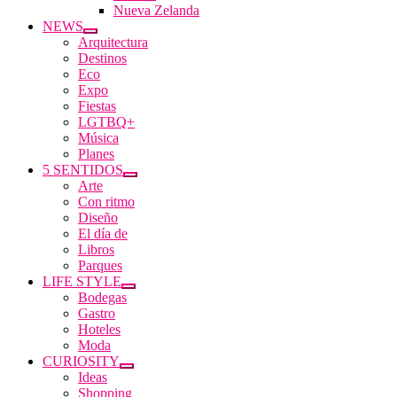
Nueva Zelanda
NEWS
Arquitectura
Destinos
Eco
Expo
Fiestas
LGTBQ+
Música
Planes
5 SENTIDOS
Arte
Con ritmo
Diseño
El día de
Libros
Parques
LIFE STYLE
Bodegas
Gastro
Hoteles
Moda
CURIOSITY
Ideas
Shopping