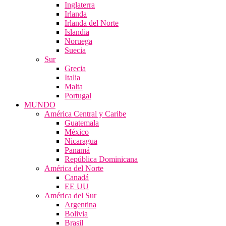
Inglaterra
Irlanda
Irlanda del Norte
Islandia
Noruega
Suecia
Sur
Grecia
Italia
Malta
Portugal
MUNDO
América Central y Caribe
Guatemala
México
Nicaragua
Panamá
República Dominicana
América del Norte
Canadá
EE UU
América del Sur
Argentina
Bolivia
Brasil