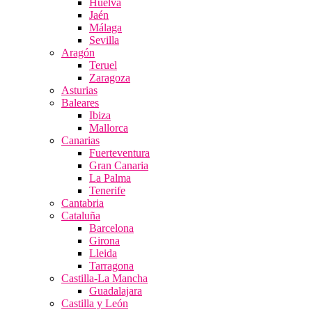
Huelva
Jaén
Málaga
Sevilla
Aragón
Teruel
Zaragoza
Asturias
Baleares
Ibiza
Mallorca
Canarias
Fuerteventura
Gran Canaria
La Palma
Tenerife
Cantabria
Cataluña
Barcelona
Girona
Lleida
Tarragona
Castilla-La Mancha
Guadalajara
Castilla y León