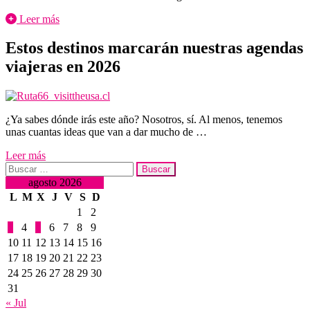
Leer más
Estos destinos marcarán nuestras agendas
viajeras en 2026
¿Ya sabes dónde irás este año? Nosotros, sí. Al menos, tenemos
unas cuantas ideas que van a dar mucho de …
Leer más
Buscar:
agosto 2026
L
M
X
J
V
S
D
1
2
3
4
5
6
7
8
9
10
11
12
13
14
15
16
17
18
19
20
21
22
23
24
25
26
27
28
29
30
31
« Jul