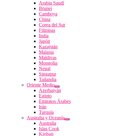
Arabia Saudí
Brunei
Camboya
China
Corea del Sur
Filipinas
India
Japón
Kazajstán
Malasia
Maldivas
Mongolia
Nepal
Singapur
Tailandia
Oriente Medio
Azerbaiyán
Egipto
Emiratos Árabes
Irán
Turquía
Australia y Oceanía
Australia
Islas Cook
Kiribati