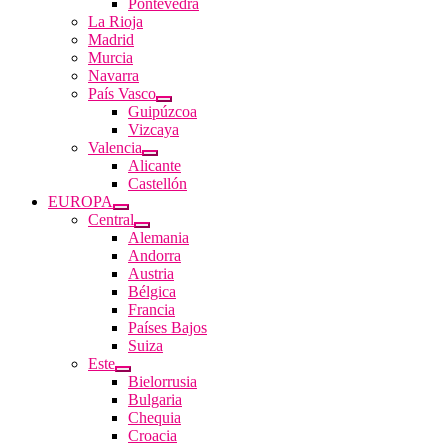
Pontevedra
La Rioja
Madrid
Murcia
Navarra
País Vasco
Guipúzcoa
Vizcaya
Valencia
Alicante
Castellón
EUROPA
Central
Alemania
Andorra
Austria
Bélgica
Francia
Países Bajos
Suiza
Este
Bielorrusia
Bulgaria
Chequia
Croacia