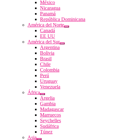
México
Nicaragua
Panamá
República Dominicana
América del Norte
Canadá
EE UU
América del Sur
Argentina
Bolivia
Brasil
Chile
Colombia
Perú
Uruguay
Venezuela
África
Argelia
Gambia
Madagascar
Marruecos
Seychelles
Sudáfrica
Túnez
Asia