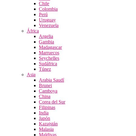
Chile
Colombia
Perú
Uruguay
Venezuela
África
Argelia
Gambia
Madagascar
Marruecos
Seychelles
Sudáfrica
Túnez
Asia
Arabia Saudí
Brunei
Camboya
China
Corea del Sur
Filipinas
India
Japón
Kazajstán
Malasia
Maldivas