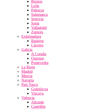
Burgos
León
Palencia
Salamanca
Segovia
Soria
Valladolid
Zamora
Extremadura
Badajoz
Cáceres
Galicia
A Coruña
Ourense
Pontevedra
La Rioja
Madrid
Murcia
Navarra
País Vasco
Guipúzcoa
Vizcaya
Valencia
Alicante
Castellón