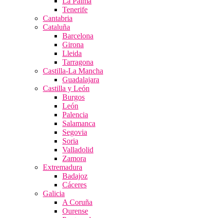
La Palma
Tenerife
Cantabria
Cataluña
Barcelona
Girona
Lleida
Tarragona
Castilla-La Mancha
Guadalajara
Castilla y León
Burgos
León
Palencia
Salamanca
Segovia
Soria
Valladolid
Zamora
Extremadura
Badajoz
Cáceres
Galicia
A Coruña
Ourense