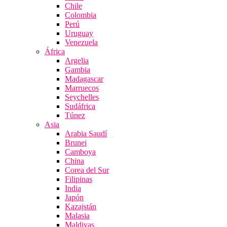
Chile
Colombia
Perú
Uruguay
Venezuela
África
Argelia
Gambia
Madagascar
Marruecos
Seychelles
Sudáfrica
Túnez
Asia
Arabia Saudí
Brunei
Camboya
China
Corea del Sur
Filipinas
India
Japón
Kazajstán
Malasia
Maldivas