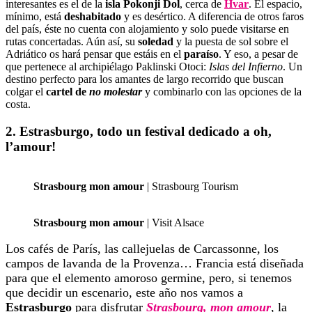
interesantes es el de la
isla Pokonji Dol
, cerca de
Hvar
. El espacio,
mínimo, está
deshabitado
y es desértico. A diferencia de otros faros
del país, éste no cuenta con alojamiento y solo puede visitarse en
rutas concertadas. Aún así, su
soledad
y la puesta de sol sobre el
Adriático os hará pensar que estáis en el
paraíso
. Y eso, a pesar de
que pertenece al archipiélago Paklinski Otoci:
Islas del Infierno
. Un
destino perfecto para los amantes de largo recorrido que buscan
colgar el
cartel de
no molestar
y combinarlo con las opciones de la
costa.
2. Estrasburgo, todo un festival dedicado a oh,
l’amour!
Strasbourg mon amour
| Strasbourg Tourism
Strasbourg mon amour
| Visit Alsace
Los cafés de París, las callejuelas de Carcassonne, los
campos de lavanda de la Provenza… Francia está diseñada
para que el elemento amoroso germine, pero, si tenemos
que decidir un escenario, este año nos vamos a
Estrasburgo
para disfrutar
Strasbourg, mon amour
, la