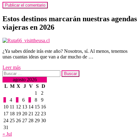
Estos destinos marcarán nuestras agendas
viajeras en 2026
¿Ya sabes dónde irás este año? Nosotros, sí. Al menos, tenemos
unas cuantas ideas que van a dar mucho de …
Leer más
Buscar:
agosto 2026
L
M
X
J
V
S
D
1
2
3
4
5
6
7
8
9
10
11
12
13
14
15
16
17
18
19
20
21
22
23
24
25
26
27
28
29
30
31
« Jul