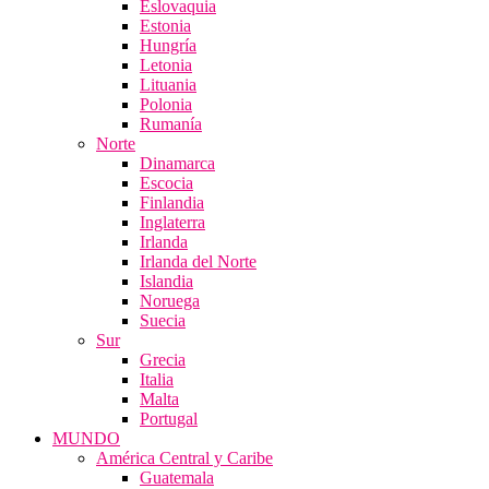
Eslovaquia
Estonia
Hungría
Letonia
Lituania
Polonia
Rumanía
Norte
Dinamarca
Escocia
Finlandia
Inglaterra
Irlanda
Irlanda del Norte
Islandia
Noruega
Suecia
Sur
Grecia
Italia
Malta
Portugal
MUNDO
América Central y Caribe
Guatemala