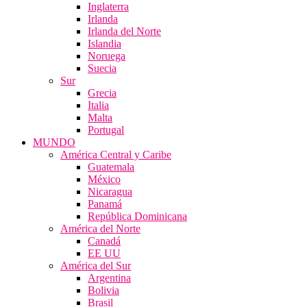
Inglaterra
Irlanda
Irlanda del Norte
Islandia
Noruega
Suecia
Sur
Grecia
Italia
Malta
Portugal
MUNDO
América Central y Caribe
Guatemala
México
Nicaragua
Panamá
República Dominicana
América del Norte
Canadá
EE UU
América del Sur
Argentina
Bolivia
Brasil