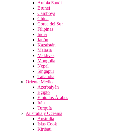
Arabia Saudí
Brunei
Camboya
China
Corea del Sur
Filipinas
India
Japón
Kazajstán
Malasia
Maldivas
Mongolia
Nepal
Singapur
Tailandia
Oriente Medio
Azerbaiyán
Egipto
Emiratos Árabes
Irán
Turquía
Australia y Oceanía
Australia
Islas Cook
Kiribati