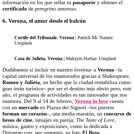
información en los que sellar tu
pasaporte
y obtener el
certificado
de
peregrino amoroso
.
6. Verona, el amor desde el balcón
Cortile del Tribunale. Verona
| Patrick Mc Namee.
Unsplash
Casa de Julieta. Verona
| Maksym Harbar. Unsplash
Dudábamos si incluir en nuestro
lovetour
a
Verona
–la
capital universal de los enamorados gracias a Shakespeare,
Romeo y Julieta
, un hecho que la ciudad rentabiliza como
gran imán turístico– por ser el destino más obvio pero, este
año, el programa de actividades es tan innovador que nos
enamora. Del 9 al 14 de febrero,
Verona in love
cuenta
con un
mercado
en Piazza dei Signori –los puestos
forman un corazón
–, una media maratón, un
concurso de
besos de cine
, tatuajes en pareja,
The Taste of Love
,
música, gastro y exposiciones, como la dedicada a
Doisneau con, por supuesto, su foto
El Beso
.