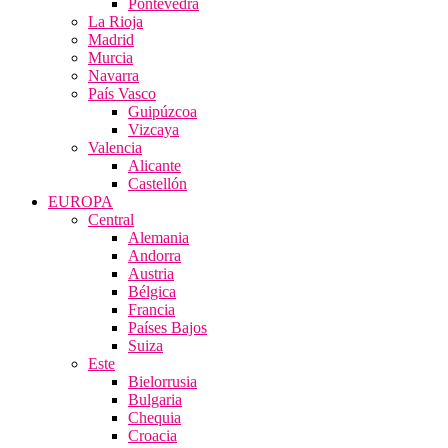
Pontevedra
La Rioja
Madrid
Murcia
Navarra
País Vasco
Guipúzcoa
Vizcaya
Valencia
Alicante
Castellón
EUROPA
Central
Alemania
Andorra
Austria
Bélgica
Francia
Países Bajos
Suiza
Este
Bielorrusia
Bulgaria
Chequia
Croacia