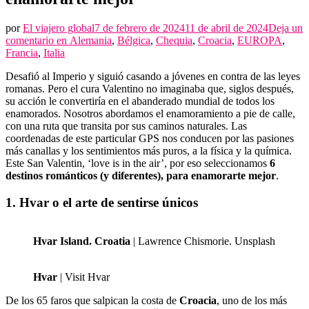
por
El viajero global
7 de febrero de 2024
11 de abril de 2024
Deja un
6
comentario en
Alemania
,
Bélgica
,
Chequia
,
Croacia
,
EUROPA
,
destinos
Francia
,
Italia
románticos
Desafió al Imperio y siguió casando a jóvenes en contra de las leyes
(y
romanas. Pero el cura Valentino no imaginaba que, siglos después,
diferentes),
su acción le convertiría en el abanderado mundial de todos los
para
enamorados. Nosotros abordamos el enamoramiento a pie de calle,
enamorarte
con una ruta que transita por sus caminos naturales. Las
mejor
coordenadas de este particular GPS nos conducen por las pasiones
más canallas y los sentimientos más puros, a la física y la química.
Este San Valentin, ‘love is in the air’, por eso seleccionamos
6
destinos románticos (y diferentes), para enamorarte mejor
.
1. Hvar o el arte de sentirse únicos
Hvar Island. Croatia
| Lawrence Chismorie. Unsplash
Hvar
| Visit Hvar
De los 65 faros que salpican la costa de
Croacia
, uno de los más