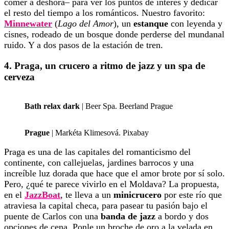
comer a deshora– para ver los puntos de interés y dedicar
el resto del tiempo a los románticos. Nuestro favorito:
Minnewater
(
Lago del Amor
), un
estanque
con leyenda y
cisnes, rodeado de un bosque donde perderse del mundanal
ruido. Y a dos pasos de la estación de tren.
4. Praga, un crucero a ritmo de jazz y un spa de
cerveza
Bath relax dark
| Beer Spa. Beerland Prague
Prague
| Markéta Klimesová. Pixabay
Praga es una de las capitales del romanticismo del
continente, con callejuelas, jardines barrocos y una
increíble luz dorada que hace que el amor brote por sí solo.
Pero, ¿qué te parece vivirlo en el Moldava? La propuesta,
en el
JazzBoat
, te lleva a un
minicrucero
por este río que
atraviesa la capital checa, para pasear tu pasión bajo el
puente de Carlos con una
banda de jazz
a bordo y dos
opciones de cena. Ponle un broche de oro a la velada en