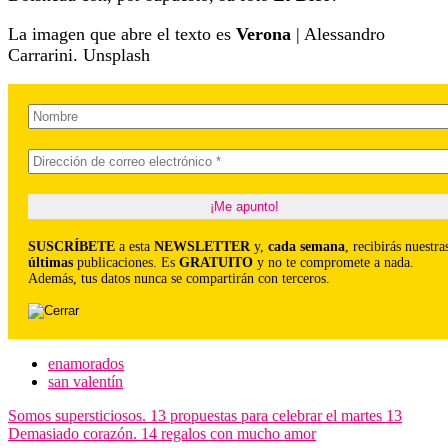
La imagen que abre el texto es
Verona
| Alessandro
Carrarini. Unsplash
SUSCRÍBETE
a esta
NEWSLETTER
y,
cada semana
, recibirás nuestra
últimas
publicaciones. Es
GRATUITO
y no te compromete a nada.
Además, tus datos nunca se compartirán con terceros.
enamorados
san valentín
Navegación
Somos supersticiosos. 13 propuestas para celebrar el martes 13
Demasiado corazón. 14 regalos con mucho amor
de