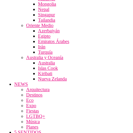
Mongolia
Nepal
Singapur
Tailandia
Oriente Medio
Azerbaiyán
Egipto
Emiratos Árabes
Irán
Turquía
Australia y Oceanía
Australia
Islas Cook
Kiribati
Nueva Zelanda
NEWS
Arquitectura
Destinos
Eco
Expo
Fiestas
LGTBQ+
Música
Planes
5 SENTIDOS