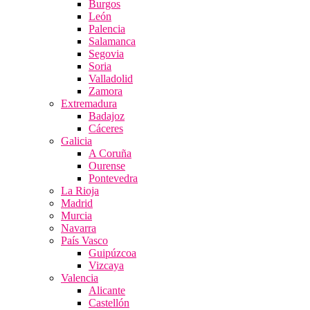
Burgos
León
Palencia
Salamanca
Segovia
Soria
Valladolid
Zamora
Extremadura
Badajoz
Cáceres
Galicia
A Coruña
Ourense
Pontevedra
La Rioja
Madrid
Murcia
Navarra
País Vasco
Guipúzcoa
Vizcaya
Valencia
Alicante
Castellón