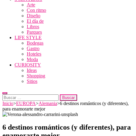
Arte
Con ritmo
Diseño
El día de
Libros
Parques
LIFE STYLE
Bodegas
Gastro
Hoteles
Moda
CURIOSITY
Ideas
Shopping
Sitios
Buscar:
Inicio
>
EUROPA
>
Alemania
>
6 destinos románticos (y diferentes),
para enamorarte mejor
6 destinos románticos (y diferentes), para
enamorarte mejor