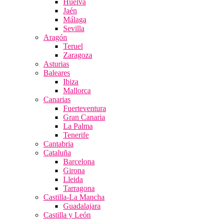
Huelva
Jaén
Málaga
Sevilla
Aragón
Teruel
Zaragoza
Asturias
Baleares
Ibiza
Mallorca
Canarias
Fuerteventura
Gran Canaria
La Palma
Tenerife
Cantabria
Cataluña
Barcelona
Girona
Lleida
Tarragona
Castilla-La Mancha
Guadalajara
Castilla y León