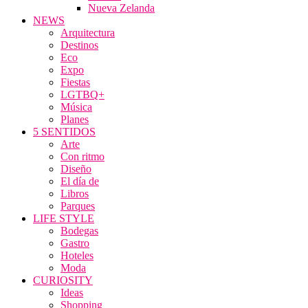
Nueva Zelanda
NEWS
Arquitectura
Destinos
Eco
Expo
Fiestas
LGTBQ+
Música
Planes
5 SENTIDOS
Arte
Con ritmo
Diseño
El día de
Libros
Parques
LIFE STYLE
Bodegas
Gastro
Hoteles
Moda
CURIOSITY
Ideas
Shopping