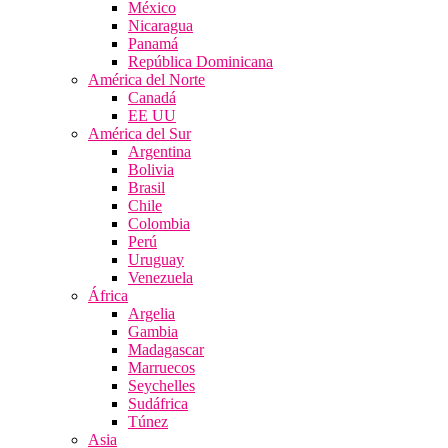
México
Nicaragua
Panamá
República Dominicana
América del Norte
Canadá
EE UU
América del Sur
Argentina
Bolivia
Brasil
Chile
Colombia
Perú
Uruguay
Venezuela
África
Argelia
Gambia
Madagascar
Marruecos
Seychelles
Sudáfrica
Túnez
Asia