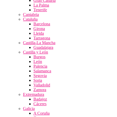
Gran Canaria
La Palma
Tenerife
Cantabria
Cataluña
Barcelona
Girona
Lleida
Tarragona
Castilla-La Mancha
Guadalajara
Castilla y León
Burgos
León
Palencia
Salamanca
Segovia
Soria
Valladolid
Zamora
Extremadura
Badajoz
Cáceres
Galicia
A Coruña