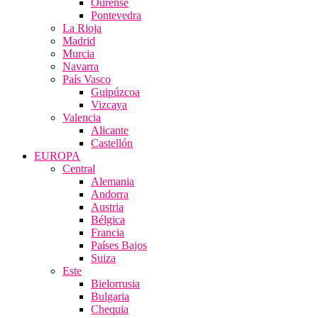
Ourense
Pontevedra
La Rioja
Madrid
Murcia
Navarra
País Vasco
Guipúzcoa
Vizcaya
Valencia
Alicante
Castellón
EUROPA
Central
Alemania
Andorra
Austria
Bélgica
Francia
Países Bajos
Suiza
Este
Bielorrusia
Bulgaria
Chequia