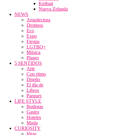
Kiribati
Nueva Zelanda
NEWS
Arquitectura
Destinos
Eco
Expo
Fiestas
LGTBQ+
Música
Planes
5 SENTIDOS
Arte
Con ritmo
Diseño
El día de
Libros
Parques
LIFE STYLE
Bodegas
Gastro
Hoteles
Moda
CURIOSITY
Ideas