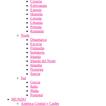
Croacia
Eslovaquia
Estonia
Hungría
Letonia
Lituania
Polonia
Rumanía
Norte
Dinamarca
Escocia
Finlandia
Inglaterra
Irlanda
Irlanda del Norte
Islandia
Noruega
Suecia
Sur
Grecia
Italia
Malta
Portugal
MUNDO
América Central y Caribe