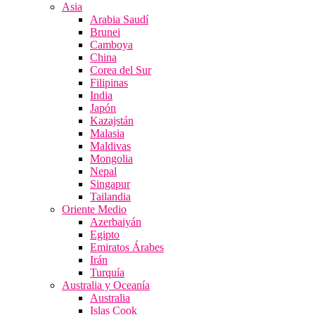
Asia
Arabia Saudí
Brunei
Camboya
China
Corea del Sur
Filipinas
India
Japón
Kazajstán
Malasia
Maldivas
Mongolia
Nepal
Singapur
Tailandia
Oriente Medio
Azerbaiyán
Egipto
Emiratos Árabes
Irán
Turquía
Australia y Oceanía
Australia
Islas Cook