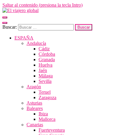
Saltar al contenido (presiona la tecla Intro)
El viajero global
Un espacio donde descubrir la cara B de los destinos y disfrutarlos de
Buscar:
ESPAÑA
Andalucía
Cádiz
Córdoba
Granada
Huelva
Jaén
Málaga
Sevilla
Aragón
Teruel
Zaragoza
Asturias
Baleares
Ibiza
Mallorca
Canarias
Fuerteventura