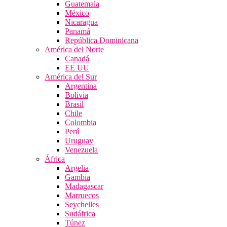
Guatemala
México
Nicaragua
Panamá
República Dominicana
América del Norte
Canadá
EE UU
América del Sur
Argentina
Bolivia
Brasil
Chile
Colombia
Perú
Uruguay
Venezuela
África
Argelia
Gambia
Madagascar
Marruecos
Seychelles
Sudáfrica
Túnez