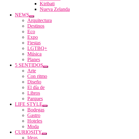
Kiribati
Nueva Zelanda
NEWS
Arquitectura
Destinos
Eco
Expo
Fiestas
LGTBQ+
Música
Planes
5 SENTIDOS
Arte
Con ritmo
Diseño
El día de
Libros
Parques
LIFE STYLE
Bodegas
Gastro
Hoteles
Moda
CURIOSITY
Ideas