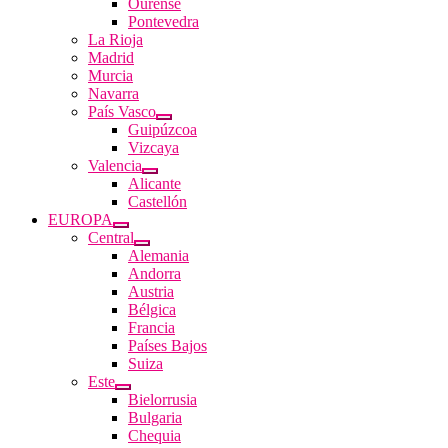
Ourense
Pontevedra
La Rioja
Madrid
Murcia
Navarra
País Vasco
Guipúzcoa
Vizcaya
Valencia
Alicante
Castellón
EUROPA
Central
Alemania
Andorra
Austria
Bélgica
Francia
Países Bajos
Suiza
Este
Bielorrusia
Bulgaria
Chequia