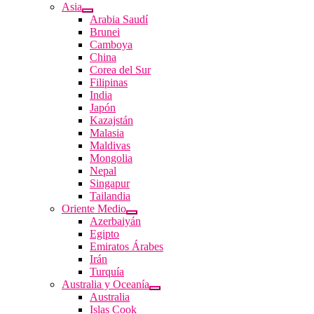
Asia
Arabia Saudí
Brunei
Camboya
China
Corea del Sur
Filipinas
India
Japón
Kazajstán
Malasia
Maldivas
Mongolia
Nepal
Singapur
Tailandia
Oriente Medio
Azerbaiyán
Egipto
Emiratos Árabes
Irán
Turquía
Australia y Oceanía
Australia
Islas Cook