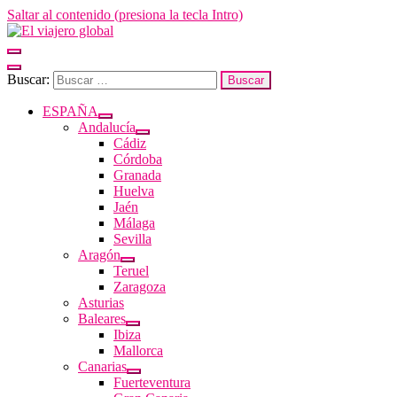
Saltar al contenido (presiona la tecla Intro)
El viajero global
Un espacio donde descubrir la cara B de los destinos y disfrutarlos de
Buscar:
ESPAÑA
Andalucía
Cádiz
Córdoba
Granada
Huelva
Jaén
Málaga
Sevilla
Aragón
Teruel
Zaragoza
Asturias
Baleares
Ibiza
Mallorca
Canarias
Fuerteventura