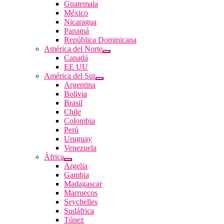
Guatemala
México
Nicaragua
Panamá
República Dominicana
América del Norte
Canadá
EE UU
América del Sur
Argentina
Bolivia
Brasil
Chile
Colombia
Perú
Uruguay
Venezuela
África
Argelia
Gambia
Madagascar
Marruecos
Seychelles
Sudáfrica
Túnez