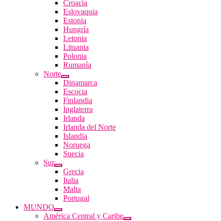
Croacia
Eslovaquia
Estonia
Hungría
Letonia
Lituania
Polonia
Rumanía
Norte
Dinamarca
Escocia
Finlandia
Inglaterra
Irlanda
Irlanda del Norte
Islandia
Noruega
Suecia
Sur
Grecia
Italia
Malta
Portugal
MUNDO
América Central y Caribe