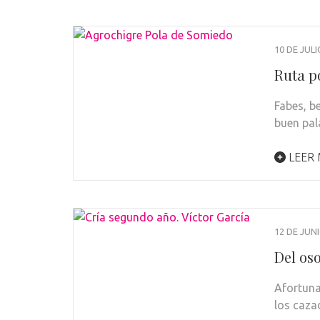
10 DE JULI
Ruta p
Fabes, b
buen pal
LEER
12 DE JUN
Del oso
Afortuna
los caza