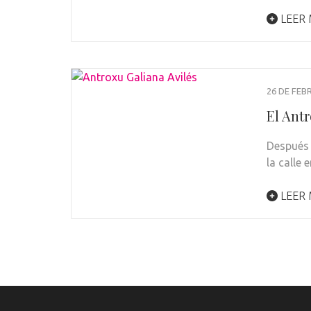
LEER
26 DE FEB
El Antr
Después 
la calle
LEER