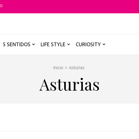
TO
O GLOBAL
a B de los destinos y disfrutarlos de forma sensorial, desde su música ha
5 SENTIDOS
LIFE STYLE
CURIOSITY
Inicio
>
Asturias
Asturias