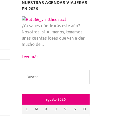
NUESTRAS AGENDAS VIAJERAS
EN 2026
s
¿Ya sabes dónde irás este año?
Nosotros, sí. Al menos, tenemos
unas cuantas ideas que van a dar
mucho de …
Leer más
Buscar:
agosto 2026
L
M
X
J
V
S
D