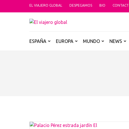
Saltar
EL VIAJERO GLOBAL
DESPEGAMOS
BIO
CONTAC
al
contenido
EL VIAJER
(presiona
Un espacio donde descubrir la car
la
tecla
ESPAÑA
EUROPA
MUNDO
NEWS
Intro)