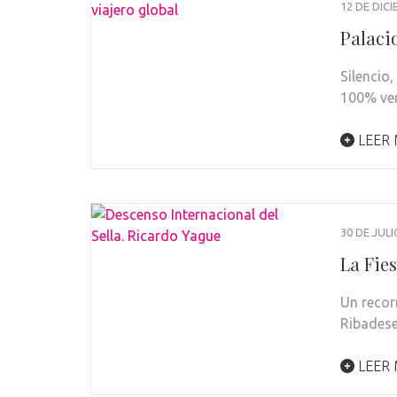
12 DE DIC
Palacio
Silencio,
100% ver
LEER
30 DE JULI
La Fies
Un recor
Ribadese
LEER