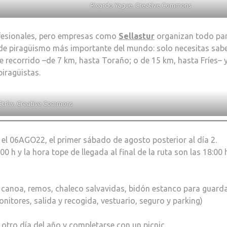
Ricardo Yague. Creative Commons
ofesionales, pero empresas como
Sellastur
organizan todo pa
n de piragüismo más importante del mundo: solo necesitas sab
de recorrido –de 7 km, hasta Toraño; o de 15 km, hasta Fríes– 
iragüistas.
Ctrlw. Creative Commons
 el 06AGO22, el primer sábado de agosto posterior al día 2.
:00 h y la hora tope de llegada al final de la ruta son las 18:00 
ye canoa, remos, chaleco salvavidas, bidón estanco para guarda
onitores, salida y recogida, vestuario, seguro y parking)
 otro día del año y completarse con un picnic