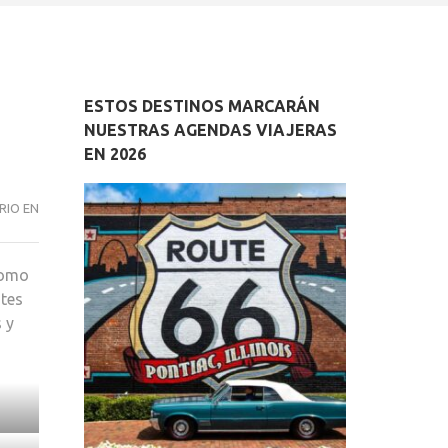
ESTOS DESTINOS MARCARÁN
NUESTRAS AGENDAS VIAJERAS
EN 2026
LA
RIO EN
FIESTA
DE
como
LAS
ntes
PIRAGUAS
 y
EN
EL
SELLA