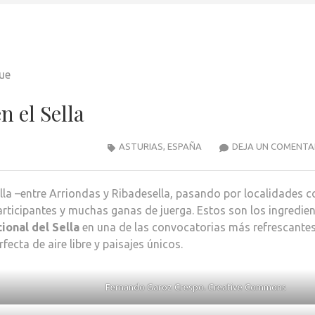
n el Sella
ASTURIAS
,
ESPAÑA
DEJA UN COMENTA
ella –entre Arriondas y Ribadesella, pasando por localidades 
rticipantes y muchas ganas de juerga. Estos son los ingredie
ional del Sella
en una de las convocatorias más refrescantes
ecta de aire libre y paisajes únicos.
Fernando Garoz Crespo. Creative Commons