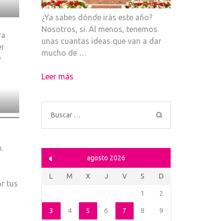
¿Ya sabes dónde irás este año?
Nosotros, sí. Al menos, tenemos
ra
unas cuantas ideas que van a dar
er
mucho de …
y
Leer más
Buscar:
h.
agosto 2026
L
M
X
J
V
S
D
r tus
1
2
3
4
5
6
7
8
9