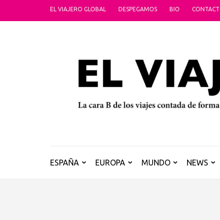
Saltar
EL VIAJERO GLOBAL
DESPEGAMOS
BIO
CONTAC
al
contenido
(presiona
la
tecla
Intro)
ESPAÑA
EUROPA
MUNDO
NEWS