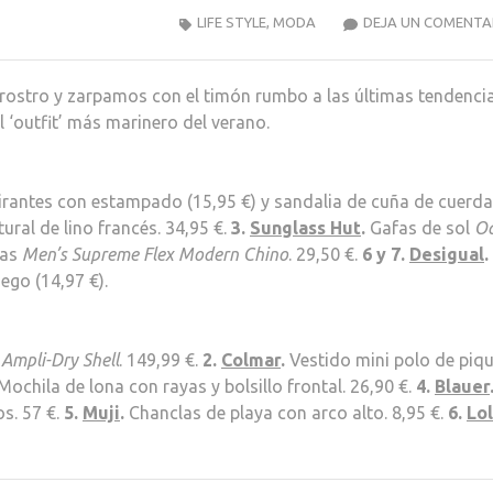
LIFE STYLE
,
MODA
DEJA UN COMENTA
 rostro y zarpamos con el timón rumbo a las últimas tendenci
 ‘outfit’ más marinero del verano.
irantes con estampado (15,95 €) y sandalia de cuña de cuerd
ral de lino francés. 34,95 €.
3.
Sunglass Hut
.
Gafas de sol
Oa
as
Men’s Supreme Flex Modern Chino
. 29,50 €.
6 y 7.
Desigual
.
uego (14,97 €).
Ampli-Dry Shell
. 149,99 €.
2.
Colmar
.
Vestido mini polo de piq
Mochila de lona con rayas y bolsillo frontal. 26,90 €.
4.
Blauer
os. 57 €.
5.
Muji
.
Chanclas de playa con arco alto. 8,95 €.
6.
Lol