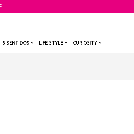
TO
O GLOBAL
a B de los destinos y disfrutarlos de forma sensorial, desde su música ha
5 SENTIDOS
LIFE STYLE
CURIOSITY