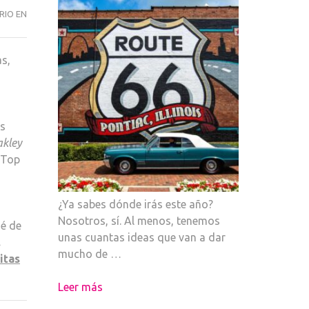
PASIÓN
RIO EN
EN
CUBIERTA
as,
as
kley
Top
¿Ya sabes dónde irás este año?
Nosotros, sí. Al menos, tenemos
ué de
unas cuantas ideas que van a dar
.
mucho de …
itas
Leer más