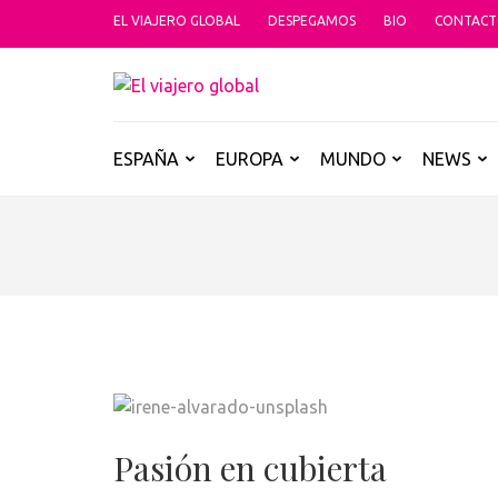
Saltar
EL VIAJERO GLOBAL
DESPEGAMOS
BIO
CONTAC
al
contenido
EL VIAJER
(presiona
Un espacio donde descubrir la car
la
tecla
ESPAÑA
EUROPA
MUNDO
NEWS
Intro)
Pasión en cubierta