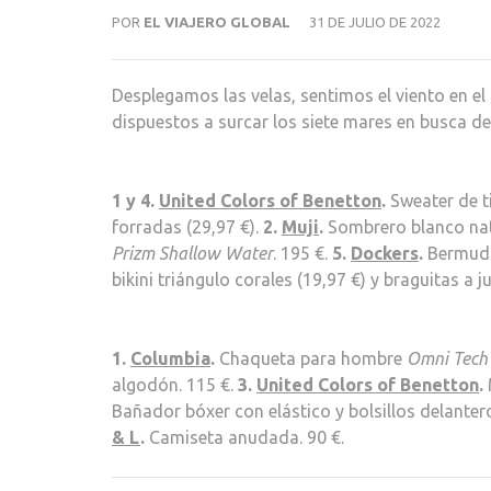
POR
EL VIAJERO GLOBAL
31 DE JULIO DE 2022
Desplegamos las velas, sentimos el viento en el
dispuestos a surcar los siete mares en busca del
1 y 4.
United Colors of Benetton
.
Sweater de t
forradas (29,97 €).
2.
Muji
.
Sombrero blanco natu
Prizm Shallow Water
. 195 €.
5.
Dockers
.
Bermud
bikini triángulo corales (19,97 €) y braguitas a j
1.
Columbia
.
Chaqueta para hombre
Omni Tech 
algodón. 115 €.
3.
United Colors of Benetton
.
Bañador bóxer con elástico y bolsillos delanter
& L
.
Camiseta anudada. 90 €.