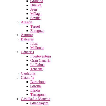
Granada
Huelva
Jaén
Málaga
Sevilla
Aragón
Teruel
Zaragoza
Asturias
Baleares
Ibiza
Mallorca
Canarias
Fuerteventura
Gran Canaria
La Palma
Tenerife
Cantabria
Cataluña
Barcelona
Girona
Lleida
Tarragona
Castilla-La Mancha
Guadalajara