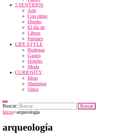
5 SENTIDOS
Arte
Con ritmo
Diseño
El día de
Libros
Parques
LIFE STYLE
Bodegas
Gastro
Hoteles
Moda
CURIOSITY
Ideas
Shopping
Sitios
Buscar:
Inicio
>
arqueología
arqueología