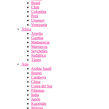
Brasil
Chile
Colombia
Perú
Uruguay
Venezuela
África
Argelia
Gambia
Madagascar
Marruecos
Seychelles
Sudáfrica
Túnez
Asia
Arabia Saudí
Brunei
Camboya
China
Corea del Sur
Filipinas
India
Japón
Kazajstán
Malasia