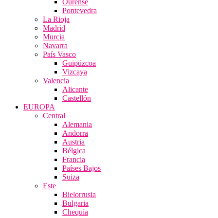
Ourense
Pontevedra
La Rioja
Madrid
Murcia
Navarra
País Vasco
Guipúzcoa
Vizcaya
Valencia
Alicante
Castellón
EUROPA
Central
Alemania
Andorra
Austria
Bélgica
Francia
Países Bajos
Suiza
Este
Bielorrusia
Bulgaria
Chequia