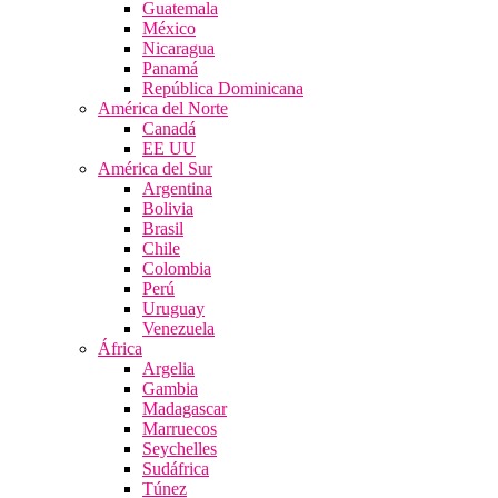
Guatemala
México
Nicaragua
Panamá
República Dominicana
América del Norte
Canadá
EE UU
América del Sur
Argentina
Bolivia
Brasil
Chile
Colombia
Perú
Uruguay
Venezuela
África
Argelia
Gambia
Madagascar
Marruecos
Seychelles
Sudáfrica
Túnez