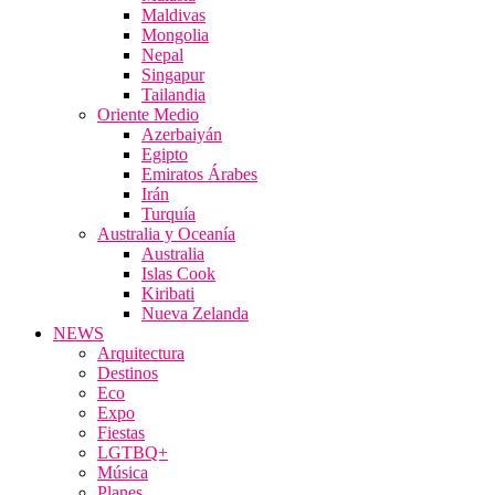
Maldivas
Mongolia
Nepal
Singapur
Tailandia
Oriente Medio
Azerbaiyán
Egipto
Emiratos Árabes
Irán
Turquía
Australia y Oceanía
Australia
Islas Cook
Kiribati
Nueva Zelanda
NEWS
Arquitectura
Destinos
Eco
Expo
Fiestas
LGTBQ+
Música
Planes