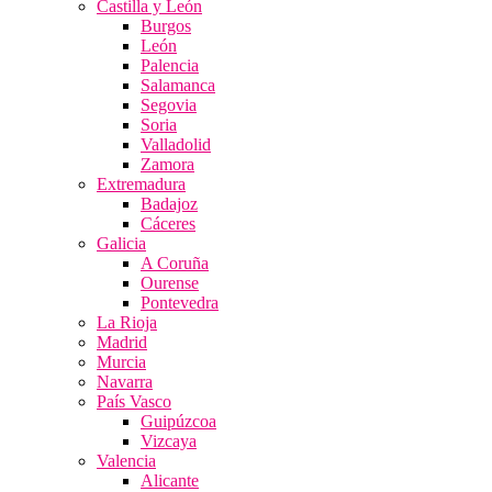
Castilla y León
Burgos
León
Palencia
Salamanca
Segovia
Soria
Valladolid
Zamora
Extremadura
Badajoz
Cáceres
Galicia
A Coruña
Ourense
Pontevedra
La Rioja
Madrid
Murcia
Navarra
País Vasco
Guipúzcoa
Vizcaya
Valencia
Alicante