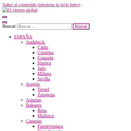
Saltar al contenido (presiona la tecla Intro)
El viajero global
Un espacio donde descubrir la cara B de los destinos y disfrutarlos de
forma sensorial, desde su música hasta su arquitectura o sus sabores
Buscar:
ESPAÑA
Andalucía
Cádiz
Córdoba
Granada
Huelva
Jaén
Málaga
Sevilla
Aragón
Teruel
Zaragoza
Asturias
Baleares
Ibiza
Mallorca
Canarias
Fuerteventura