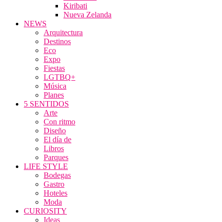
Kiribati
Nueva Zelanda
NEWS
Arquitectura
Destinos
Eco
Expo
Fiestas
LGTBQ+
Música
Planes
5 SENTIDOS
Arte
Con ritmo
Diseño
El día de
Libros
Parques
LIFE STYLE
Bodegas
Gastro
Hoteles
Moda
CURIOSITY
Ideas