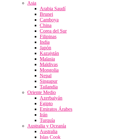
Asia
Arabia Saudí
Brunei
Camboya
China
Corea del Sur
Filipinas
India
Japón
Kazajstán
Malasia
Maldivas
Mongolia
Nepal
Singapur
Tailandia
Oriente Medio
Azerbaiyán
Egipto
Emiratos Árabes
Irán
Turquía
Australia y Oceanía
Australia
Islas Cook