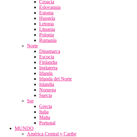
Croacia
Eslovaquia
Estonia
Hungría
Letonia
Lituania
Polonia
Rumanía
Norte
Dinamarca
Escocia
Finlandia
Inglaterra
Irlanda
Irlanda del Norte
Islandia
Noruega
Suecia
Sur
Grecia
Italia
Malta
Portugal
MUNDO
América Central y Caribe