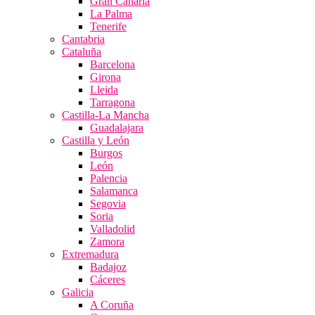
Gran Canaria
La Palma
Tenerife
Cantabria
Cataluña
Barcelona
Girona
Lleida
Tarragona
Castilla-La Mancha
Guadalajara
Castilla y León
Burgos
León
Palencia
Salamanca
Segovia
Soria
Valladolid
Zamora
Extremadura
Badajoz
Cáceres
Galicia
A Coruña