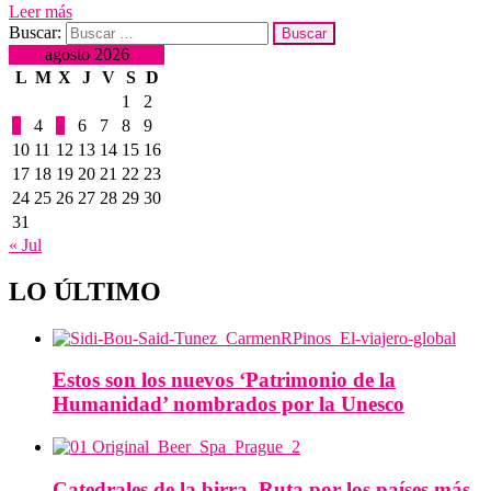
Leer más
Buscar:
agosto 2026
L
M
X
J
V
S
D
1
2
3
4
5
6
7
8
9
10
11
12
13
14
15
16
17
18
19
20
21
22
23
24
25
26
27
28
29
30
31
« Jul
LO ÚLTIMO
Estos son los nuevos ‘Patrimonio de la
Humanidad’ nombrados por la Unesco
Catedrales de la birra. Ruta por los países más