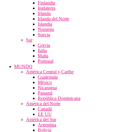
Finlandia
Inglaterra
Irlanda
Irlanda del Norte
Islandia
Noruega
Suecia
Sur
Grecia
Italia
Malta
Portugal
MUNDO
América Central y Caribe
Guatemala
México
Nicaragua
Panamá
República Dominicana
América del Norte
Canadá
EE UU
América del Sur
Argentina
Bolivia