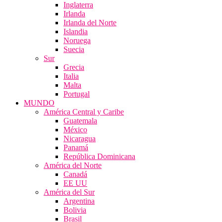
Inglaterra
Irlanda
Irlanda del Norte
Islandia
Noruega
Suecia
Sur
Grecia
Italia
Malta
Portugal
MUNDO
América Central y Caribe
Guatemala
México
Nicaragua
Panamá
República Dominicana
América del Norte
Canadá
EE UU
América del Sur
Argentina
Bolivia
Brasil