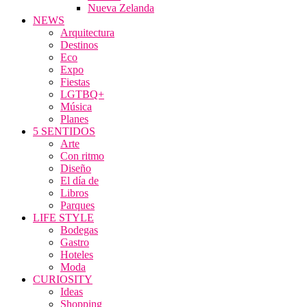
Nueva Zelanda
NEWS
Arquitectura
Destinos
Eco
Expo
Fiestas
LGTBQ+
Música
Planes
5 SENTIDOS
Arte
Con ritmo
Diseño
El día de
Libros
Parques
LIFE STYLE
Bodegas
Gastro
Hoteles
Moda
CURIOSITY
Ideas
Shopping