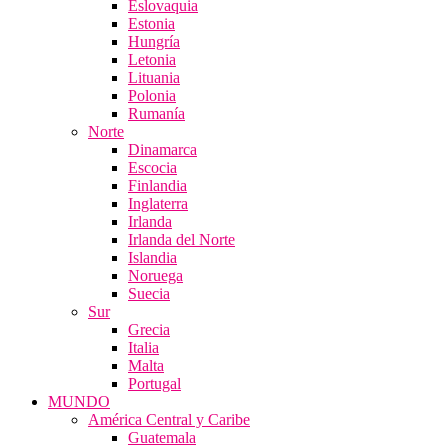
Eslovaquia
Estonia
Hungría
Letonia
Lituania
Polonia
Rumanía
Norte
Dinamarca
Escocia
Finlandia
Inglaterra
Irlanda
Irlanda del Norte
Islandia
Noruega
Suecia
Sur
Grecia
Italia
Malta
Portugal
MUNDO
América Central y Caribe
Guatemala