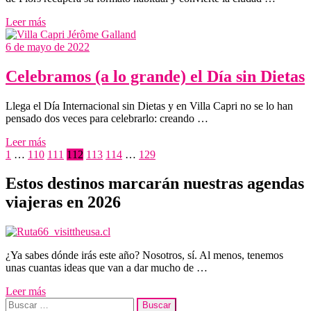
Leer más
6 de mayo de 2022
Celebramos (a lo grande) el Día sin Dietas
Llega el Día Internacional sin Dietas y en Villa Capri no se lo han
pensado dos veces para celebrarlo: creando …
Leer más
Paginación
1
…
110
111
112
113
114
…
129
de
Estos destinos marcarán nuestras agendas
entradas
viajeras en 2026
¿Ya sabes dónde irás este año? Nosotros, sí. Al menos, tenemos
unas cuantas ideas que van a dar mucho de …
Leer más
Buscar: