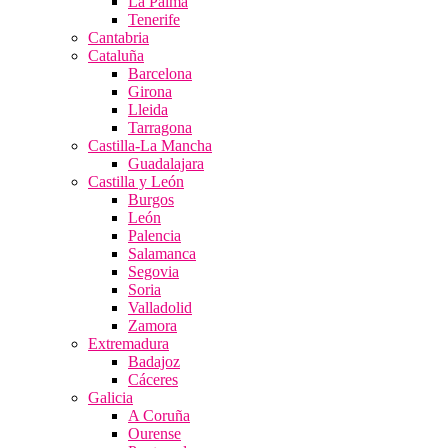
La Palma
Tenerife
Cantabria
Cataluña
Barcelona
Girona
Lleida
Tarragona
Castilla-La Mancha
Guadalajara
Castilla y León
Burgos
León
Palencia
Salamanca
Segovia
Soria
Valladolid
Zamora
Extremadura
Badajoz
Cáceres
Galicia
A Coruña
Ourense