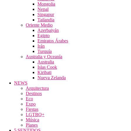
Mongolia
Nepal
Singapur
Tailandia
Oriente Medio
Azerbaiyán
Egipto
Emiratos Árabes
Irán
Turquía
Australia y Oceanía
Australia
Islas Cook
Kiribati
Nueva Zelanda
NEWS
Arquitectura
Destinos
Eco
Expo
Fiestas
LGTBQ+
Música
Planes
5 SENTIDOS