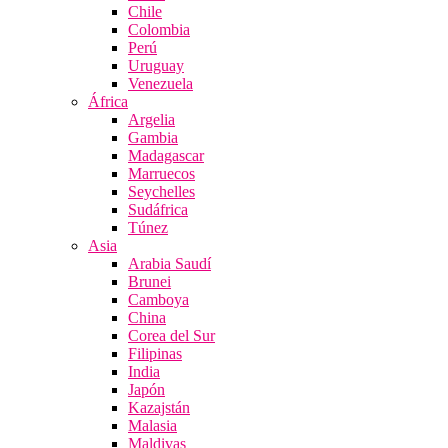
Chile
Colombia
Perú
Uruguay
Venezuela
África
Argelia
Gambia
Madagascar
Marruecos
Seychelles
Sudáfrica
Túnez
Asia
Arabia Saudí
Brunei
Camboya
China
Corea del Sur
Filipinas
India
Japón
Kazajstán
Malasia
Maldivas