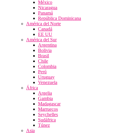
México
Nicaragua
Panamá
República Dominicana
América del Norte
Canadá
EE UU
América del Sur
Argentina
Bolivia
Brasil
Chile
Colombia
Perú
Uruguay
Venezuela
África
Argelia
Gambia
Madagascar
Marruecos
Seychelles
Sudáfrica
Túnez
Asia