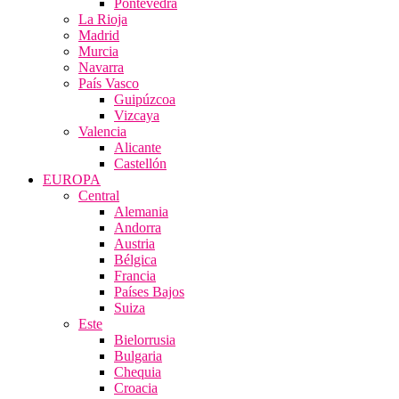
Pontevedra
La Rioja
Madrid
Murcia
Navarra
País Vasco
Guipúzcoa
Vizcaya
Valencia
Alicante
Castellón
EUROPA
Central
Alemania
Andorra
Austria
Bélgica
Francia
Países Bajos
Suiza
Este
Bielorrusia
Bulgaria
Chequia
Croacia