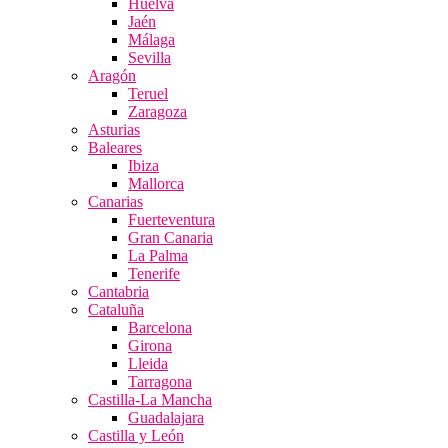
Huelva
Jaén
Málaga
Sevilla
Aragón
Teruel
Zaragoza
Asturias
Baleares
Ibiza
Mallorca
Canarias
Fuerteventura
Gran Canaria
La Palma
Tenerife
Cantabria
Cataluña
Barcelona
Girona
Lleida
Tarragona
Castilla-La Mancha
Guadalajara
Castilla y León