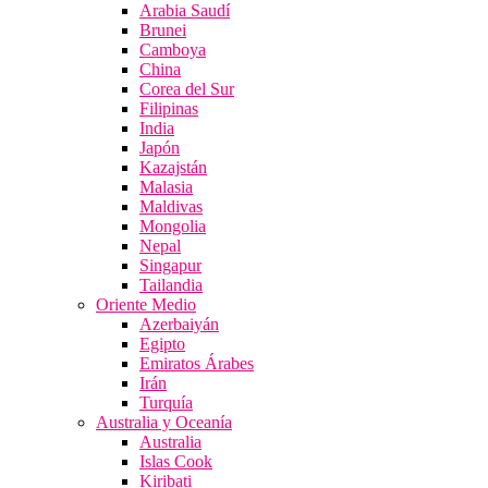
Arabia Saudí
Brunei
Camboya
China
Corea del Sur
Filipinas
India
Japón
Kazajstán
Malasia
Maldivas
Mongolia
Nepal
Singapur
Tailandia
Oriente Medio
Azerbaiyán
Egipto
Emiratos Árabes
Irán
Turquía
Australia y Oceanía
Australia
Islas Cook
Kiribati