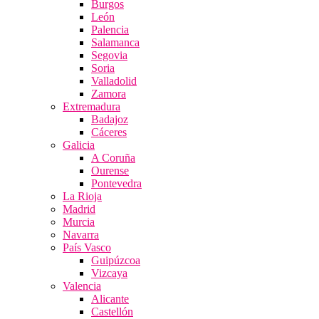
Burgos
León
Palencia
Salamanca
Segovia
Soria
Valladolid
Zamora
Extremadura
Badajoz
Cáceres
Galicia
A Coruña
Ourense
Pontevedra
La Rioja
Madrid
Murcia
Navarra
País Vasco
Guipúzcoa
Vizcaya
Valencia
Alicante
Castellón