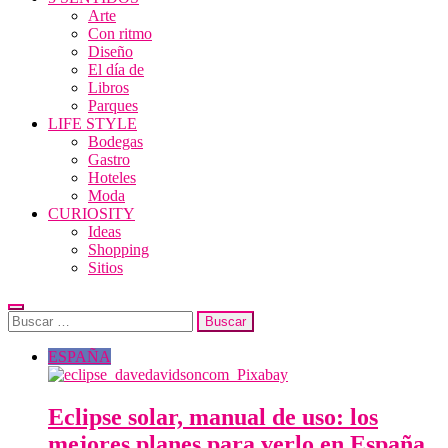
Arte
Con ritmo
Diseño
El día de
Libros
Parques
LIFE STYLE
Bodegas
Gastro
Hoteles
Moda
CURIOSITY
Ideas
Shopping
Sitios
Buscar:
ESPAÑA
Eclipse solar, manual de uso: los
mejores planes para verlo en España