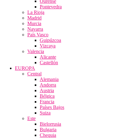
Ourense
Pontevedra
La Rioja
Madrid
Murcia
Navarra
País Vasco
Guipúzcoa
Vizcaya
Valencia
Alicante
Castellón
EUROPA
Central
Alemania
Andorra
Austria
Bélgica
Francia
Países Bajos
Suiza
Este
Bielorrusia
Bulgaria
Chequia