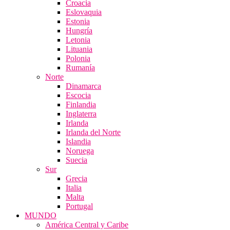
Croacia
Eslovaquia
Estonia
Hungría
Letonia
Lituania
Polonia
Rumanía
Norte
Dinamarca
Escocia
Finlandia
Inglaterra
Irlanda
Irlanda del Norte
Islandia
Noruega
Suecia
Sur
Grecia
Italia
Malta
Portugal
MUNDO
América Central y Caribe