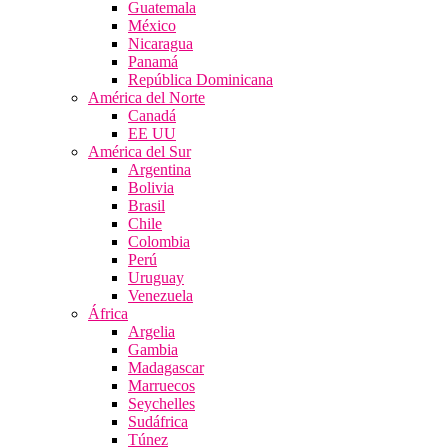
Guatemala
México
Nicaragua
Panamá
República Dominicana
América del Norte
Canadá
EE UU
América del Sur
Argentina
Bolivia
Brasil
Chile
Colombia
Perú
Uruguay
Venezuela
África
Argelia
Gambia
Madagascar
Marruecos
Seychelles
Sudáfrica
Túnez