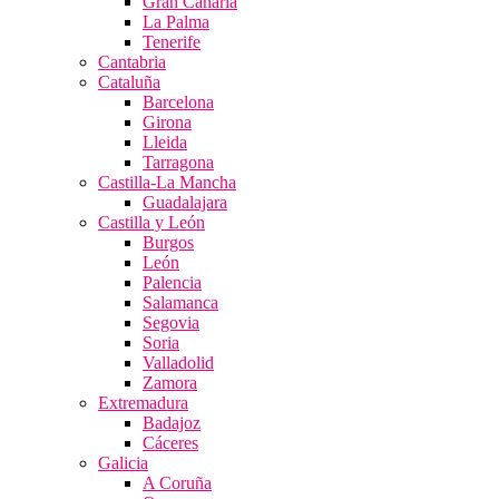
Gran Canaria
La Palma
Tenerife
Cantabria
Cataluña
Barcelona
Girona
Lleida
Tarragona
Castilla-La Mancha
Guadalajara
Castilla y León
Burgos
León
Palencia
Salamanca
Segovia
Soria
Valladolid
Zamora
Extremadura
Badajoz
Cáceres
Galicia
A Coruña