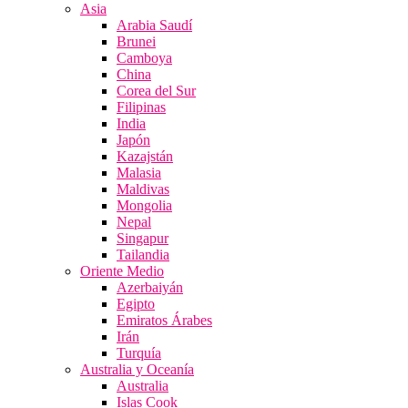
Asia
Arabia Saudí
Brunei
Camboya
China
Corea del Sur
Filipinas
India
Japón
Kazajstán
Malasia
Maldivas
Mongolia
Nepal
Singapur
Tailandia
Oriente Medio
Azerbaiyán
Egipto
Emiratos Árabes
Irán
Turquía
Australia y Oceanía
Australia
Islas Cook