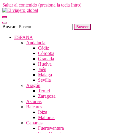
Saltar al contenido (presiona la tecla Intro)
El viajero global
Un espacio donde descubrir la cara B de los destinos y disfrutarlos de
Buscar:
ESPAÑA
Andalucía
Cádiz
Córdoba
Granada
Huelva
Jaén
Málaga
Sevilla
Aragón
Teruel
Zaragoza
Asturias
Baleares
Ibiza
Mallorca
Canarias
Fuerteventura