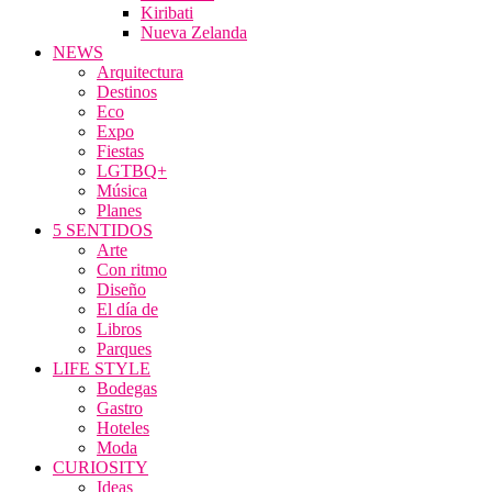
Kiribati
Nueva Zelanda
NEWS
Arquitectura
Destinos
Eco
Expo
Fiestas
LGTBQ+
Música
Planes
5 SENTIDOS
Arte
Con ritmo
Diseño
El día de
Libros
Parques
LIFE STYLE
Bodegas
Gastro
Hoteles
Moda
CURIOSITY
Ideas