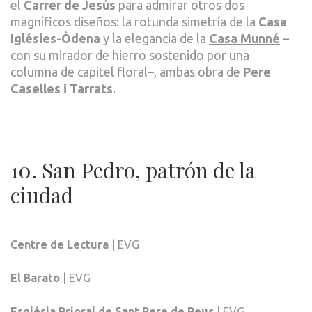
el
Carrer de Jesús
para admirar otros dos
magníficos diseños: la rotunda simetría de la
Casa
Iglésies-Òdena
y la elegancia de la
Casa Munné
–
con su mirador de hierro sostenido por una
columna de capitel floral–, ambas obra de
Pere
Caselles i Tarrats
.
10. San Pedro, patrón de la
ciudad
Centre de Lectura
| EVG
El Barato
| EVG
Església Prioral de Sant Pere de Reus
| EVG