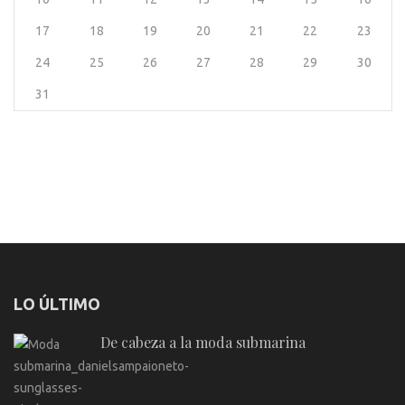
17
18
19
20
21
22
23
24
25
26
27
28
29
30
31
LO ÚLTIMO
De cabeza a la moda submarina