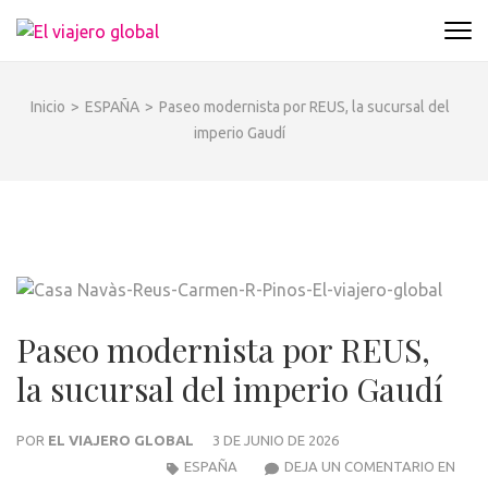
Saltar
al
EL VIAJERO GLOBAL
Un espacio donde descubrir la cara B de los
contenido
destinos y disfrutarlos de forma sensorial,
(presiona
desde su música hasta su arquitectura o sus
Inicio
>
ESPAÑA
>
Paseo modernista por REUS, la sucursal del
la
sabores
imperio Gaudí
tecla
Intro)
Paseo modernista por REUS,
la sucursal del imperio Gaudí
POR
EL VIAJERO GLOBAL
3 DE JUNIO DE 2026
PAS
ESPAÑA
DEJA UN COMENTARIO EN