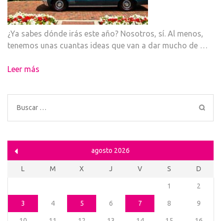
¿Ya sabes dónde irás este año? Nosotros, sí. Al menos,
tenemos unas cuantas ideas que van a dar mucho de …
Leer más
Buscar:
agosto 2026
L
M
X
J
V
S
D
1
2
3
4
5
6
7
8
9
10
11
12
13
14
15
16