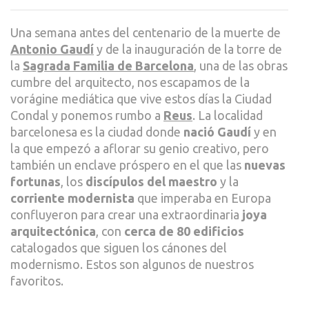
MOD
POR
Una semana antes del centenario de la muerte de
REUS
Antonio Gaudí
y de la inauguración de la torre de
LA
la
Sagrada Familia de Barcelona
, una de las obras
SUC
cumbre del arquitecto, nos escapamos de la
DEL
vorágine mediática que vive estos días la Ciudad
IMPE
Condal y ponemos rumbo a
Reus
. La localidad
GAU
barcelonesa es la ciudad donde
nació Gaudí
y en
la que empezó a aflorar su genio creativo, pero
también un enclave próspero en el que las
nuevas
fortunas
, los
discípulos del maestro
y la
corriente modernista
que imperaba en Europa
confluyeron para crear una extraordinaria
joya
arquitectónica
, con
cerca de 80 edificios
catalogados que siguen los cánones del
modernismo. Estos son algunos de nuestros
favoritos.